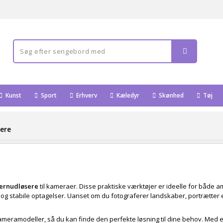
Kunst
Sport
Erhverv
Kæledyr
Skønhed
Tøj
sere
jernudløsere
til kameraer. Disse praktiske værktøjer er ideelle for både a
 og stabile optagelser. Uanset om du fotograferer landskaber, portrætter e
 kameramodeller, så du kan finde den perfekte løsning til dine behov. Med 