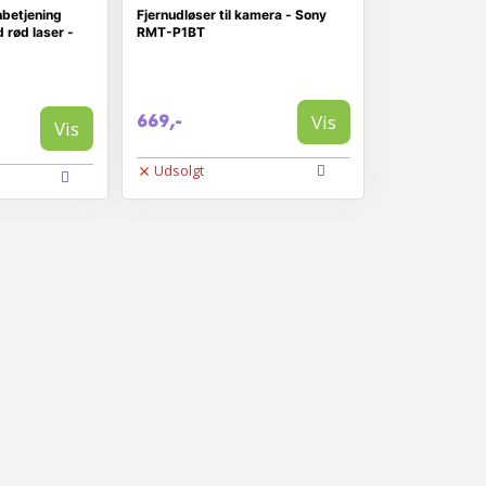
nbetjening
Fjernudløser til kamera - Sony
 rød laser -
RMT-P1BT
Vis
669,-
Vis
Udsolgt