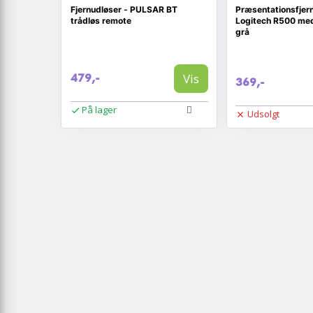
Fjernudløser - PULSAR BT
Præsentationsfjer
trådløs remote
Logitech R500 med
grå
Vis
479,-
369,-
På lager
Udsolgt