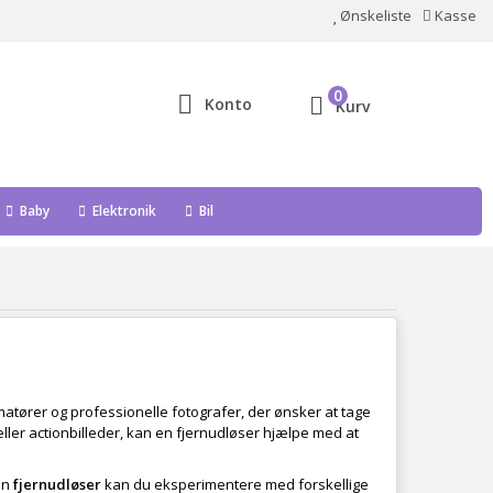
Ønskeliste
Kasse
0
Konto
Kurv
Baby
Elektronik
Bil
matører og professionelle fotografer, der ønsker at tage
ller actionbilleder, kan en fjernudløser hjælpe med at
en
fjernudløser
kan du eksperimentere med forskellige