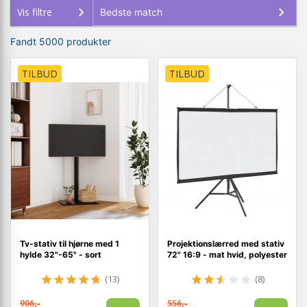
Vis filtre
Fandt 5000 produkter
TILBUD
TILBUD
Tv-stativ til hjørne med 1
Projektionslærred med stativ
hylde 32"-65" - sort
72" 16:9 - mat hvid, polyester
(13)
(8)
906,-
556,-