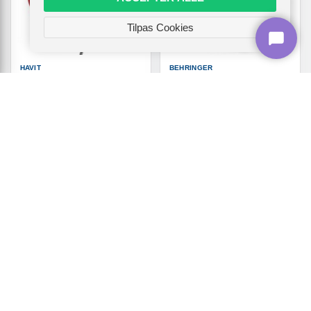
Tilpas Cookies
HAVIT
BEHRINGER
Gaming headset Havit
Behringer PK108A - aktiv 8"
H2002E Pro med kabel -
PA-højttaler
sort/rød
969,-
399,-
Vis
Vis
899,-
319,-
På lager
På lager
OUTLET
OUTLET
TILBUD