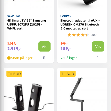
SAMSUNG
UGREEN
4K Smart TV 55" Samsung
Bluetooth adapter til AUX -
UE55U8072FU (2025) -
UGREEN CM276 Bluetooth
Wi‑Fi, sort
5.0 modtager, sort
(387)
3.019,-
199,-
Vis
Vis
2.919,-
189,-
Snart på lager
På lager
TILBUD
TILBUD