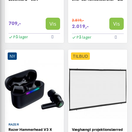
2.819,-
Vis
Vis
709,-
2.019,-
På lager
På lager
NY
TILBUD
RAZER
Razer Hammerhead V3 X
Væghængt projektionslærred