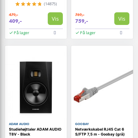
(14875)
479,-
769,-
Vis
Vis
409,-
759,-
På lager
På lager
ADAM AUDIO
GOOBAY
Studiehøjttaler ADAM AUDIO
Netværkskabel RJ45 Cat 6
T8V - Black
S/FTP 7,5 m - Goobay (grå)