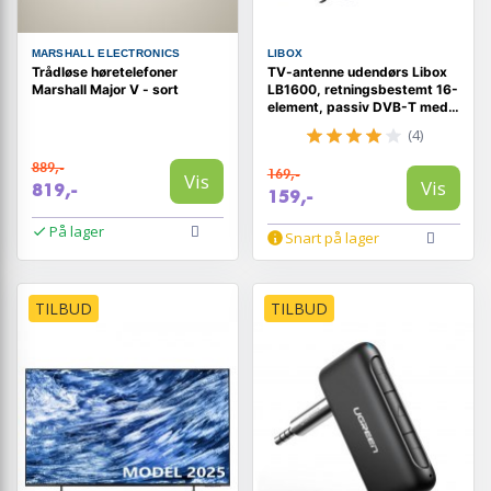
MARSHALL ELECTRONICS
LIBOX
Trådløse høretelefoner
TV-antenne udendørs Libox
Marshall Major V - sort
LB1600, retningsbestemt 16-
element, passiv DVB-T med
LTE-filter, 18 dB
(4)
889,-
169,-
Vis
Vis
819,-
159,-
På lager
Snart på lager
TILBUD
TILBUD