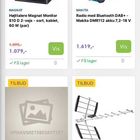
MAGNAT
MAKITA
Højttalere Magnat Monitor
Radio med Bluetooth DAB+ -
S10 D 2-vejs - sort, kablet,
Makita DMR112 akku 7,2-18 V
60 W (par)
1.099,-
Vis
1.619,-
Vis
1.079,-
På lager
På lager
TILBUD
TILBUD