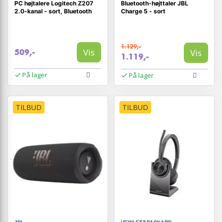
PC højtalere Logitech Z207
Bluetooth-højttaler JBL
2.0-kanal - sort, Bluetooth
Charge 5 - sort
1.129,-
Vis
Vis
509,-
1.119,-
På lager
På lager
TILBUD
TILBUD