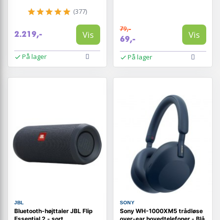
(377)
79,-
Vis
Vis
2.219,-
69,-
På lager
På lager
JBL
SONY
Bluetooth-højttaler JBL Flip
Sony WH-1000XM5 trådløse
Essential 2 - sort
over-ear hovedtelefoner - Blå