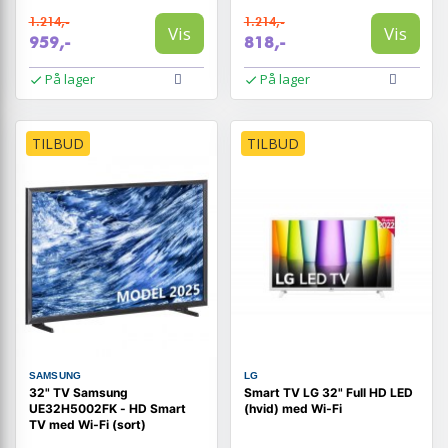
1.214,-
1.214,-
Vis
Vis
959,-
818,-
På lager
På lager
TILBUD
TILBUD
SAMSUNG
LG
32" TV Samsung
Smart TV LG 32" Full HD LED
UE32H5002FK - HD Smart
(hvid) med Wi‑Fi
TV med Wi‑Fi (sort)