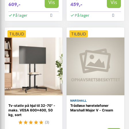
Vis
Vis
609,-
459,-
På lager
På lager
TILBUD
TILBUD
MARSHALL
Tv-stativ på hjul til 32-70" -
Trådløse høretelefoner
maks. VESA 600×400, 50
Marshall Major V - Cream
kg, sort
(3)