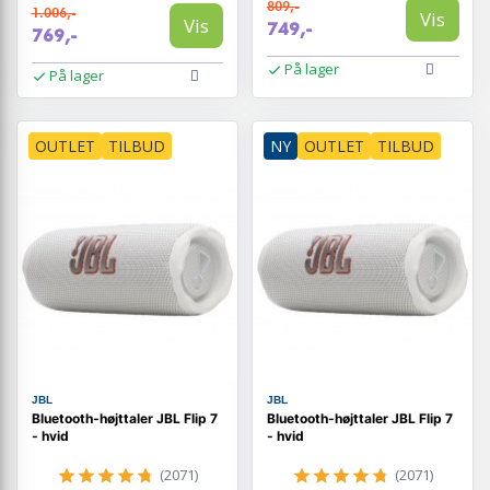
809,-
1.006,-
Vis
Vis
749,-
769,-
På lager
På lager
OUTLET
TILBUD
NY
OUTLET
TILBUD
JBL
JBL
Bluetooth-højttaler JBL Flip 7
Bluetooth-højttaler JBL Flip 7
- hvid
- hvid
(2071)
(2071)