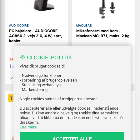
AUDIOCORE
MACLEAN
PC højtalere - AUDIOCORE
Mikrofonarm med bom -
AC860 2-vejs 2.0, 4 W, sort,
Maclean MC-971, maks. 2 kg
kablet
(292)
🍪 COOKIE-POLITIK
159,-
Vis
479,-
Vis
149,-
Vivas.dk bruger cookies til
- Nødvendige funktioner
På lager
På lager
- Forbedring af brugeroplevelsen
- Statistik og webanalyse
- Markedsføring
TILBUD
Nogle cookies sættes af tredjepartstjenester.
Du accepterer alle eller udvalgte cookies i nedenstående
bokse. Du kan ændre dine valg og trække dine samtykker
tilbage ved at klikke på det runde ikon nederst til venstre på
din skærm.
Læs mere
ACCEPTER ALLE