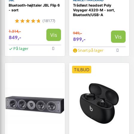
JBL
HEWLETT-PACKARD
Bluetooth-højttaler JBL Flip 6
Trådløst headset Poly
- sort
Voyager 4320-M - sort,
Bluetooth/USB-A
(18177)
1.214,-
949,-
Vis
Vis
849,-
899,-
På lager
Snart på lager
TILBUD