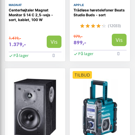
MAGNAT
APPLE
Centerhøjtaler Magnat
Trådløse høretelefoner Beats
Monitor S 14 C 2,5-vejs -
Studio Buds - sort
sort, kablet, 100 W
(12033)
979,-
1.419,-
Vis
Vis
899,-
1.379,-
På lager
På lager
TILBUD