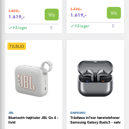
1.719,-
1.819,-
Vis
Vis
1.619,-
1.619,-
På lager
På lager
TILBUD
JBL
SAMSUNG
Bluetooth-højttaler JBL Go 4 -
Trådløse in?ear høretelefoner
hvid
Samsung Galaxy Buds3 - sølv