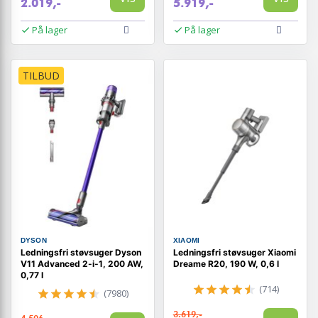
2.019,-
5.919,-
På lager
På lager
TILBUD
DYSON
XIAOMI
Ledningsfri støvsuger Dyson
Ledningsfri støvsuger Xiaomi
V11 Advanced 2-i-1, 200 AW,
Dreame R20, 190 W, 0,6 l
0,77 l
(714)
(7980)
3.619,-