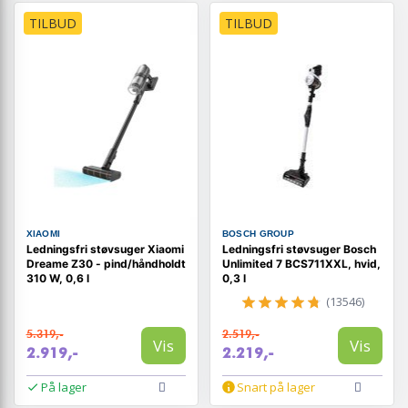
TILBUD
TILBUD
XIAOMI
BOSCH GROUP
Ledningsfri støvsuger Xiaomi
Ledningsfri støvsuger Bosch
Dreame Z30 - pind/håndholdt
Unlimited 7 BCS711XXL, hvid,
310 W, 0,6 l
0,3 l
(13546)
5.319,-
2.519,-
Vis
Vis
2.919,-
2.219,-
På lager
Snart på lager