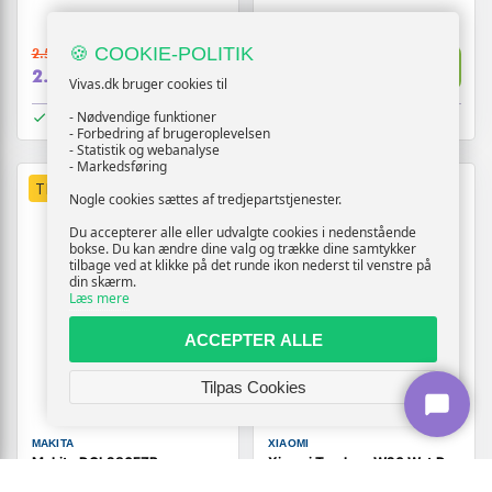
- Black ChroMetal/teal mint
🍪 COOKIE-POLITIK
2.519,-
1.379,-
Vis
Vis
2.219,-
1.289,-
Vivas.dk bruger cookies til
På lager
På lager
- Nødvendige funktioner
- Forbedring af brugeroplevelsen
- Statistik og webanalyse
- Markedsføring
TILBUD
TILBUD
Nogle cookies sættes af tredjepartstjenester.
Du accepterer alle eller udvalgte cookies i nedenstående
bokse. Du kan ændre dine valg og trække dine samtykker
tilbage ved at klikke på det runde ikon nederst til venstre på
din skærm.
Læs mere
ACCEPTER ALLE
Tilpas Cookies
MAKITA
XIAOMI
Makita DCL286FZB
Xiaomi Truclean W20 Wet Dry
ledningsfri støvsuger 100 W -
ledningsfri støvsuger - Hvid