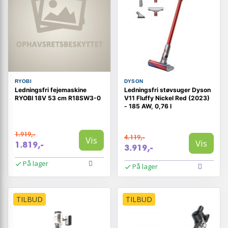
RYOBI
DYSON
Ledningsfri fejemaskine
Ledningsfri støvsuger Dyson
RYOBI 18V 53 cm R18SW3-0
V11 Fluffy Nickel Red (2023)
- 185 AW, 0,76 l
1.919,-
4.119,-
Vis
Vis
1.819,-
3.919,-
På lager
På lager
TILBUD
TILBUD