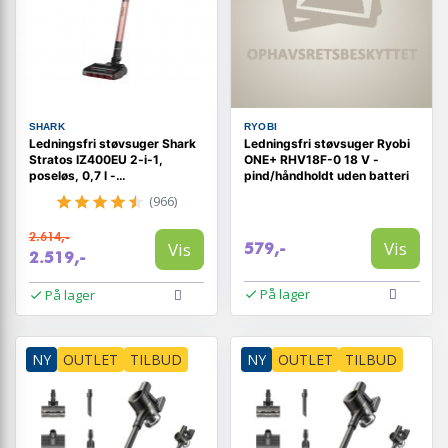
SHARK
RYOBI
Ledningsfri støvsuger Shark
Ledningsfri støvsuger Ryobi
Stratos IZ400EU 2-i-1,
ONE+ RHV18F-0 18 V -
poseløs, 0,7 l -
pind/håndholdt uden batteri
mørkegrå/rosa guld
(966)
2.614,-
Vis
Vis
579,-
2.519,-
På lager
På lager
NY
OUTLET
TILBUD
NY
OUTLET
TILBUD