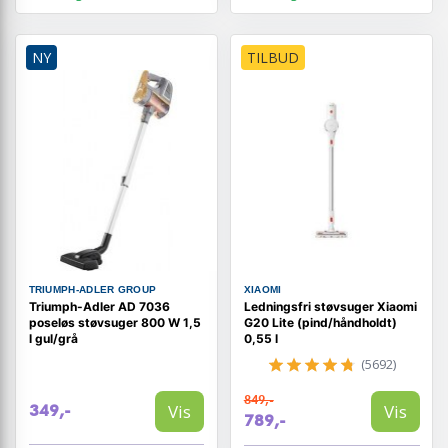
NY
TILBUD
TRIUMPH-ADLER GROUP
XIAOMI
Triumph-Adler AD 7036
Ledningsfri støvsuger Xiaomi
poseløs støvsuger 800 W 1,5
G20 Lite (pind/håndholdt)
l gul/grå
0,55 l
(5692)
849,-
Vis
Vis
349,-
789,-