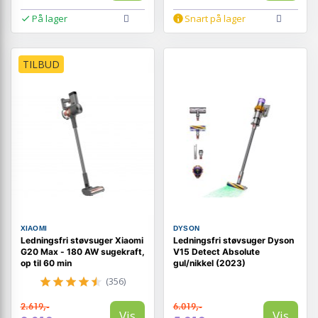
På lager
Snart på lager
TILBUD
XIAOMI
DYSON
Ledningsfri støvsuger Xiaomi
Ledningsfri støvsuger Dyson
G20 Max - 180 AW sugekraft,
V15 Detect Absolute
op til 60 min
gul/nikkel (2023)
(356)
2.619,-
6.019,-
Vis
Vis