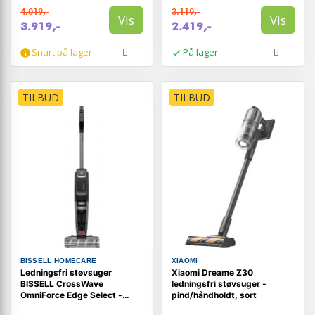
4.019,-
3.119,-
Vis
Vis
3.919,-
2.419,-
Snart på lager
På lager
TILBUD
TILBUD
BISSELL HOMECARE
XIAOMI
Ledningsfri støvsuger
Xiaomi Dreame Z30
BISSELL CrossWave
ledningsfri støvsuger -
OmniForce Edge Select -
pind/håndholdt, sort
stavstøvsuger og moppe