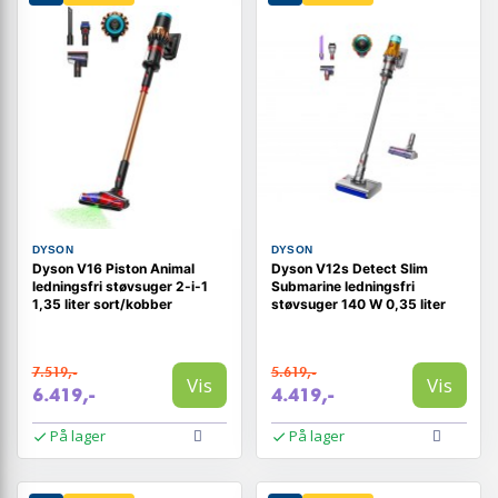
DYSON
DYSON
Dyson V16 Piston Animal
Dyson V12s Detect Slim
ledningsfri støvsuger 2-i-1
Submarine ledningsfri
1,35 liter sort/kobber
støvsuger 140 W 0,35 liter
7.519,-
5.619,-
Vis
Vis
6.419,-
4.419,-
På lager
På lager