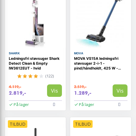
SHARK
MOVA
Ledningsfri støvsuger Shark
MOVA VS15A ledningsfri
Detect Clean & Empty
støvsuger 2‑i‑1 -
IW3612EUT - hvid
pind/håndholdt, 425 W -
sort/blå
(122)
4.119,-
2.519,-
Vis
Vis
2.819,-
1.289,-
På lager
På lager
TILBUD
TILBUD