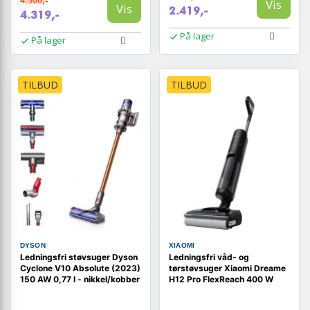
4.506,-
Vis
Vis
2.419,-
4.319,-
På lager
På lager
TILBUD
TILBUD
DYSON
XIAOMI
Ledningsfri støvsuger Dyson
Ledningsfri våd- og
Cyclone V10 Absolute (2023)
tørstøvsuger Xiaomi Dreame
150 AW 0,77 l - nikkel/kobber
H12 Pro FlexReach 400 W