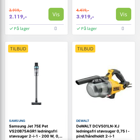
3.919,-
4.419,-
Vis
Vis
2.119,-
3.919,-
På lager
På lager
TILBUD
TILBUD
SAMSUNG
DEWALT
Samsung Jet 75E Pet
DeWALT DCV501LN-XJ
VS20B75AGR1 ledningsfri
ledningsfri støvsuger 0,75 l -
støvsuger 2-i-1 - 200 W, 0,8 l
pind/håndholdt 2-i-1