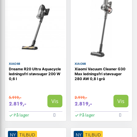
XIAOMI
XIAOMI
Dreame R20 Ultra Aquacycle
Xiaomi Vacuum Cleaner G30
ledningsfri støvsuger 200 W
Max ledningsfri støvsuger
0,6 l
280 AW 0,8 l grå
5.919,-
2.919,-
Vis
Vis
2.819,-
2.819,-
På lager
På lager
NY
TILBUD
NY
TILBUD