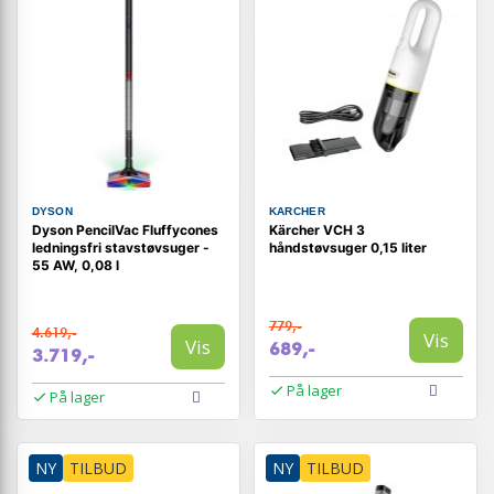
DYSON
KARCHER
Dyson PencilVac Fluffycones
Kärcher VCH 3
ledningsfri stavstøvsuger -
håndstøvsuger 0,15 liter
55 AW, 0,08 l
779,-
4.619,-
Vis
Vis
689,-
3.719,-
På lager
På lager
NY
TILBUD
NY
TILBUD