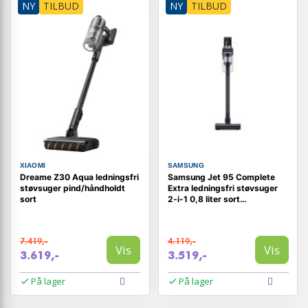
NY
TILBUD
NY
TILBUD
XIAOMI
SAMSUNG
Dreame Z30 Aqua ledningsfri
Samsung Jet 95 Complete
støvsuger pind/håndholdt
Extra ledningsfri støvsuger
sort
2-i-1 0,8 liter sort
krometal/satinsort
7.419,-
4.119,-
Vis
Vis
3.619,-
3.519,-
På lager
På lager