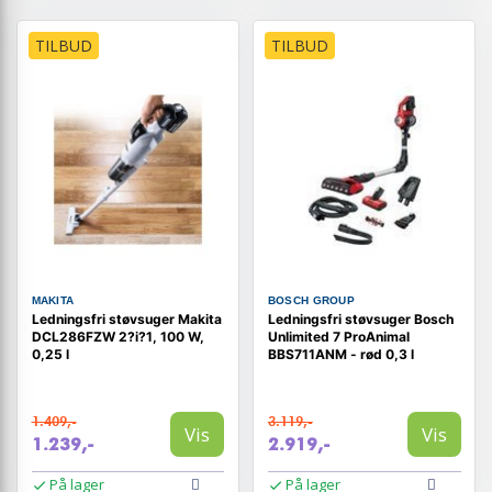
TILBUD
TILBUD
MAKITA
BOSCH GROUP
Ledningsfri støvsuger Makita
Ledningsfri støvsuger Bosch
DCL286FZW 2?i?1, 100 W,
Unlimited 7 ProAnimal
0,25 l
BBS711ANM - rød 0,3 l
1.409,-
3.119,-
Vis
Vis
1.239,-
2.919,-
På lager
På lager