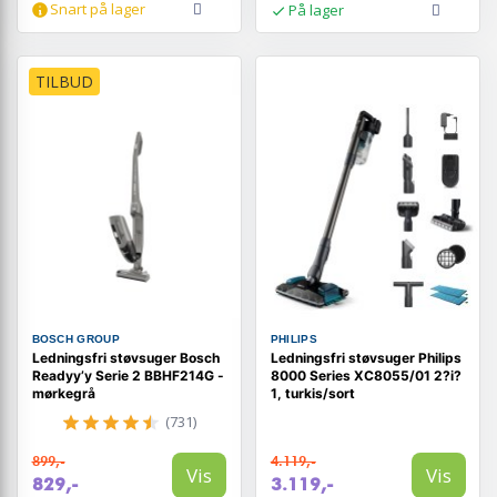
Snart på lager
På lager
TILBUD
BOSCH GROUP
PHILIPS
Ledningsfri støvsuger Bosch
Ledningsfri støvsuger Philips
Readyy’y Serie 2 BBHF214G -
8000 Series XC8055/01 2?i?
mørkegrå
1, turkis/sort
(731)
899,-
4.119,-
Vis
Vis
829,-
3.119,-