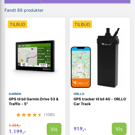
Fandt 89 produkter
TILBUD
TILBUD
GARMIN
ORLLO
GPS til bil Garmin Drive 53 &
GPS tracker til bil 4G - ORLLO
Traffic - 5"
Car Track
(1085)
1.364,-
Vis
Vis
919,-
1.199,-