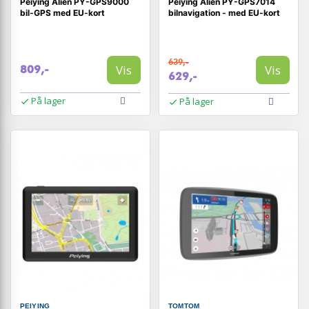
Peiying Alien PY-GPS9000
Peiying Alien PY-GPS7014
bil-GPS med EU-kort
bilnavigation - med EU-kort
639,-
Vis
Vis
809,-
629,-
På lager
På lager
PEIYING
TOMTOM