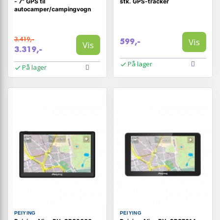
- 7" GPS til
stk. GPS-tracker
autocamper/campingvogn
3.419,-
Vis
599,-
Vis
3.319,-
På lager
På lager
PEIYING
PEIYING