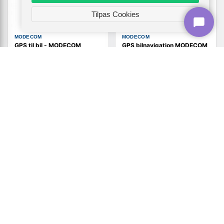
Tilpas Cookies
MODECOM
MODECOM
GPS til bil - MODECOM
GPS bilnavigation MODECOM
FreeWAY CX 5.0 med MiGO
FreeWAY CX 7.3 med iGO
Truck (1 års opdatering)
Truck (1 års opdatering)
(1)
1.540,-
Vis
Vis
1.819,-
1.459,-
Udsolgt
Udsolgt