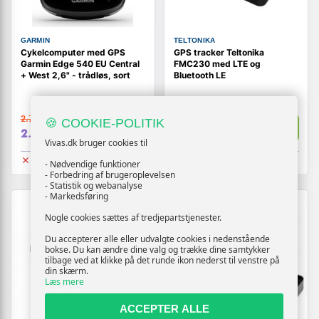
GARMIN
TELTONIKA
Cykelcomputer med GPS
GPS tracker Teltonika
Garmin Edge 540 EU Central
FMC230 med LTE og
+ West 2,6" - trådløs, sort
Bluetooth LE
2.719,-
639,-
🍪 COOKIE-POLITIK
Vis
Vis
2.619,-
619,-
Vivas.dk bruger cookies til
Udsolgt
Udsolgt
- Nødvendige funktioner
- Forbedring af brugeroplevelsen
- Statistik og webanalyse
- Markedsføring
TILBUD
Nogle cookies sættes af tredjepartstjenester.
Du accepterer alle eller udvalgte cookies i nedenstående
bokse. Du kan ændre dine valg og trække dine samtykker
tilbage ved at klikke på det runde ikon nederst til venstre på
din skærm.
Læs mere
ACCEPTER ALLE