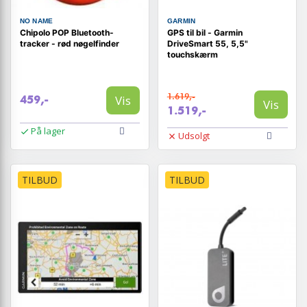
NO NAME
GARMIN
Chipolo POP Bluetooth-
GPS til bil - Garmin
tracker - rød nøgelfinder
DriveSmart 55, 5,5"
touchskærm
1.619,-
Vis
459,-
Vis
1.519,-
På lager
Udsolgt
TILBUD
TILBUD