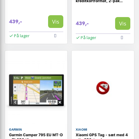
kreditkortformat, 2-pak
(sort/sølv)
Vis
439,-
Vis
439,-
På lager
På lager
GARMIN
XIAOMI
Garmin Camper 795 EU MT-D
Xiaomi GPS Tag - sæt med 4