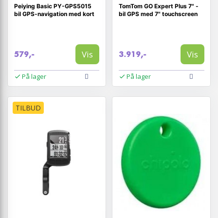
Peiying Basic PY-GPS5015
TomTom GO Expert Plus 7" -
bil GPS-navigation med kort
bil GPS med 7" touchscreen
Vis
Vis
579,-
3.919,-
På lager
På lager
TILBUD