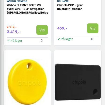
WAHOO FITNESS
NO NAME
Wahoo ELEMNT BOLT V3
Chipolo POP - grøn
cykel GPS - 2,3" navigation
Bluetooth-tracker
(GPS/GLONASS/Galileo/Beidou/QZSS)
2.919,-
Vis
459,-
Vis
2.419,-
På lager
På lager