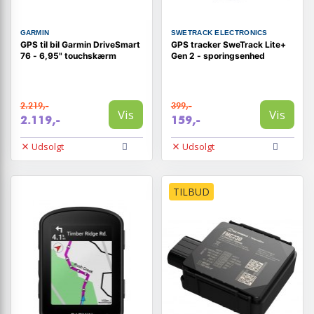
GARMIN
SWETRACK ELECTRONICS
GPS til bil Garmin DriveSmart
GPS tracker SweTrack Lite+
76 - 6,95" touchskærm
Gen 2 - sporingsenhed
2.219,-
399,-
Vis
Vis
2.119,-
159,-
Udsolgt
Udsolgt
TILBUD