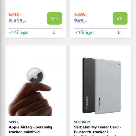
5.719,-
1.009,-
Vis
Vis
5.619,-
969,-
På lager
På lager
APPLE
VERBATIM
Apple AirTag - personlig
Verbatim My Finder Card -
tracker, sølv/hvid
Bluetooth-tracker i