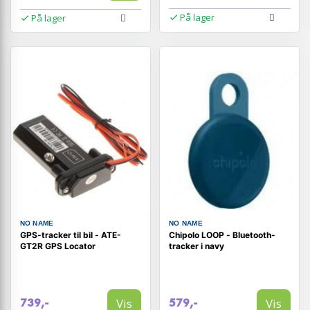
På lager
På lager
NO NAME
NO NAME
GPS-tracker til bil - ATE-
Chipolo LOOP - Bluetooth-
GT2R GPS Locator
tracker i navy
Vis
Vis
739,-
579,-