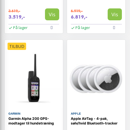
3.619,-
6.919,-
Vis
Vis
3.519,-
6.819,-
På lager
På lager
TILBUD
GARMIN
APPLE
Garmin Alpha 200 GPS-
Apple AirTag - 4‑pak,
modtager til hundetræning
sølv/hvid Bluetooth-tracker