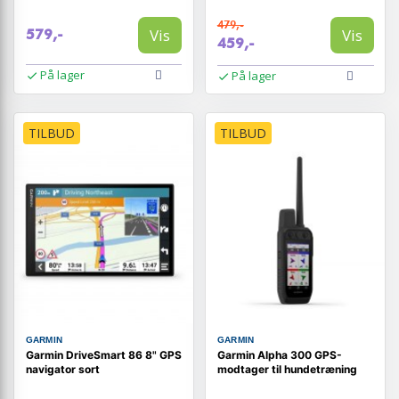
479,-
Vis
Vis
579,-
459,-
På lager
På lager
TILBUD
TILBUD
GARMIN
GARMIN
Garmin DriveSmart 86 8" GPS
Garmin Alpha 300 GPS-
navigator sort
modtager til hundetræning