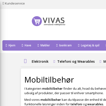
Kundeservice
Hjem
Have
Møbler
Isenkram
Legetøj & spil
Elektronik
Telefoni og Wearables
M
Mobiltilbehør
I kategorien
mobiltilbehør
finder du alt, hvad du behøver
udvalg af produkter, der passer til enhver smartphone.
Med vores
mobiltilbehør
kan du tilpasse din enhed til d
funktionelle løsninger inden for
telefoni
og
wearables
.