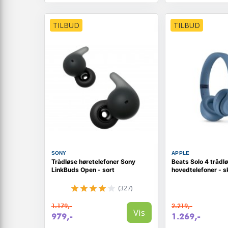
TILBUD
TILBUD
SONY
APPLE
Trådløse høretelefoner Sony
Beats Solo 4 trådl
LinkBuds Open - sort
hovedtelefoner - s
(327)
1.179,-
2.219,-
Vis
979,-
1.269,-