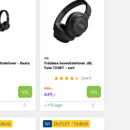
JBL
telefoner - Beats
Trådløse hovedtelefoner JBL
Tune 720BT - sort
(5647)
739,-
Vis
Vis
449,-
På lager
ILBUD
NY
OUTLET
TILBUD