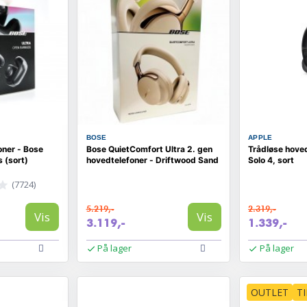
BOSE
APPLE
oner - Bose
Bose QuietComfort Ultra 2. gen
Trådløse hoved
 (sort)
hovedtelefoner - Driftwood Sand
Solo 4, sort
(7724)
5.219,-
2.319,-
Vis
Vis
3.119,-
1.339,-
På lager
På lager
OUTLET
T