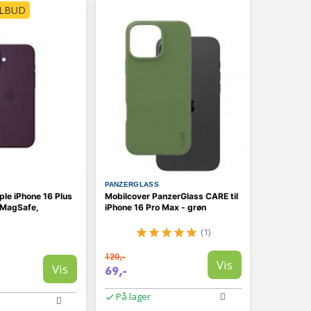
ILBUD
PANZERGLASS
le iPhone 16 Plus
Mobilcover PanzerGlass CARE til
d MagSafe,
iPhone 16 Pro Max - grøn
(1)
120,-
Vis
Vis
69,-
På lager