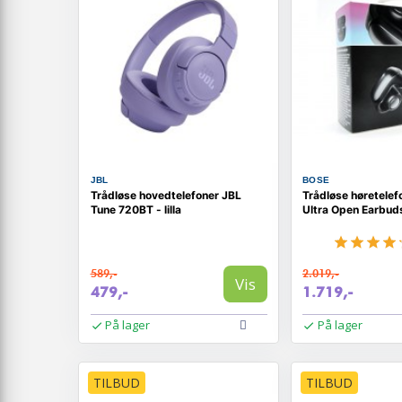
JBL
BOSE
Trådløse hovedtelefoner JBL
Trådløse høretelef
Tune 720BT - lilla
Ultra Open Earbuds
589,-
2.019,-
Vis
479,-
1.719,-
På lager
På lager
TILBUD
TILBUD