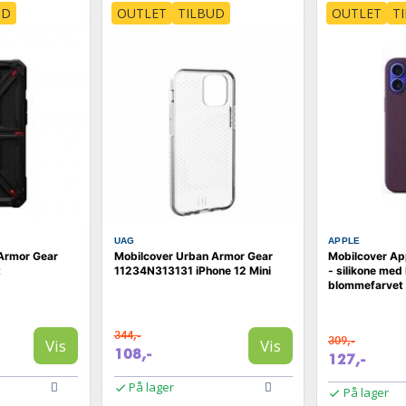
UD
OUTLET
TILBUD
OUTLET
T
UAG
APPLE
Armor Gear
Mobilcover Urban Armor Gear
Mobilcover App
t
11234N313131 iPhone 12 Mini
- silikone me
blommefarvet
344,-
309,-
Vis
Vis
108,-
127,-
På lager
På lager