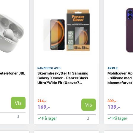
PANZERGLASS
APPLE
retelefoner JBL
Skærmbeskytter til Samsung
Mobilcover App
Galaxy Xcover - PanzerGlass
- silikone me
Ultra?Wide Fit (Xcover7
blommefarvet
Pro/Xcover7/Xcover6 Pro)
214,-
309,-
Vis
Vis
169,-
139,-
På lager
På lager