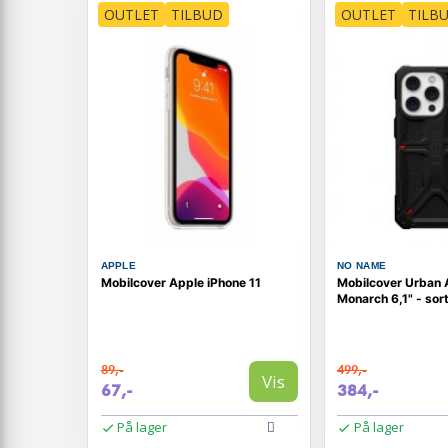
OUTLET
TILBUD
OUTLET
TILB
APPLE
NO NAME
Mobilcover Apple iPhone 11
Mobilcover Urban 
Monarch 6,1" - sor
89,-
499,-
Vis
67,-
384,-
På lager
På lager