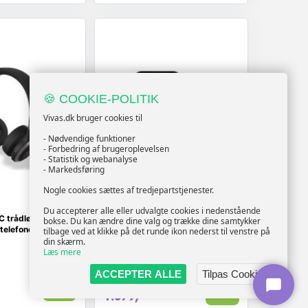
🍪 COOKIE-POLITIK
Vivas.dk bruger cookies til
- Nødvendige funktioner
- Forbedring af brugeroplevelsen
- Statistik og webanalyse
- Markedsføring
Nogle cookies sættes af tredjepartstjenester.
APPLE
Du accepterer alle eller udvalgte cookies i nedenstående
C trådløse/
Trådløse høretelefoner Apple
bokse. Du kan ændre dine valg og trække dine samtykker
elefoner - sort
AirPods 3. gen (2021) med
tilbage ved at klikke på det runde ikon nederst til venstre på
MagSafe etui - Lightning til USB?
din skærm.
Læs mere
C
(48232)
ACCEPTER ALLE
Tilpas Cookies
1.139,-
Vis
Vis
1.079,-