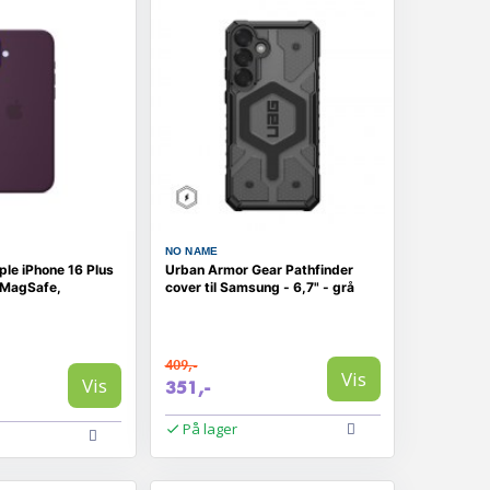
NO NAME
le iPhone 16 Plus
Urban Armor Gear Pathfinder
d MagSafe,
cover til Samsung - 6,7" - grå
409,-
Vis
Vis
351,-
På lager