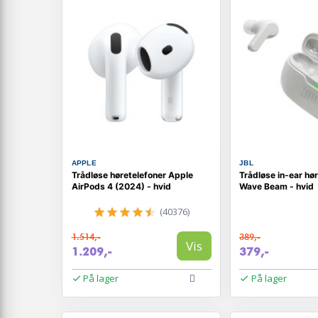
APPLE
JBL
Trådløse høretelefoner Apple
Trådløse in-ear hø
AirPods 4 (2024) - hvid
Wave Beam - hvid
(40376)
1.514,-
389,-
Vis
1.209,-
379,-
På lager
På lager