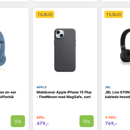
TILBUD
TILBUD
APPLE
JBL
øse on-ear
Mobilcover Apple iPhone 15 Plus
JBL Live 670N
kifferblå
- FineWoven med MagSafe, sort
kablede hovedt
699,-
1.199,-
Vis
Vis
479,-
769,-