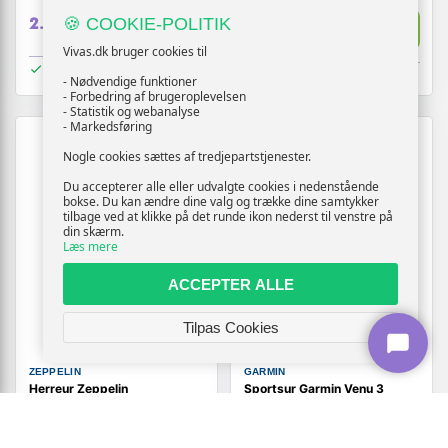
Vis
2.519,-
🍪 COOKIE-POLITIK
Vis
2.519,-
Vivas.dk bruger cookies til
På lager
På lager
- Nødvendige funktioner
- Forbedring af brugeroplevelsen
- Statistik og webanalyse
- Markedsføring
Nogle cookies sættes af tredjepartstjenester.
Du accepterer alle eller udvalgte cookies i nedenstående
bokse. Du kan ændre dine valg og trække dine samtykker
tilbage ved at klikke på det runde ikon nederst til venstre på
din skærm.
Læs mere
ACCEPTER ALLE
Tilpas Cookies
ZEPPELIN
GARMIN
Herreur Zeppelin
Sportsur Garmin Venu 3
Friedrichshafen 42 mm
Vivoactive 5, 42 mm,
AMOLED, blå, GPS/Wi‑Fi/NFC