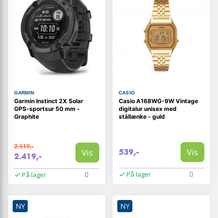
GARMIN
CASIO
Garmin Instinct 2X Solar
Casio A168WG-9W Vintage
GPS-sportsur 50 mm -
digitalur unisex med
Graphite
stållænke - guld
2.519,-
Vis
Vis
539,-
2.419,-
På lager
På lager
NY
NY