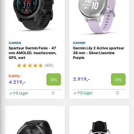
GARMIN
GARMIN
Sportsur Garmin Fenix - 47
Garmin Lily 2 Active sportsur
mm AMOLED, touchscreen,
38 mm - Silver/Jasmine
GPS, sort
Purple
(435)
5.219,-
Vis
Vis
2.919,-
4.219,-
På lager
På lager