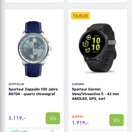
TILBUD
ZEPPELIN
GARMIN
Sportsur Zeppelin 100 Jahre
Sportsur Garmin
86704 - quartz chronograf
Venu/Vivoactive 5 - 42 mm
AMOLED, GPS, sort
2.019,-
Vis
2.119,-
Vis
1.919,-
På lager