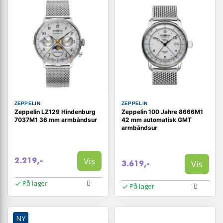
ZEPPELIN
ZEPPELIN
Zeppelin LZ129 Hindenburg
Zeppelin 100 Jahre 8666M1
7037M1 36 mm armbåndsur
42 mm automatisk GMT
armbåndsur
Vis
2.219,-
Vis
3.619,-
På lager
På lager
NY