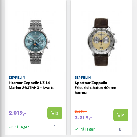
ZEPPELIN
ZEPPELIN
Herreur Zeppelin LZ 14
Sportsur Zeppelin
Marine 8637M-3 - kvarts
Friedrichshafen 40 mm
herreur
2.319,-
Vis
2.019,-
Vis
2.219,-
På lager
På lager