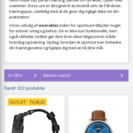
nemt holde styr på din træning, uanset om du løber, cykler eller
svømmer. Disse ure er designet til at modstå selv de hårdeste
træningspas, samtidig med at de giver dig vigtige data om din
præstation.
Vores udvalg af
wearables
inden for sportsure tilbyder noget
for enhver smag og behov. De er ikke kun funktionelle, men
også stilfulde, hvilket gør dem til en ideel følgesvend i både
hverdag og træning. Opdag, hvordan et sportsur kan forbedre
din træningsrutine og hjælpe dig med at nå dine mål.
Vis filtre
Fandt 302 produkter
OUTLET
TILBUD