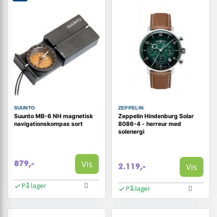
SUUNTO
ZEPPELIN
Suunto MB-6 NH magnetisk
Zeppelin Hindenburg Solar
navigationskompas sort
8086-4 - herreur med
solenergi
Vis
879,-
Vis
2.119,-
På lager
På lager