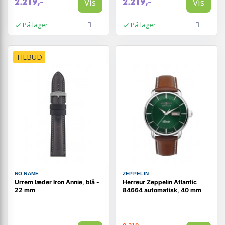
Vis
Vis
2.219,-
2.219,-
På lager
På lager
TILBUD
NO NAME
ZEPPELIN
Urrem læder Iron Annie, blå -
Herreur Zeppelin Atlantic
22 mm
84664 automatisk, 40 mm