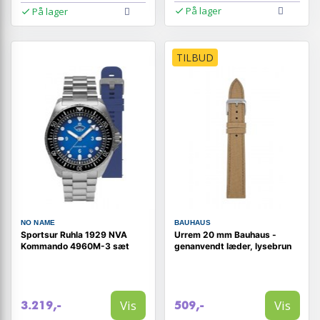
På lager
På lager
TILBUD
NO NAME
BAUHAUS
Sportsur Ruhla 1929 NVA
Urrem 20 mm Bauhaus -
Kommando 4960M-3 sæt
genanvendt læder, lysebrun
Vis
Vis
3.219,-
509,-