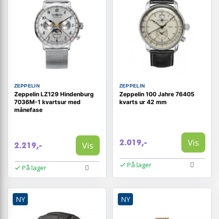
ZEPPELIN
ZEPPELIN
Zeppelin LZ129 Hindenburg
Zeppelin 100 Jahre 76405
7036M-1 kvartsur med
kvarts ur 42 mm
månefase
Vis
2.019,-
Vis
2.219,-
På lager
På lager
NY
NY