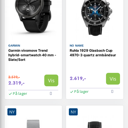
GARMIN
NO NAME
Garmin vívomove Trend
Ruhla 1929 Glasbach Cup
hybrid-smartwatch 40 mm -
4970-3 quartz armbåndsur
Slate/Sort
2.519,-
Vis
2.619,-
Vis
2.319,-
På lager
På lager
NY
NY