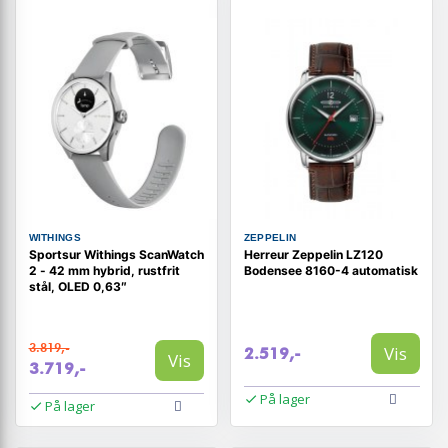
WITHINGS
ZEPPELIN
Sportsur Withings ScanWatch
Herreur Zeppelin LZ120
2 - 42 mm hybrid, rustfrit
Bodensee 8160-4 automatisk
stål, OLED 0,63″
3.819,-
Vis
2.519,-
Vis
3.719,-
På lager
På lager