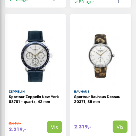
På lager
ZEPPELIN
BAUHAUS
Sportsur Zeppelin New York
Sportsur Bauhaus Dessau
88781 - quartz, 42 mm
20371, 35 mm
2.319,-
Vis
Vis
2.319,-
2.219,-