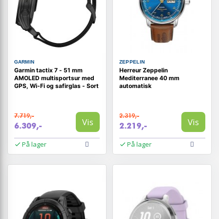
GARMIN
ZEPPELIN
Garmin tactix 7 - 51 mm
Herreur Zeppelin
AMOLED multisportsur med
Mediterranee 40 mm
GPS, Wi‑Fi og safirglas - Sort
automatisk
7.719,-
2.319,-
Vis
Vis
6.309,-
2.219,-
På lager
På lager