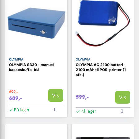
OLYMPIA
OLYMPIA
OLYMPIA S330 - manuel
OLYMPIA AC 2100 batteri -
kasseskuffe, blå
2100 mAh til POS-printer (1
stk.)
699,-
Vis
Vis
599,-
689,-
På lager
På lager