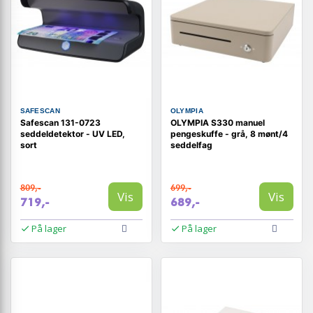
SAFESCAN
OLYMPIA
Safescan 131-0723
OLYMPIA S330 manuel
seddeldetektor - UV LED,
pengeskuffe - grå, 8 mønt/4
sort
seddelfag
809,-
699,-
Vis
Vis
719,-
689,-
På lager
På lager