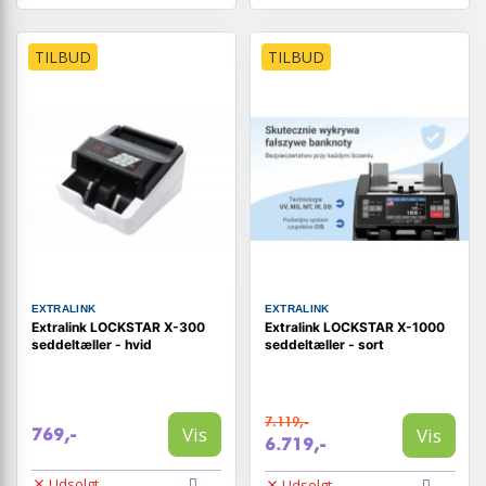
TILBUD
TILBUD
EXTRALINK
EXTRALINK
Extralink LOCKSTAR X-300
Extralink LOCKSTAR X-1000
seddeltæller - hvid
seddeltæller - sort
7.119,-
Vis
Vis
769,-
6.719,-
Udsolgt
Udsolgt