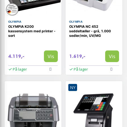
OLYMPIA
OLYMPIA
OLYMPIA K200
OLYMPIA NC 452
kassensystem med printer -
seddeltæller - grå, 1.000
sort
sedler/min, UV/MG
Vis
Vis
4.119,-
1.619,-
På lager
På lager
NY