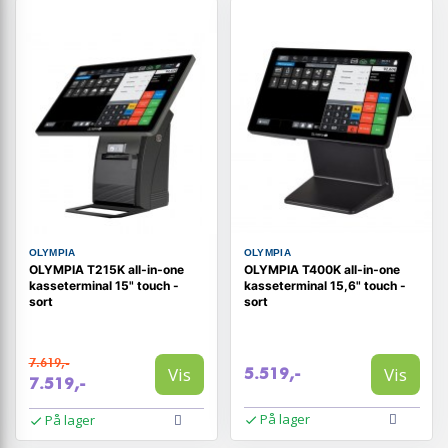
OLYMPIA
OLYMPIA
OLYMPIA T215K all‑in‑one
OLYMPIA T400K all‑in‑one
kasseterminal 15" touch -
kasseterminal 15,6" touch -
sort
sort
7.619,-
Vis
Vis
5.519,-
7.519,-
På lager
På lager