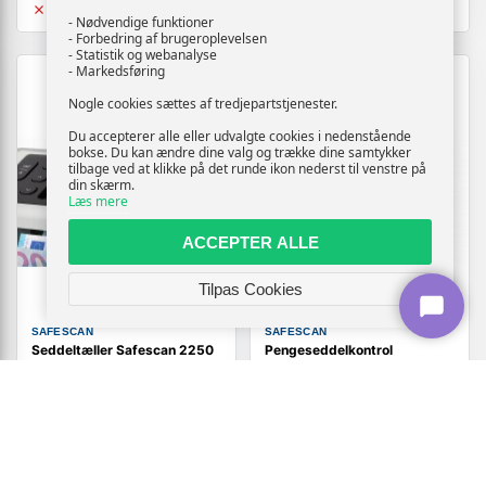
Udsolgt
Udsolgt
- Nødvendige funktioner
- Forbedring af brugeroplevelsen
- Statistik og webanalyse
- Markedsføring
TILBUD
Nogle cookies sættes af tredjepartstjenester.
Du accepterer alle eller udvalgte cookies i nedenstående
bokse. Du kan ændre dine valg og trække dine samtykker
tilbage ved at klikke på det runde ikon nederst til venstre på
din skærm.
Læs mere
ACCEPTER ALLE
Tilpas Cookies
SAFESCAN
SAFESCAN
Seddeltæller Safescan 2250
Pengeseddelkontrol
- hvid
SAFESCAN 40H UV-detektor
199,-
Vis
Vis
2.719,-
159,-