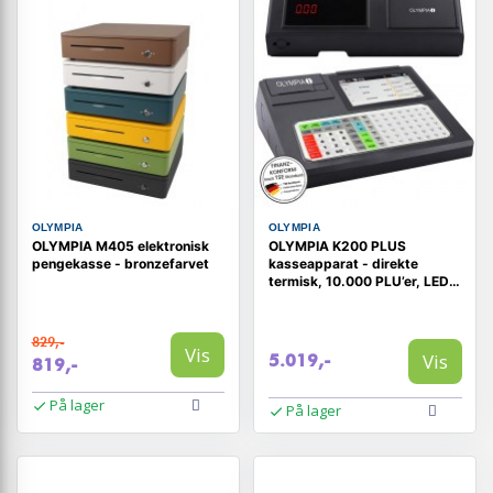
OLYMPIA
OLYMPIA
OLYMPIA M405 elektronisk
OLYMPIA K200 PLUS
pengekasse - bronzefarvet
kasseapparat - direkte
termisk, 10.000 PLU’er, LED-
kundedisplay
829,-
Vis
Vis
5.019,-
819,-
På lager
På lager