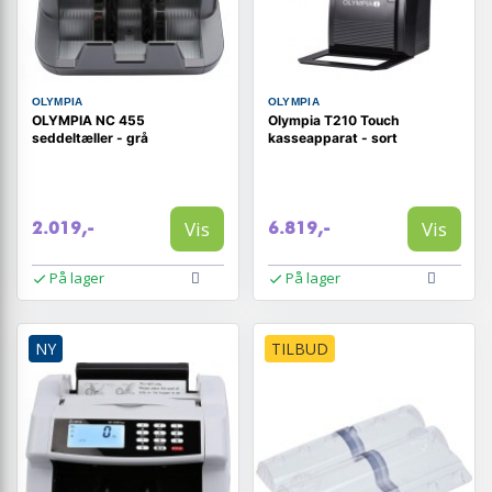
OLYMPIA
OLYMPIA
OLYMPIA NC 455
Olympia T210 Touch
seddeltæller - grå
kasseapparat - sort
Vis
Vis
2.019,-
6.819,-
På lager
På lager
NY
TILBUD