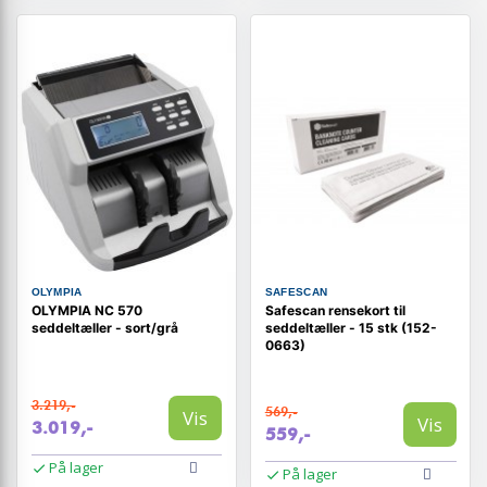
OLYMPIA
SAFESCAN
OLYMPIA NC 570
Safescan rensekort til
seddeltæller - sort/grå
seddeltæller - 15 stk (152-
0663)
3.219,-
569,-
Vis
Vis
3.019,-
559,-
På lager
På lager