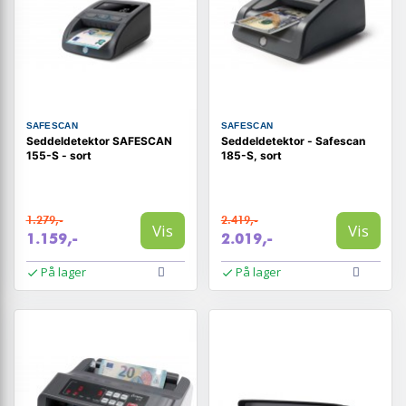
SAFESCAN
SAFESCAN
Seddeldetektor SAFESCAN
Seddeldetektor - Safescan
155-S - sort
185-S, sort
1.279,-
2.419,-
Vis
Vis
1.159,-
2.019,-
På lager
På lager