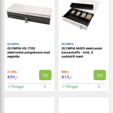
OLYMPIA
OLYMPIA
OLYMPIA HS-170S
OLYMPIA M405 elektronisk
elektronisk pengekasse med
kasseskuffe - hvid, 4
nøglelås
seddel/8 mønt
1.129,-
829,-
Vis
Vis
859,-
819,-
På lager
På lager