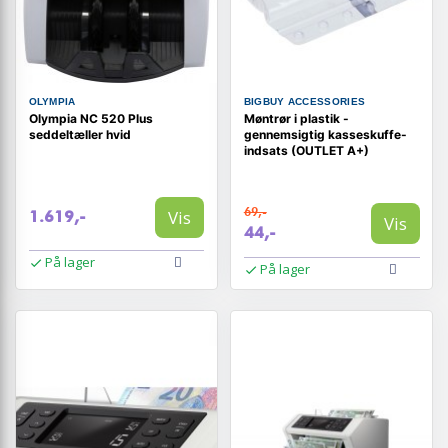
OLYMPIA
BIGBUY ACCESSORIES
Olympia NC 520 Plus
Møntrør i plastik -
seddeltæller hvid
gennemsigtig kasseskuffe-
indsats (OUTLET A+)
69,-
Vis
1.619,-
Vis
44,-
På lager
På lager