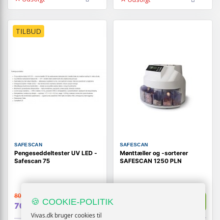
TILBUD
SAFESCAN
SAFESCAN
Pengeseddeltester UV LED -
Mønttæller og -sorterer
Safescan 75
SAFESCAN 1250 PLN
809,-
Vis
Vis
2.219,-
🍪 COOKIE-POLITIK
709,-
Vivas.dk bruger cookies til