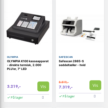
OLYMPIA
SAFESCAN
OLYMPIA K100 kasseapparat
Safescan 2865-S
- direkte termisk, 2.000
seddeltæller - hvid
PLU’er, 7" LED
8.819,-
Vis
Vis
3.219,-
7.319,-
På lager
På lager