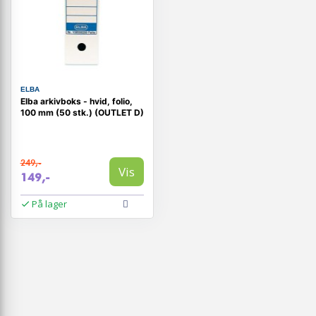
ELBA
Elba arkivboks - hvid, folio,
100 mm (50 stk.) (OUTLET D)
249,-
Vis
149,-
På lager