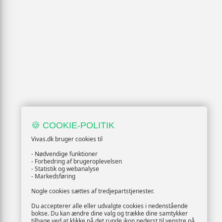
🍪 COOKIE-POLITIK
Vivas.dk bruger cookies til
- Nødvendige funktioner
- Forbedring af brugeroplevelsen
- Statistik og webanalyse
- Markedsføring
Nogle cookies sættes af tredjepartstjenester.
Du accepterer alle eller udvalgte cookies i nedenstående
bokse. Du kan ændre dine valg og trække dine samtykker
tilbage ved at klikke på det runde ikon nederst til venstre på