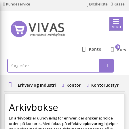
Kundeservice
Ønskeliste
Kasse
MENU
0
Konto
Kurv
Erhverv og Industri
Kontor
Kontorudstyr
Arkivbokse
En
arkivboks
er uundværlig for enhver, der ønsker at holde
orden på kontoret. Med fokus på
effektiv opbevaring
hjælper