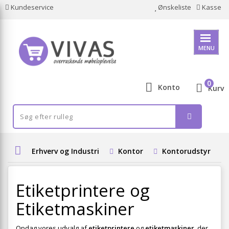
Kundeservice
Ønskeliste
Kasse
MENU
0
Konto
Kurv
Erhverv og Industri
Kontor
Kontorudstyr
Etiketprintere og
Etiketmaskiner
Opdag vores udvalg af
etiketprintere
og
etiketmaskiner
, der