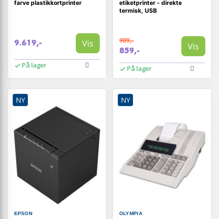
farve plastikkortprinter
etiketprinter - direkte
termisk, USB
909,-
Vis
9.619,-
Vis
859,-
På lager
På lager
NY
NY
EPSON
OLYMPIA