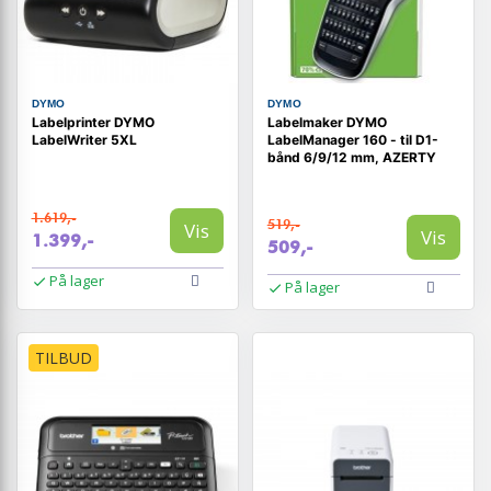
DYMO
DYMO
Labelprinter DYMO
Labelmaker DYMO
LabelWriter 5XL
LabelManager 160 - til D1-
bånd 6/9/12 mm, AZERTY
1.619,-
519,-
Vis
Vis
1.399,-
509,-
På lager
På lager
TILBUD