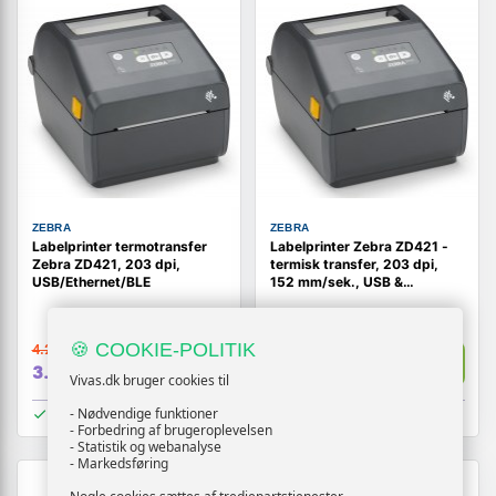
ZEBRA
ZEBRA
Labelprinter termotransfer
Labelprinter Zebra ZD421 -
Zebra ZD421, 203 dpi,
termisk transfer, 203 dpi,
USB/Ethernet/BLE
152 mm/sek., USB &
Bluetooth
🍪 COOKIE-POLITIK
4.219,-
3.719,-
Vis
Vis
3.819,-
3.619,-
Vivas.dk bruger cookies til
På lager
På lager
- Nødvendige funktioner
- Forbedring af brugeroplevelsen
- Statistik og webanalyse
- Markedsføring
TILBUD