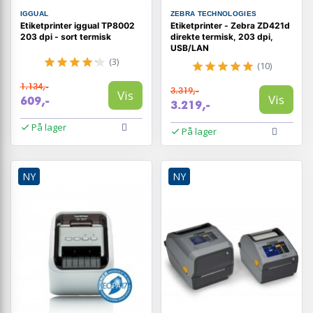
IGGUAL
ZEBRA TECHNOLOGIES
Etiketprinter iggual TP8002
Etiketprinter - Zebra ZD421d
203 dpi - sort termisk
direkte termisk, 203 dpi,
USB/LAN
(3)
(10)
1.134,-
3.319,-
Vis
Vis
609,-
3.219,-
På lager
På lager
NY
NY