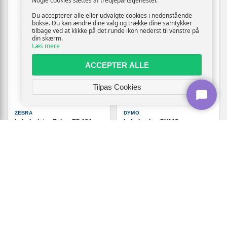
Nogle cookies sættes af tredjepartstjenester.
Du accepterer alle eller udvalgte cookies i nedenstående
bokse. Du kan ændre dine valg og trække dine samtykker
tilbage ved at klikke på det runde ikon nederst til venstre på
din skærm.
Læs mere
ACCEPTER ALLE
Tilpas Cookies
ZEBRA
DYMO
Labelprinter Zebra ZD421 -
Labelmaker DYMO
direkte termisk, 203 dpi, 152
LabelManager 280 QWERTZ
mm/sek., kablet & Bluetooth
Kitcase
2.919,-
1.099,-
Vis
Vis
2.819,-
879,-
På lager
På lager