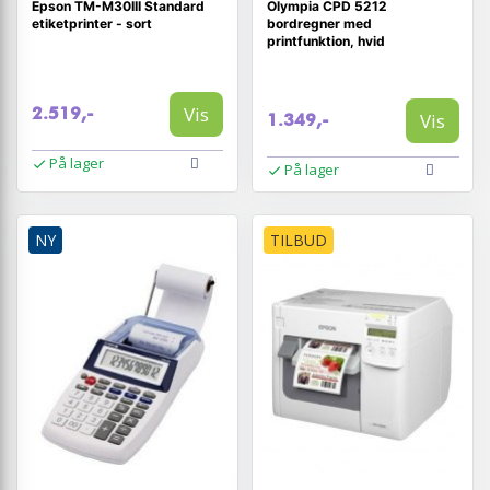
Epson TM-M30III Standard
Olympia CPD 5212
etiketprinter - sort
bordregner med
printfunktion, hvid
Vis
2.519,-
Vis
1.349,-
På lager
På lager
NY
TILBUD