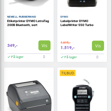
NEWELL RUBBERMAID
DYMO
Etiketprinter DYMO LetraTag
Labelprinter DYMO
200B Bluetooth, sort
LabelWriter 550 Turbo
1.619,-
Vis
Vis
349,-
1.519,-
På lager
På lager
TILBUD