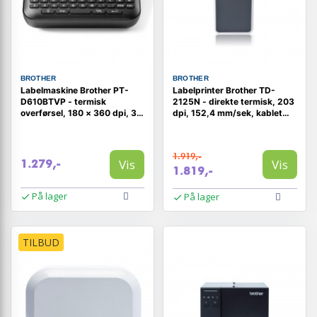
BROTHER
BROTHER
Labelmaskine Brother PT-
Labelprinter Brother TD-
D610BTVP - termisk
2125N - direkte termisk, 203
overførsel, 180 × 360 dpi, 30
dpi, 152,4 mm/sek, kablet
mm/sek, TZe, kablet &
LAN
Bluetooth
1.919,-
Vis
Vis
1.279,-
1.819,-
På lager
På lager
TILBUD