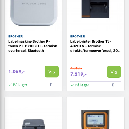
BROTHER
BROTHER
Labelmaskine Brother P-
Labelprinter Brother TJ-
touch PT-P710BTH - termisk
4020TN - termisk
overførsel, Bluetooth
direkte/termooverførsel, 203
dpi, 254 mm/sek., kablet
Ethernet
7.319,-
Vis
Vis
1.069,-
7.219,-
På lager
På lager