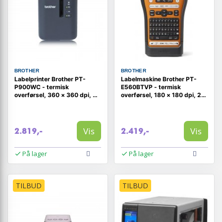
BROTHER
BROTHER
Labelprinter Brother PT-
Labelmaskine Brother PT-
P900WC - termisk
E560BTVP - termisk
overførsel, 360 × 360 dpi, 60
overførsel, 180 × 180 dpi, 20
mm/sek., kablet & trådløs,
mm/sek, Bluetooth, QWERTZ
HSE/TZe, Wi‑Fi
Vis
Vis
2.819,-
2.419,-
På lager
På lager
TILBUD
TILBUD