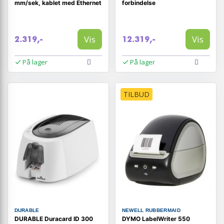
mm/sek, kablet med Ethernet
forbindelse
Vis
Vis
2.319,-
12.319,-
På lager
På lager
TILBUD
DURABLE
NEWELL RUBBERMAID
DURABLE Duracard ID 300
DYMO LabelWriter 550