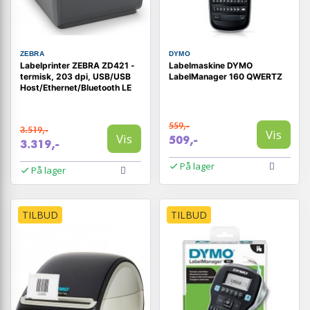
ZEBRA
DYMO
Labelprinter ZEBRA ZD421 -
Labelmaskine DYMO
termisk, 203 dpi, USB/USB
LabelManager 160 QWERTZ
Host/Ethernet/Bluetooth LE
559,-
3.519,-
Vis
Vis
509,-
3.319,-
På lager
På lager
TILBUD
TILBUD