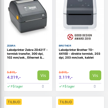
ZEBRA
BROTHER
Labelprinter Zebra ZD421T -
Labelprinter Brother TD-
termisk transfer, 300 dpi,
4410D - direkte termisk, 203
102 mm/sek., Ethernet &
dpi, 203 mm/sek, kablet
Bluetooth
5.819,-
3.019,-
Vis
Vis
4.219,-
2.119,-
På lager
På lager
TILBUD
TILBUD