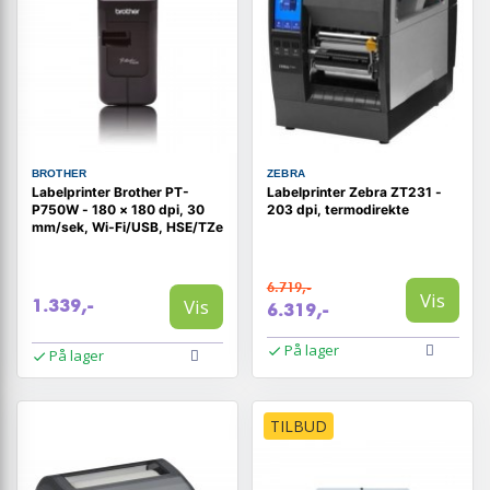
BROTHER
ZEBRA
Labelprinter Brother PT-
Labelprinter Zebra ZT231 -
P750W - 180 × 180 dpi, 30
203 dpi, termodirekte
mm/sek, Wi‑Fi/USB, HSE/TZe
6.719,-
Vis
Vis
1.339,-
6.319,-
På lager
På lager
TILBUD