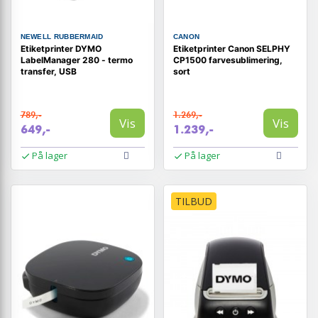
NEWELL RUBBERMAID
CANON
Etiketprinter DYMO
Etiketprinter Canon SELPHY
LabelManager 280 - termo
CP1500 farvesublimering,
transfer, USB
sort
789,-
1.269,-
Vis
Vis
649,-
1.239,-
På lager
På lager
TILBUD