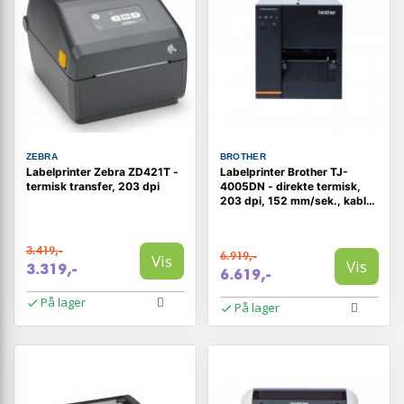
ZEBRA
BROTHER
Labelprinter Zebra ZD421T -
Labelprinter Brother TJ-
termisk transfer, 203 dpi
4005DN - direkte termisk,
203 dpi, 152 mm/sek., kablet
Ethernet
3.419,-
6.919,-
Vis
Vis
3.319,-
6.619,-
På lager
På lager