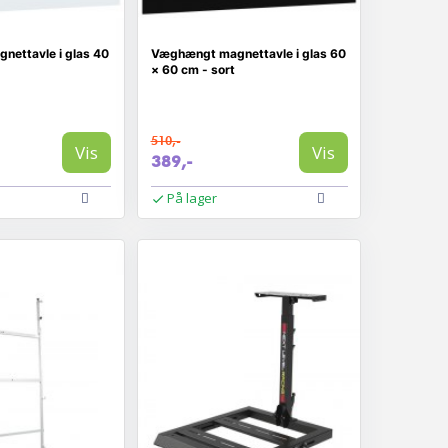
ettavle i glas 40
Væghængt magnettavle i glas 60
× 60 cm - sort
510,-
Vis
Vis
389,-
På lager