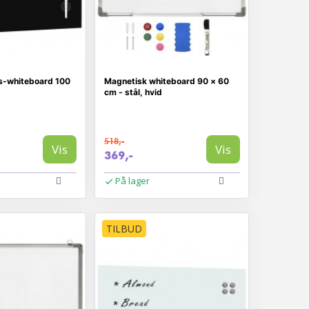
s-whiteboard 100
Magnetisk whiteboard 90 × 60
cm - stål, hvid
518,-
Vis
Vis
369,-
På lager
TILBUD