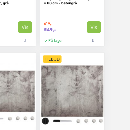
, grå
× 60 cm - betongrå
619,-
Vis
Vis
549,-
På lager
TILBUD