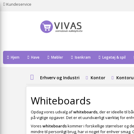
Kundeservice
Hjem
Have
Møbler
Isenkram
Legetøj & spil
Erhverv og Industri
Kontor
Kontoru
Whiteboards
Opdag vores udvalg af
whiteboards
, der er ideelle ti
på vigtige opgaver. Det er et uundværligt værktøj for en
Vores
whiteboards
kommer i forskellige størrelser og des
mindre til personligt brug, har vi noget for enhver smag