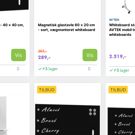
AVTEK
 - 40 × 40 cm,
Magnetisk glastavle 60 × 20 cm
Whiteboard sta
- sort, vægmonteret whiteboard
AVTEK mobil tri
whiteboards
307,-
Vis
Vis
2.519,-
289,-
På lager
På lager
TILBUD
TILBUD