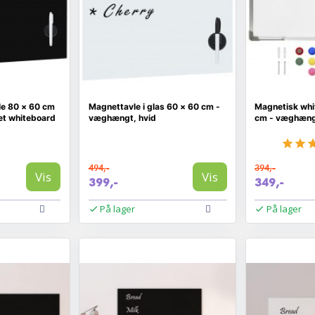
le 80 × 60 cm
Magnettavle i glas 60 × 60 cm -
Magnetisk whi
et whiteboard
væghængt, hvid
cm - væghængt 
494,-
394,-
Vis
Vis
399,-
349,-
På lager
På lager