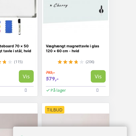
teboard 70 × 50
Væghængt magnettavle i glas
tavle i stål, hvid
120 × 60 cm - hvid
(115)
(206)
782,-
Vis
Vis
579,-
På lager
TILBUD