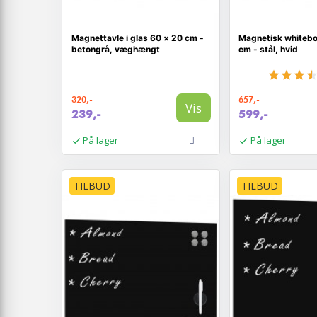
Magnettavle i glas 60 × 20 cm -
Magnetisk whitebo
betongrå, væghængt
cm - stål, hvid
320,-
657,-
Vis
239,-
599,-
På lager
På lager
TILBUD
TILBUD