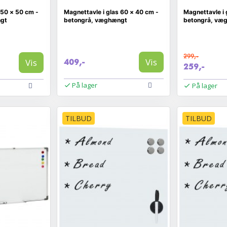
 50 × 50 cm -
Magnettavle i glas 60 × 40 cm -
Magnettavle i 
ngt
betongrå, væghængt
betongrå, væ
299,-
Vis
Vis
409,-
259,-
På lager
På lager
TILBUD
TILBUD