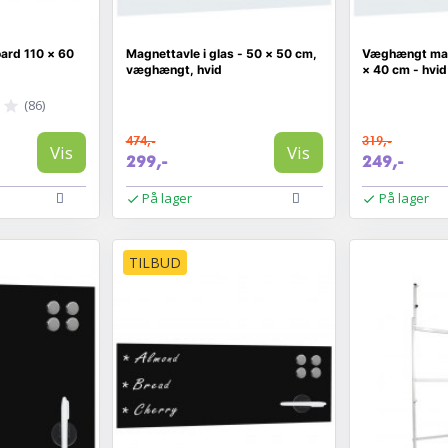
ard 110 × 60
Magnettavle i glas - 50 × 50 cm,
Væghængt magn
væghængt, hvid
× 40 cm - hvid
(86)
474,-
319,-
Vis
Vis
299,-
249,-
På lager
På lager
TILBUD