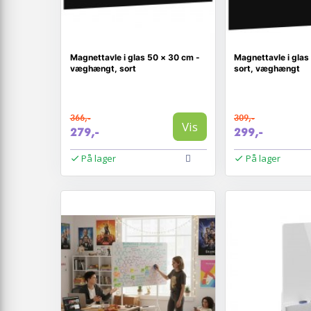
Magnettavle i glas 50 × 30 cm -
Magnettavle i glas
væghængt, sort
sort, væghængt
366,-
309,-
Vis
279,-
299,-
På lager
På lager