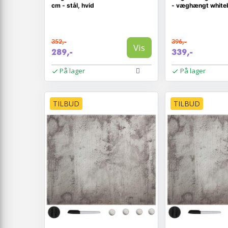
cm - stål, hvid
- væghængt whiteb
352,-
396,-
Vis
289,-
339,-
På lager
På lager
TILBUD
TILBUD