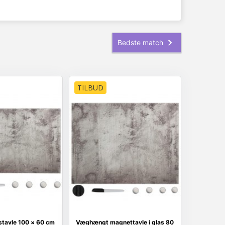
TILBUD
stavle 100 × 60 cm
Væghængt magnettavle i glas 80