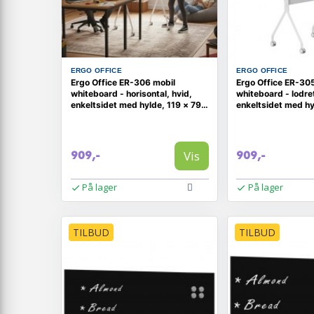
ERGO OFFICE
ERGO OFFICE
Ergo Office ER-306 mobil
Ergo Office ER-30
whiteboard - horisontal, hvid,
whiteboard - lodret
enkeltsidet med hylde, 119 × 79
enkeltsidet med hy
cm
cm
Vis
909,-
909,-
På lager
På lager
TILBUD
TILBUD