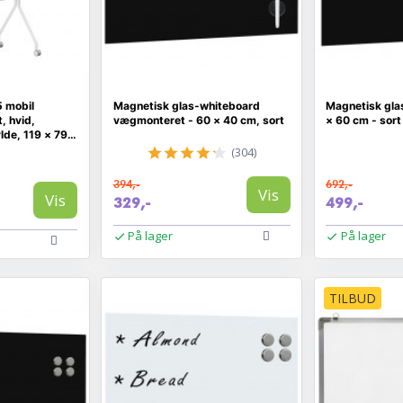
5 mobil
Magnetisk glas-whiteboard
Magnetisk gla
, hvid,
vægmonteret - 60 × 40 cm, sort
× 60 cm - sort
lde, 119 × 79
(304)
394,-
692,-
Vis
Vis
329,-
499,-
På lager
På lager
TILBUD