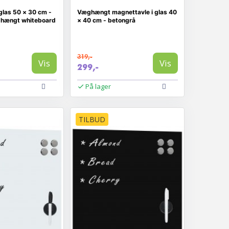
glas 50 × 30 cm -
Væghængt magnettavle i glas 40
ghængt whiteboard
× 40 cm - betongrå
319,-
Vis
Vis
299,-
På lager
TILBUD