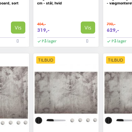
oard, sort
cm - stål, hvid
- vægmonteret
404,-
790,-
Vis
Vis
319,-
629,-
På lager
På lager
TILBUD
TILBUD