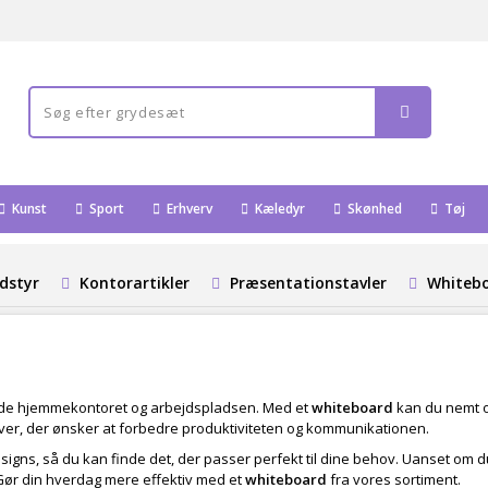
Kunst
Sport
Erhverv
Kæledyr
Skønhed
Tøj
dstyr
Kontorartikler
Præsentationstavler
Whiteb
l både hjemmekontoret og arbejdspladsen. Med et
whiteboard
kan du nemt o
hver, der ønsker at forbedre produktiviteten og kommunikationen.
igns, så du kan finde det, der passer perfekt til dine behov. Uanset om du 
. Gør din hverdag mere effektiv med et
whiteboard
fra vores sortiment.