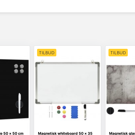
TILBUD
TILBUD
le 50 × 50 cm
Magnetisk whiteboard 50 × 35
Magnetisk gla