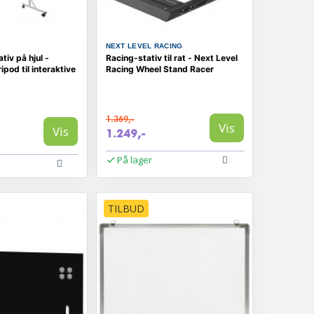
NEXT LEVEL RACING
tiv på hjul -
Racing-stativ til rat - Next Level
pod til interaktive
Racing Wheel Stand Racer
1.369,-
Vis
Vis
1.249,-
På lager
TILBUD