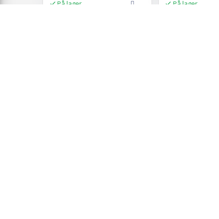
På lager
På lager
NY
NY
Opbevaringsskab med lås 2 stk.
Låsbart opbevarin
sort 80 x 40 x 220 cm i stål
lyserød 60 x 40 x 
Vis
3.019,-
2.019,-