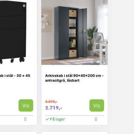
b i stål - 30 × 45
Arkivskab i stål 90×40×200 cm -
antracitgrå, låsbart
3.019,-
Vis
Vis
2.719,-
På lager