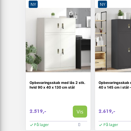
NY
NY
Opbevaringsskab med lås 2 stk.
Opbevaringsskab 
hvid 90 x 40 x 130 cm stål
40 x 145 cm i stål 
Vis
2.519,-
2.619,-
På lager
På lager