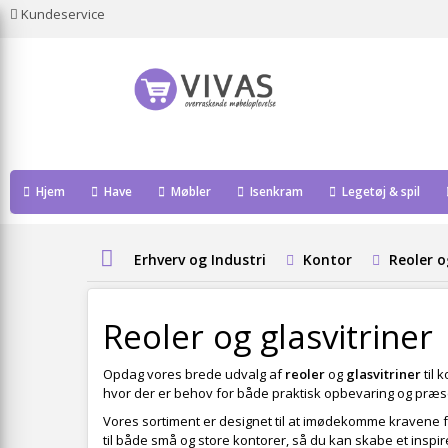
Kundeservice
Hjem
Have
Møbler
Isenkram
Legetøj & spil
Erhverv og Industri
Kontor
Reoler o
Reoler og glasvitriner
Opdag vores brede udvalg af
reoler
og
glasvitriner
til 
hvor der er behov for både praktisk opbevaring og præs
Vores sortiment er designet til at imødekomme kravene fr
til både små og store kontorer, så du kan skabe et inspi