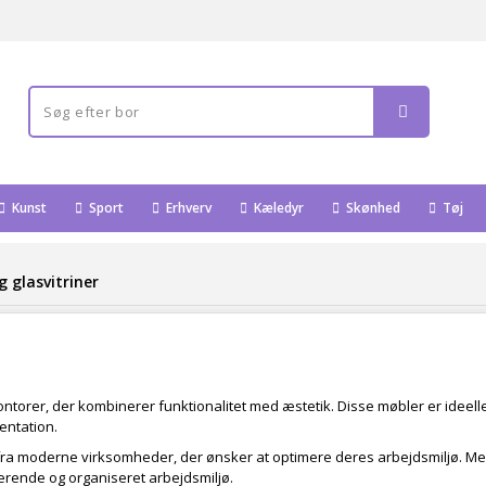
Kunst
Sport
Erhverv
Kæledyr
Skønhed
Tøj
g glasvitriner
kontorer, der kombinerer funktionalitet med æstetik. Disse møbler er ideelle
entation.
a moderne virksomheder, der ønsker at optimere deres arbejdsmiljø. Med fo
rerende og organiseret arbejdsmiljø.