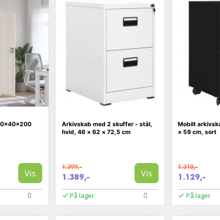
- 90×40×200
Arkivskab med 2 skuffer - stål,
Mobilt arkivska
hvid, 46 × 62 × 72,5 cm
× 59 cm, sort
1.399,-
1.310,-
Vis
Vis
1.389,-
1.129,-
På lager
På lager