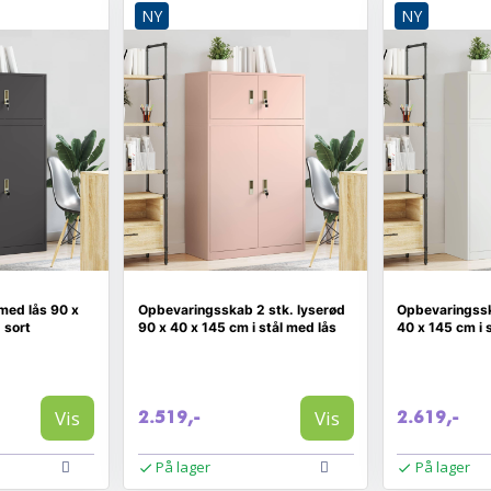
NY
NY
med lås 90 x
Opbevaringsskab 2 stk. lyserød
Opbevaringssk
- sort
90 x 40 x 145 cm i stål med lås
40 x 145 cm i s
Vis
Vis
2.519,-
2.619,-
På lager
På lager