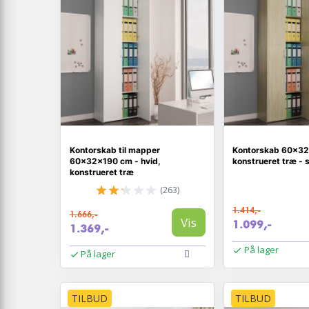
Kontorskab til mapper
Kontorskab 60×32
60×32×190 cm - hvid,
konstrueret træ -
konstrueret træ
(263)
1.414,-
1.666,-
Vis
1.099,-
1.369,-
På lager
På lager
TILBUD
TILBUD