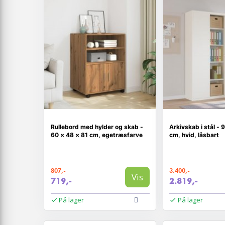
Rullebord med hylder og skab -
Arkivskab i stål 
60 × 48 × 81 cm, egetræsfarve
cm, hvid, låsbart
807,-
3.400,-
Vis
719,-
2.819,-
På lager
På lager