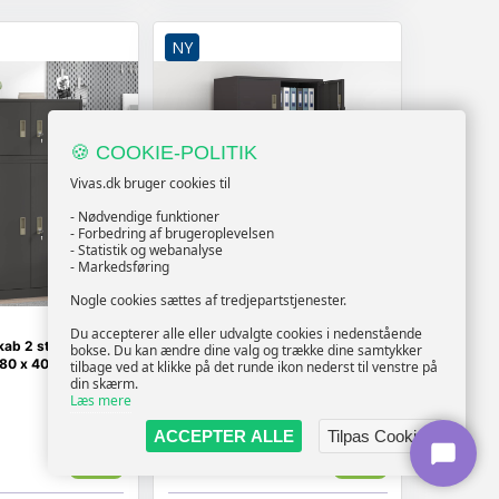
NY
🍪 COOKIE-POLITIK
Vivas.dk bruger cookies til
- Nødvendige funktioner
- Forbedring af brugeroplevelsen
- Statistik og webanalyse
- Markedsføring
Nogle cookies sættes af tredjepartstjenester.
Du accepterer alle eller udvalgte cookies i nedenstående
b 2 stk. i stål
Opbevaringsskab 2 stk. sort 80
bokse. Du kan ændre dine valg og trække dine samtykker
 80 x 40 x 130 cm
x 40 x 180 cm i stål med lås
tilbage ved at klikke på det runde ikon nederst til venstre på
din skærm.
Læs mere
ACCEPTER ALLE
Tilpas Cookies
Vis
Vis
2.819,-