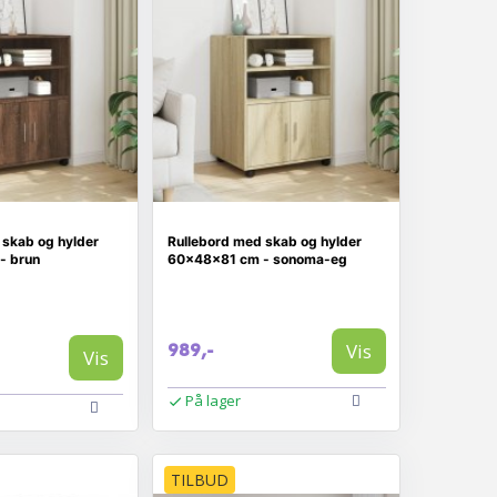
 skab og hylder
Rullebord med skab og hylder
- brun
60×48×81 cm - sonoma-eg
Vis
989,-
Vis
På lager
TILBUD