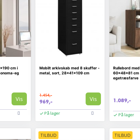
×190 cm i
Mobilt arkivskab med 8 skuffer -
Rullebord med
 sonoma-eg
metal, sort, 28×41×109 cm
60×48×81 cm 
egetræsfarve
1.454,-
Vis
Vis
1.089,-
969,-
På lager
På lager
TILBUD
TILBUD