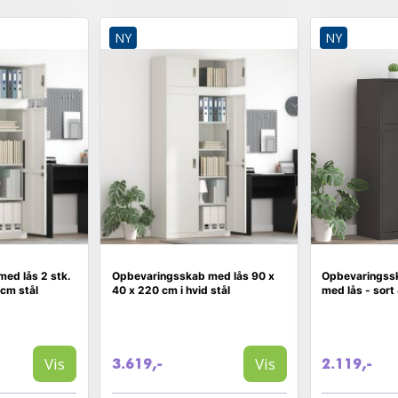
NY
NY
ed lås 2 stk.
Opbevaringsskab med lås 90 x
Opbevaringsska
 cm stål
40 x 220 cm i hvid stål
med lås - sort
Vis
Vis
3.619,-
2.119,-