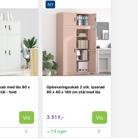
NY
ab med lås 90 x
Opbevaringsskab 2 stk. lyserød
tål - hvid
90 x 40 x 180 cm stål med lås
Vis
Vis
3.519,-
På lager