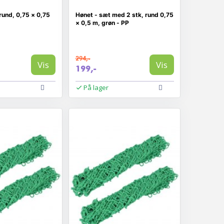
 rund, 0,75 × 0,75
Hønet - sæt med 2 stk, rund 0,75
× 0,5 m, grøn - PP
294,-
Vis
Vis
199,-
På lager