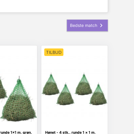
TILBUD
 runde 1×1 m, grøn,
Hønet - 4 stk., runde 1 × 1 m,