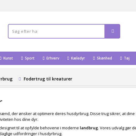
Kunst
Sport
Erhverv
Kæledyr
Skønhed
Tøj
rbrug
Fodertrug til kreaturer
r
mænd, der ønsker at optimere deres husdyrbrug. Disse trug sikrer, at din
viteten hos dine dyr.
er designet til at opfylde behovene i moderne
landbrug
. Vores udvalg gør de
aglige udfordringer i husdyrbrug.