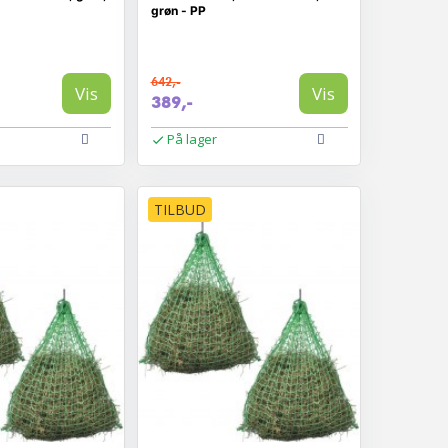
grøn - PP
642,-
Vis
Vis
389,-
På lager
TILBUD