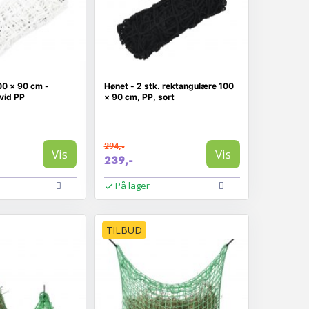
00 × 90 cm -
Hønet - 2 stk. rektangulære 100
vid PP
× 90 cm, PP, sort
294,-
Vis
Vis
239,-
På lager
TILBUD