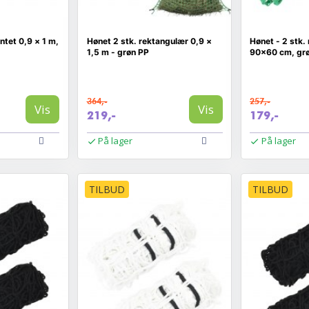
antet 0,9 × 1 m,
Hønet 2 stk. rektangulær 0,9 ×
Hønet - 2 stk.
1,5 m - grøn PP
90×60 cm, gr
364,-
257,-
Vis
Vis
219,-
179,-
På lager
På lager
TILBUD
TILBUD