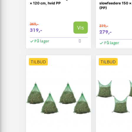
× 120 cm, hvid PP
slowfeedere 150 ×
(PP)
369,-
319,-
Vis
319,-
279,-
På lager
På lager
TILBUD
TILBUD