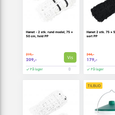
Hønet - 2 stk. rund model, 75 ×
Hønet 2 stk. 75 × 
50 cm, hvid PP
sort PP
219,-
244,-
Vis
209,-
179,-
På lager
På lager
TILBUD