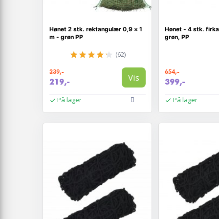
Hønet 2 stk. rektangulær 0,9 × 1
Hønet - 4 stk. firk
m - grøn PP
grøn, PP
(62)
239,-
654,-
Vis
219,-
399,-
På lager
På lager