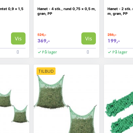
antet 0,9 × 1,5
Hønet - 4 stk., rund 0,75 × 0,5 m,
Hønet - 2 stk.
grøn, PP
m, grøn, PP
524,-
286,-
Vis
Vis
369,-
199,-
På lager
På lager
TILBUD