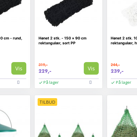
50 cm - rund,
Hønet 2 stk. - 150 × 90 cm
Hønet 2 stk. 1
rektangulær, sort PP
rektangulær, h
319,-
244,-
Vis
Vis
229,-
239,-
På lager
På lager
TILBUD