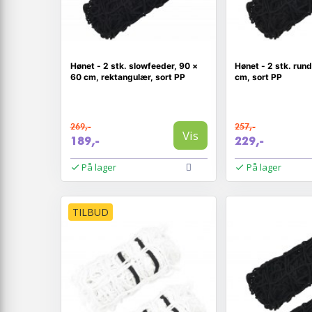
Hønet - 2 stk. slowfeeder, 90 ×
Hønet - 2 stk. run
60 cm, rektangulær, sort PP
cm, sort PP
269,-
257,-
Vis
189,-
229,-
På lager
På lager
TILBUD