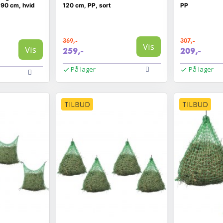
 90 cm, hvid
120 cm, PP, sort
PP
369,-
307,-
Vis
Vis
259,-
209,-
På lager
På lager
TILBUD
TILBUD