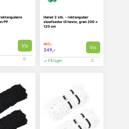
 rektangulære
Hønet 2 stk. - rektangulær
øn PP
slowfeeder til heste, grøn 200 ×
120 cm
407,-
Vis
Vis
249,-
På lager