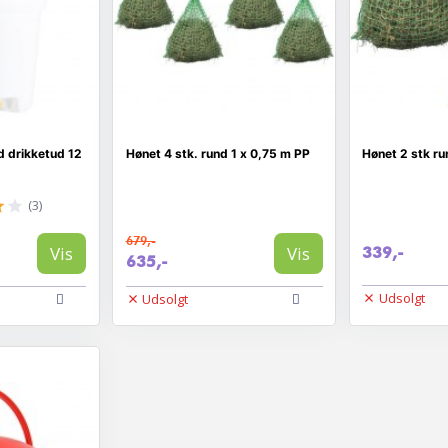
 drikketud 12
Hønet 4 stk. rund 1 x 0,75 m PP
Hønet 2 stk r
(3)
679,-
Vis
Vis
339,-
635,-
Udsolgt
Udsolgt