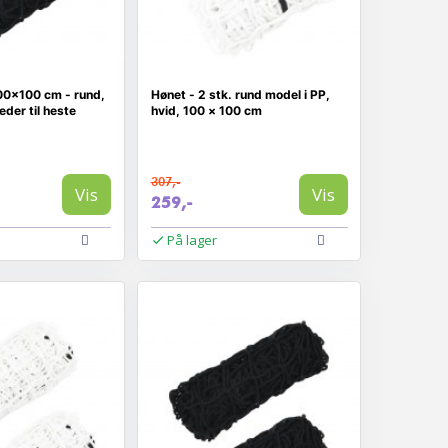
100×100 cm - rund,
Hønet - 2 stk. rund model i PP,
eder til heste
hvid, 100 × 100 cm
307,-
Vis
Vis
259,-
På lager