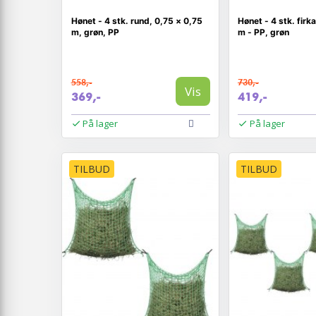
Hønet - 4 stk. rund, 0,75 × 0,75
Hønet - 4 stk. firk
m, grøn, PP
m - PP, grøn
558,-
730,-
Vis
369,-
419,-
På lager
På lager
TILBUD
TILBUD