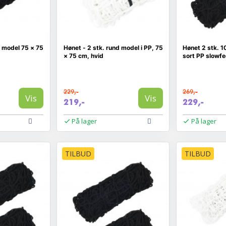
d model 75 × 75
Hønet - 2 stk. rund model i PP, 75
Hønet 2 stk. 
× 75 cm, hvid
sort PP slowfe
229,-
269,-
Vis
Vis
219,-
229,-
På lager
På lager
TILBUD
TILBUD