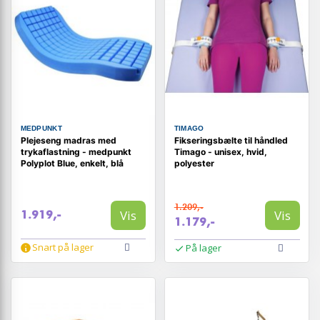
MEDPUNKT
TIMAGO
Plejeseng madras med
Fikseringsbælte til håndled
trykaflastning - medpunkt
Timago - unisex, hvid,
Polyplot Blue, enkelt, blå
polyester
1.209,-
Vis
Vis
1.919,-
1.179,-
Snart på lager
På lager