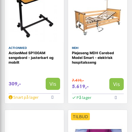
ACTIONMED
MDH
ActionMed SP100AM
Plejeseng MDH Carebed
sengebord - justerbart og
Model Smart - elektrisk
mobilt
hospitalsseng
7.419,-
Vis
Vis
309,-
5.619,-
Snart på lager
På lager
TILBUD