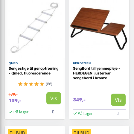
QMED
HERDEGEN
Sengestige til genoptræning
SengBord til hjemmepleje -
- Qmed, fluorescerende
HERDEGEN, justerbar
sengebord i bronze
(86)
179,-
Vis
Vis
349,-
159,-
På lager
På lager
TILBUD
TILBUD