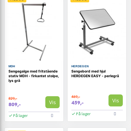
MDH
HERDEGEN
Sengegalge med fritstående
Sengebord med hjul
stativ MDH - firkantet stolpe,
HERDEGEN EASY - perlegrå
lys grå
469,-
829,-
Vis
Vis
459,-
809,-
På lager
På lager