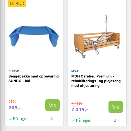
TILBUD
SUNDO
MDH
Sengebakke med opbevaring
MDH Carebed Premium -
SUNDO - blå
rehabiliterings- og plejeseng
med el-justering
219,-
7.419,-
Vis
Vis
209,-
7.219,-
På lager
På lager