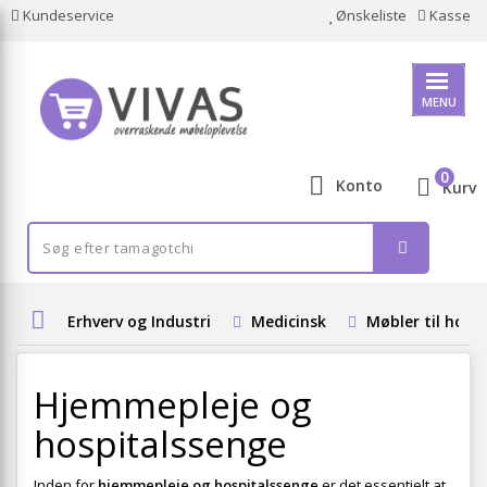
Kundeservice
Ønskeliste
Kasse
MENU
0
Konto
Kurv
Erhverv og Industri
Medicinsk
Møbler til hosp
Hjemmepleje og
hospitalssenge
Inden for
hjemmepleje og hospitalssenge
er det essentielt at