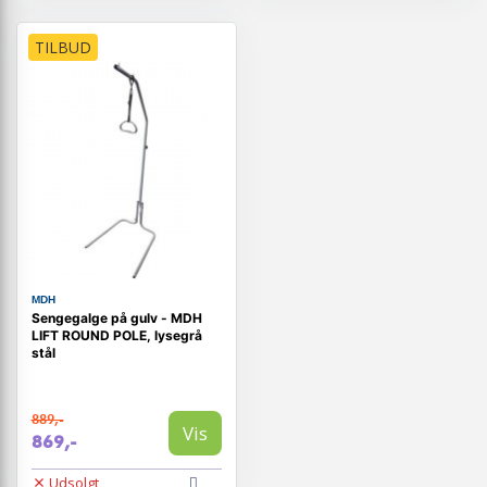
TILBUD
MDH
Sengegalge på gulv - MDH
LIFT ROUND POLE, lysegrå
stål
889,-
Vis
869,-
Udsolgt