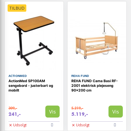
TILBUD
ACTIONMED
REHA FUND
ActionMed SP100AM
REHA FUND Cama Basi RF-
sengebord - justerbart og
2001 elektrisk plejeseng
mobilt
90×200 cm
309,-
5.219,-
Vis
Vis
241,-
5.119,-
Udsolgt
Udsolgt