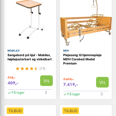
MOBILEX
MDH
Sengebord på hjul - Mobilex,
Plejeseng til hjemmepleje
højdejusterbart og vinkelbart
MDH Carebed Model
Premium
(11)
714,-
7.619,-
Vis
Vis
409,-
7.419,-
På lager
På lager
TILBUD
TILBUD