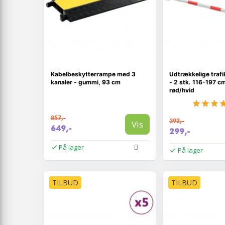
Kabelbeskytterrampe med 3
Udtrækkelige traf
kanaler - gummi, 93 cm
- 2 stk. 116-197 cm
rød/hvid
857,-
392,-
Vis
649,-
299,-
På lager
På lager
TILBUD
TILBUD