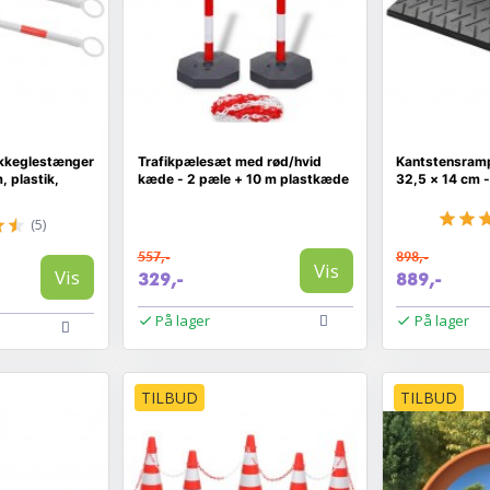
ikkeglestænger
Trafikpælesæt med rød/hvid
Kantstensramp
, plastik,
kæde - 2 pæle + 10 m plastkæde
32,5 × 14 cm -
(5)
557,-
898,-
Vis
Vis
329,-
889,-
På lager
På lager
TILBUD
TILBUD