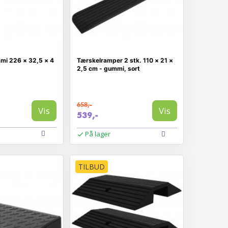
mi 226 × 32,5 × 4
Tærskelramper 2 stk. 110 × 21 ×
2,5 cm - gummi, sort
658,-
Vis
Vis
539,-
På lager
TILBUD