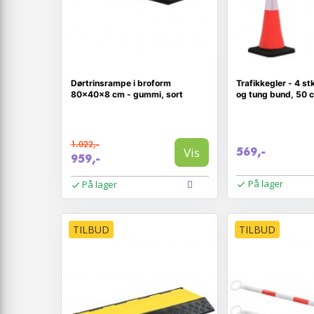
Dørtrinsrampe i broform
Trafikkegler - 4 st
80×40×8 cm - gummi, sort
og tung bund, 50 
1.022,-
Vis
569,-
959,-
På lager
På lager
TILBUD
TILBUD