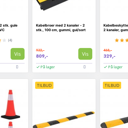
2 stk. gule
Kabelbroer med 2 kanaler - 2
Kabelbeskytte
PVC
stk., 100 cm, gummi, gul/sort
2 kanaler, gu
(4)
932,-
468,-
Vis
Vis
809,-
329,-
På lager
På lager
TILBUD
TILBUD