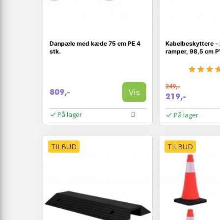
Danpæle med kæde 75 cm PE 4
Kabelbeskyttere - 
stk.
ramper, 98,5 cm 
249,-
Vis
809,-
219,-
På lager
På lager
TILBUD
TILBUD