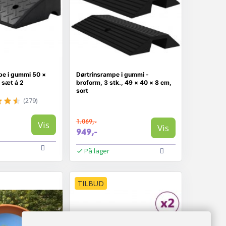
e i gummi 50 ×
Dørtrinsrampe i gummi -
 sæt á 2
broform, 3 stk., 49 × 40 × 8 cm,
sort
(279)
1.069,-
Vis
Vis
949,-
På lager
TILBUD