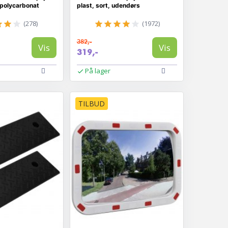
 polycarbonat
plast, sort, udendørs
(278)
(1972)
382,-
Vis
Vis
319,-
På lager
TILBUD