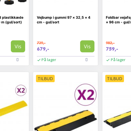
d plastikkæde
Vejbump i gummi 97 × 32,5 × 4
Foldbar vejaf
 m (gul/sort)
cm - gul/sort
× 96 cm - gul/
739,-
982,-
Vis
Vis
679,-
759,-
På lager
På lager
TILBUD
TILBUD