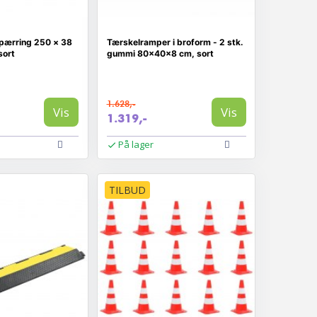
spærring 250 × 38
Tærskelramper i broform - 2 stk.
sort
gummi 80×40×8 cm, sort
1.628,-
Vis
Vis
1.319,-
På lager
TILBUD