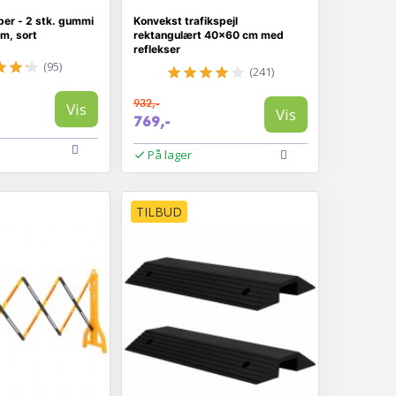
er - 2 stk. gummi
Konvekst trafikspejl
cm, sort
rektangulært 40×60 cm med
reflekser
(95)
(241)
932,-
Vis
Vis
769,-
På lager
TILBUD