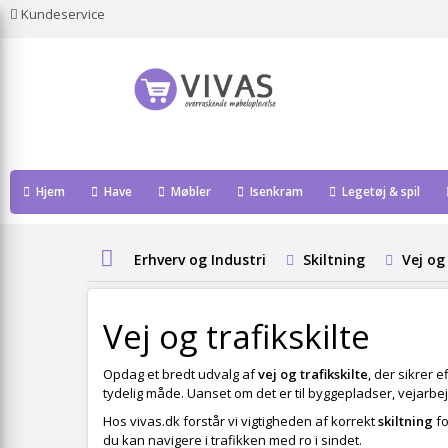
Kundeservice
Hjem
Have
Møbler
Isenkram
Legetøj & spil
Erhverv og Industri
Skiltning
Vej og 
Vej og trafikskilte
Opdag et bredt udvalg af
vej og trafikskilte
, der sikrer 
tydelig måde. Uanset om det er til byggepladser, vejarbej
Hos vivas.dk forstår vi vigtigheden af korrekt
skiltning
fo
du kan navigere i trafikken med ro i sindet.