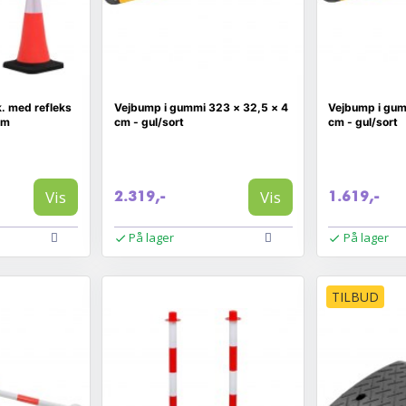
k. med refleks
Vejbump i gummi 323 × 32,5 × 4
Vejbump i gum
cm
cm - gul/sort
cm - gul/sort
Vis
Vis
2.319,-
1.619,-
På lager
På lager
TILBUD