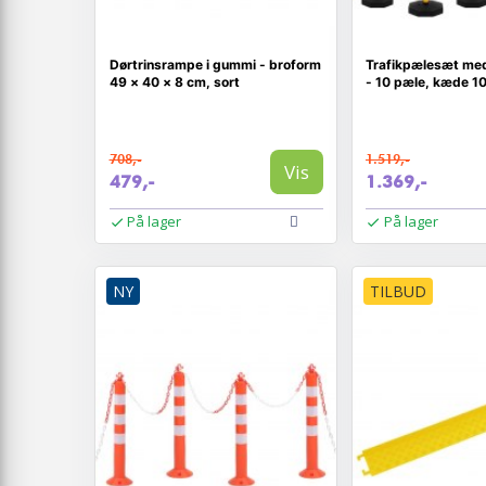
Dørtrinsrampe i gummi - broform
Trafikpælesæt me
49 × 40 × 8 cm, sort
- 10 pæle, kæde 10
708,-
1.519,-
Vis
479,-
1.369,-
På lager
På lager
NY
TILBUD