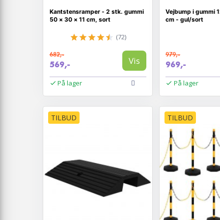
Kantstensramper - 2 stk. gummi
Vejbump i gummi 1
50 × 30 × 11 cm, sort
cm - gul/sort
(72)
682,-
979,-
Vis
569,-
969,-
På lager
På lager
TILBUD
TILBUD