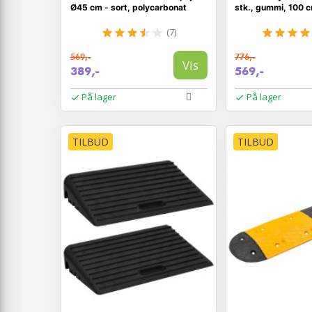
Ø45 cm - sort, polycarbonat
stk., gummi, 100 
(7)
569,-
776,-
Vis
389,-
569,-
På lager
På lager
TILBUD
TILBUD