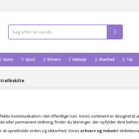
Kunst
Sport
Erhverv
Kæledyr
Skønhed
Tøj
trafikskilte
effektiv kommunikation i det offentlige rum. Vores sortiment er designet ti
de eller permanent skiltning, finder du løsninger, der opfylder dine behov
r at opretholde orden og sikkerhed. Vores
erhverv og industri
skilteløsni