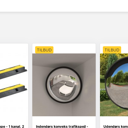
TILBUD
TILBUD
e - 1 kanal, 2
Indendørs konveks trafikspejl -
Udendørs konve