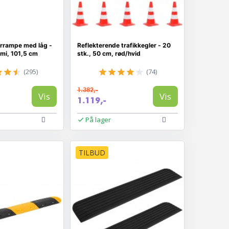
rrampe med låg -
Reflekterende trafikkegler - 20
mmi, 101,5 cm
stk., 50 cm, rød/hvid
(295)
(74)
1.382,-
Vis
Vis
1.119,-
På lager
TILBUD