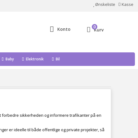
Ønskeliste
Kasse
0
Konto
Kurv
Baby
Elektronik
Bil
l at forbedre sikkerheden og informere trafikanter på en
.
nger er ideelle til både offentlige og private projekter, så