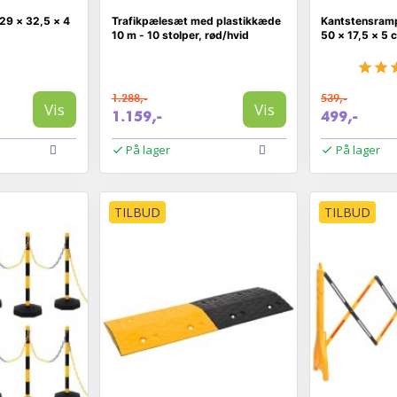
29 × 32,5 × 4
Trafikpælesæt med plastikkæde
Kantstensramp
10 m - 10 stolper, rød/hvid
50 × 17,5 × 5 
1.288,-
539,-
Vis
Vis
1.159,-
499,-
På lager
På lager
TILBUD
TILBUD