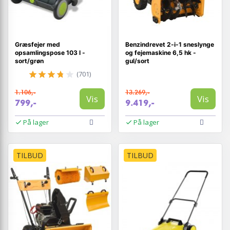
Græsfejer med
Benzindrevet 2-i-1 sneslynge
opsamlingspose 103 l -
og fejemaskine 6,5 hk -
sort/grøn
gul/sort
(701)
1.106,-
13.269,-
Vis
Vis
799,-
9.419,-
På lager
På lager
TILBUD
TILBUD