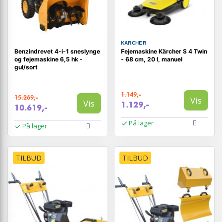
KARCHER
Benzindrevet 4-i-1 sneslynge
Fejemaskine Kärcher S 4 Twin
og fejemaskine 6,5 hk -
- 68 cm, 20 l, manuel
gul/sort
1.149,-
15.269,-
Vis
Vis
1.129,-
10.619,-
På lager
På lager
TILBUD
TILBUD