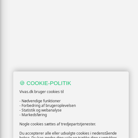
🍪 COOKIE-POLITIK
Vivas.dk bruger cookies til
- Nødvendige funktioner
- Forbedring af brugeroplevelsen
- Statistik og webanalyse
- Markedsføring
Nogle cookies sættes af tredjepartstjenester.
Du accepterer alle eller udvalgte cookies i nedenstående
bokse. Du kan ændre dine valg og trække dine samtykker