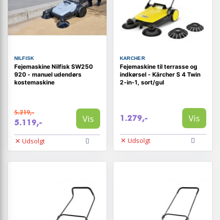
NILFISK
KARCHER
Fejemaskine Nilfisk SW250
Fejemaskine til terrasse og
920 - manuel udendørs
indkørsel - Kärcher S 4 Twin
kostemaskine
2‑in‑1, sort/gul
5.219,-
Vis
Vis
1.279,-
5.119,-
Udsolgt
Udsolgt