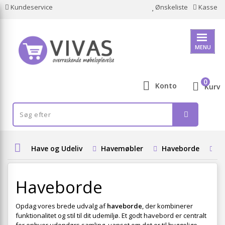
Kundeservice
Ønskeliste
Kasse
MENU
0
Konto
Kurv
Have og Udeliv
Havemøbler
Haveborde
H
Haveborde
Opdag vores brede udvalg af
haveborde
, der kombinerer
funktionalitet og stil til dit udemiljø. Et godt havebord er centralt