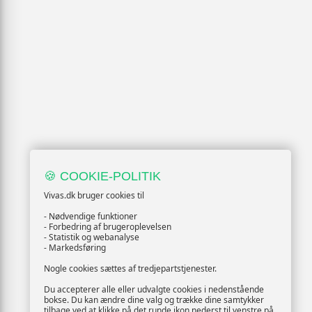
🍪 COOKIE-POLITIK
Vivas.dk bruger cookies til
- Nødvendige funktioner
- Forbedring af brugeroplevelsen
- Statistik og webanalyse
- Markedsføring
Nogle cookies sættes af tredjepartstjenester.
Du accepterer alle eller udvalgte cookies i nedenstående
bokse. Du kan ændre dine valg og trække dine samtykker
tilbage ved at klikke på det runde ikon nederst til venstre på