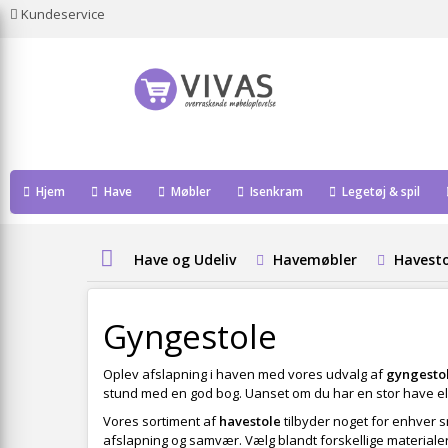
Kundeservice
Hjem
Have
Møbler
Isenkram
Legetøj & spil
Have og Udeliv
Havemøbler
Havesto
Gyngestole
Oplev afslapning i haven med vores udvalg af
gyngesto
stund med en god bog. Uanset om du har en stor have eller 
Vores sortiment af
havestole
tilbyder noget for enhver s
afslapning og samvær. Vælg blandt forskellige materialer o