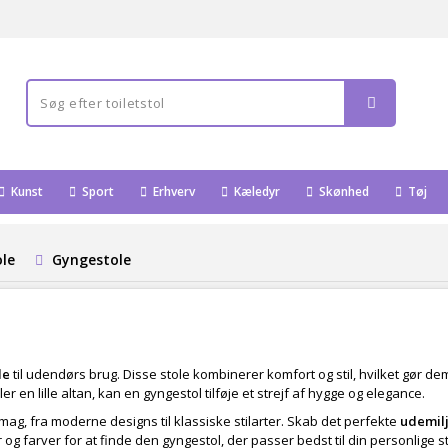
Kunst
Sport
Erhverv
Kæledyr
Skønhed
Tøj
le
Gyngestole
le
til udendørs brug. Disse stole kombinerer komfort og stil, hvilket gør dem
en lille altan, kan en gyngestol tilføje et strejf af hygge og elegance.
mag, fra moderne designs til klassiske stilarter. Skab det perfekte
udemil
g farver for at finde den gyngestol, der passer bedst til din personlige sti