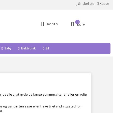
Ønskeliste
Kasse
0
Konto
Kurv
Baby
Elektronik
Bil
 ideelle til at nyde de lange sommeraftener eller en rolig
jø
og gør din terrasse eller have til et yndlingssted for
l.