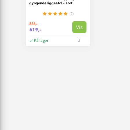
gyngende liggestol - sort
(1)
838,-
Vis
619,-
På lager