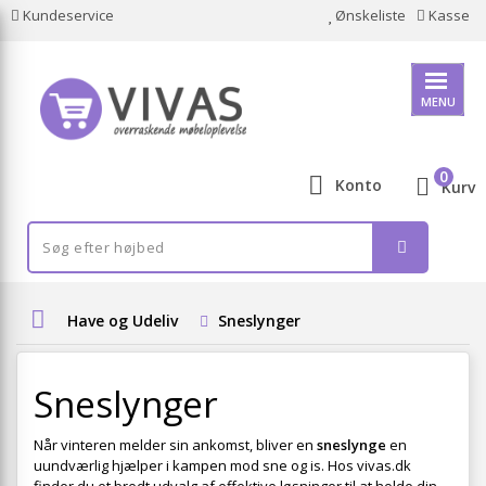
Kundeservice
Ønskeliste
Kasse
MENU
0
Konto
Kurv
Have og Udeliv
Sneslynger
Sneslynger
Når vinteren melder sin ankomst, bliver en
sneslynge
en
uundværlig hjælper i kampen mod sne og is. Hos vivas.dk