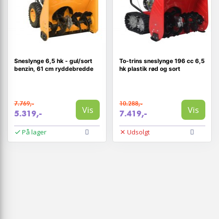
Sneslynge 6,5 hk - gul/sort
To-trins sneslynge 196 cc 6,5
benzin, 61 cm ryddebredde
hk plastik rød og sort
7.769,-
10.288,-
Vis
Vis
5.319,-
7.419,-
På lager
Udsolgt