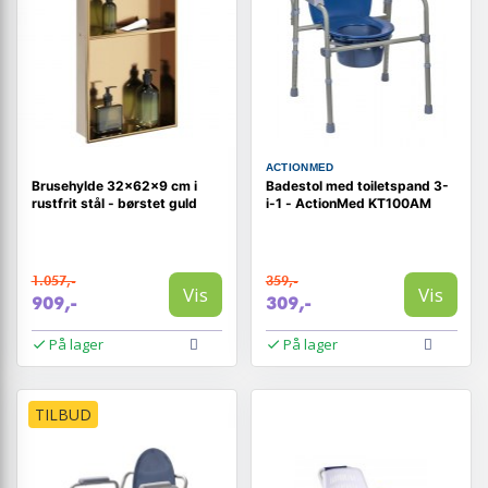
ACTIONMED
Brusehylde 32×62×9 cm i
Badestol med toiletspand 3-
rustfrit stål - børstet guld
i-1 - ActionMed KT100AM
1.057,-
359,-
Vis
Vis
909,-
309,-
På lager
På lager
TILBUD