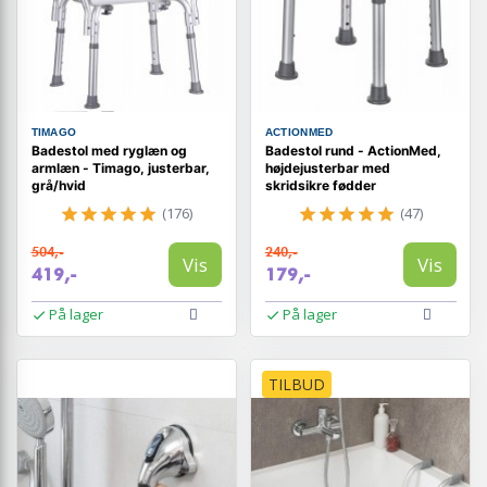
TIMAGO
ACTIONMED
Badestol med ryglæn og
Badestol rund - ActionMed,
armlæn - Timago, justerbar,
højdejusterbar med
grå/hvid
skridsikre fødder
(176)
(47)
504,-
240,-
Vis
Vis
419,-
179,-
På lager
På lager
TILBUD