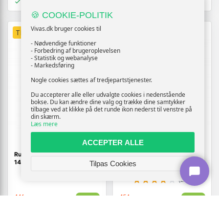
På lager
På lager
🍪 COOKIE-POLITIK
Vivas.dk bruger cookies til
TILBUD
TILBUD
- Nødvendige funktioner
- Forbedring af brugeroplevelsen
- Statistik og webanalyse
- Markedsføring
Nogle cookies sættes af tredjepartstjenester.
Du accepterer alle eller udvalgte cookies i nedenstående
bokse. Du kan ændre dine valg og trække dine samtykker
tilbage ved at klikke på det runde ikon nederst til venstre på
din skærm.
Læs mere
ACCEPTER ALLE
Rullegardin til badeværelse
Rullegardin til badeværelse
140×240 cm - cirkler, EVA
120×240 cm - cirkler, EVA
Tilpas Cookies
(202)
446,-
454,-
Vis
Vis
359,-
319,-