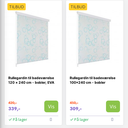
TILBUD
TILBUD
Rullegardin til badeværelse
Rullegardin til badeværelse
120 × 240 cm - bobler, EVA
100×240 cm - bobler
420,-
450,-
Vis
Vis
339,-
309,-
På lager
På lager