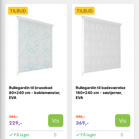
TILBUD
TILBUD
Rullegardin til brusebad
Rullegardin til badeværelse
80×240 cm - boblemønster,
160×240 cm - søstjerner,
EVA
EVA
366,-
446,-
Vis
Vis
229,-
369,-
På lager
På lager