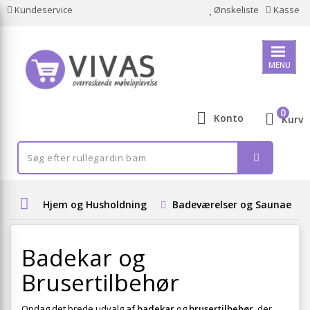
Kundeservice
Ønskeliste
Kasse
MENU
0
Konto
Kurv
Hjem og Husholdning
Badeværelser og Saunaer
Badekar og
Brusertilbehør
Opdag det brede udvalg af
badekar
og
brusertilbehør
, der