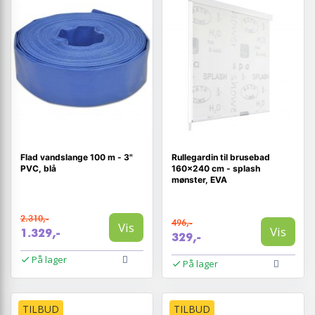
Flad vandslange 100 m - 3"
Rullegardin til brusebad
PVC, blå
160×240 cm - splash
mønster, EVA
2.310,-
496,-
Vis
Vis
1.329,-
329,-
På lager
På lager
TILBUD
TILBUD