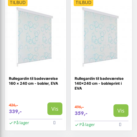
TILBUD
TILBUD
Rullegardin til badeværelse
Rullegardin til badeværelse
160 × 240 cm - bobler, EVA
140×240 cm - bobleprint i
EVA
426,-
496,-
Vis
Vis
339,-
359,-
På lager
På lager