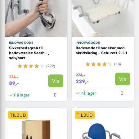
INNOVAGOODS
INNOVAGOODS
Sikkerhedsgreb til
Badesæde til badekar med
badeværelse Saath - ,
skridsikring - Seburett 2-i-1
sølv/sort
(14)
(222)
274,-
124,-
Vis
Vis
229,-
89,-
På lager
På lager
TILBUD
TILBUD