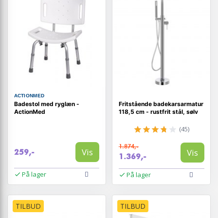
ACTIONMED
Badestol med ryglæn -
Fritstående badekarsarmatur
ActionMed
118,5 cm - rustfrit stål, sølv
(45)
1.874,-
Vis
Vis
259,-
1.369,-
På lager
På lager
TILBUD
TILBUD