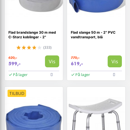
Flad brandslange 30 m med
Flad slange 50 m - 2" PVC
C-Storz koblinger - 2"
vandtransport, blå
(333)
620,-
770,-
Vis
Vis
599,-
619,-
På lager
På lager
TILBUD