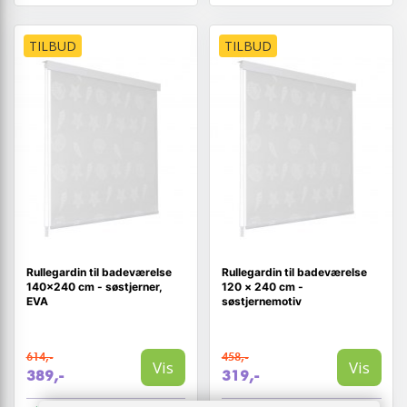
TILBUD
TILBUD
Rullegardin til badeværelse
Rullegardin til badeværelse
140×240 cm - søstjerner,
120 × 240 cm -
EVA
søstjernemotiv
614,-
458,-
Vis
Vis
389,-
319,-