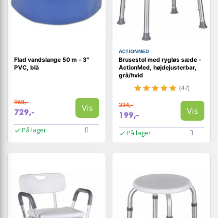
ACTIONMED
Flad vandslange 50 m - 3"
Brusestol med rygløs sæde -
PVC, blå
ActionMed, højdejusterbar,
grå/hvid
(47)
968,-
234,-
Vis
Vis
729,-
199,-
På lager
På lager