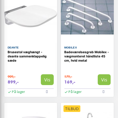
DEANTE
MOBILEX
Brusestol væghængt -
Badeværelsesgreb Mobilex -
deante sammenklappelig
vægmonteret håndliste 45
sæde
cm, hvid metal
909,-
179,-
Vis
Vis
899,-
169,-
På lager
På lager
TILBUD