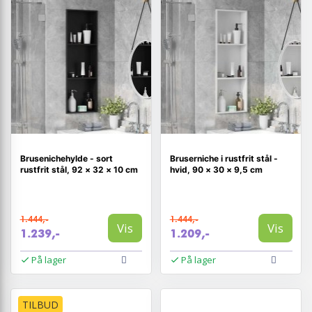
Brusenichehylde - sort
Bruserniche i rustfrit stål -
rustfrit stål, 92 × 32 × 10 cm
hvid, 90 × 30 × 9,5 cm
1.444,-
1.444,-
Vis
Vis
1.239,-
1.209,-
På lager
På lager
TILBUD