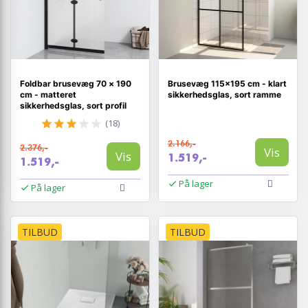
Foldbar brusevæg 70 × 190
Brusevæg 115×195 cm - klart
cm - matteret
sikkerhedsglas, sort ramme
sikkerhedsglas, sort profil
(18)
2.166,-
2.376,-
Vis
Vis
1.519,-
1.519,-
På lager
På lager
TILBUD
TILBUD