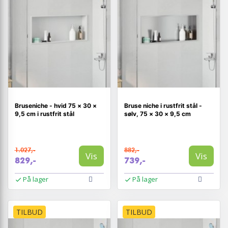
Bruseniche - hvid 75 × 30 ×
Bruse niche i rustfrit stål -
9,5 cm i rustfrit stål
sølv, 75 × 30 × 9,5 cm
1.027,-
882,-
Vis
Vis
829,-
739,-
På lager
På lager
TILBUD
TILBUD