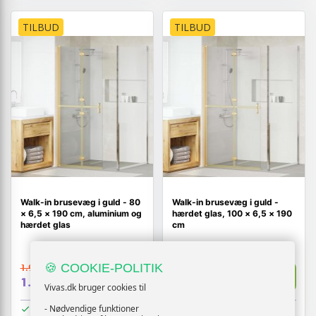
TILBUD
TILBUD
Walk-in brusevæg i guld - 80
Walk-in brusevæg i guld -
× 6,5 × 190 cm, aluminium og
hærdet glas, 100 × 6,5 × 190
hærdet glas
cm
🍪 COOKIE-POLITIK
1.950,-
2.065,-
Vis
Vis
1.619,-
1.719,-
Vivas.dk bruger cookies til
På lager
På lager
- Nødvendige funktioner