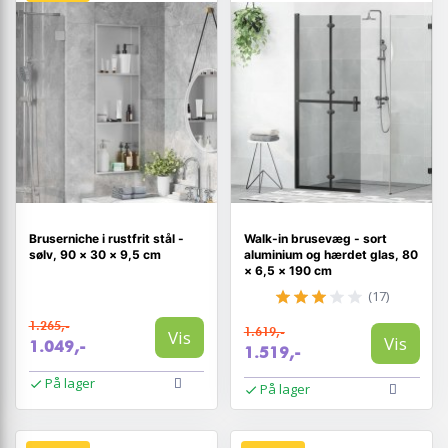
Bruserniche i rustfrit stål -
Walk-in brusevæg - sort
sølv, 90 × 30 × 9,5 cm
aluminium og hærdet glas, 80
× 6,5 × 190 cm
(17)
1.265,-
1.619,-
Vis
Vis
1.049,-
1.519,-
På lager
På lager