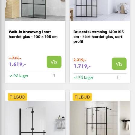
Walk-in brusevæg i sort
Bruseafskærmning 140×195
hærdet glas - 100 × 195 cm
cm - klart hærdet glas, sort
profil
1.719,-
2.319,-
Vis
Vis
1.619,-
1.719,-
På lager
På lager
TILBUD
TILBUD