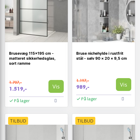
Brusevæg 115×195 cm -
Bruse nichehylde i rustfrit
matteret sikkerhedsglas,
stål - sølv 90 × 20 × 9,5 cm
sort ramme
1.197,-
1.707,-
Vis
Vis
989,-
1.519,-
På lager
På lager
TILBUD
TILBUD