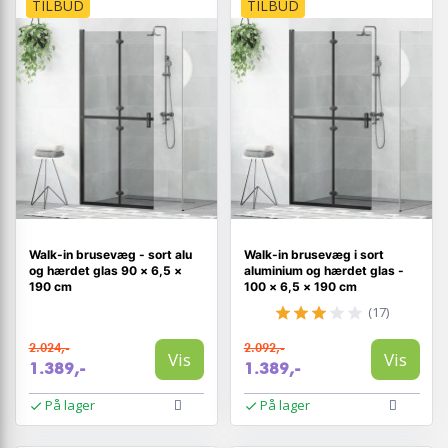
TILBUD
TILBUD
Walk-in brusevæg - sort alu
Walk-in brusevæg i sort
og hærdet glas 90 × 6,5 ×
aluminium og hærdet glas -
190 cm
100 × 6,5 × 190 cm
(17)
2.024,-
2.092,-
Vis
Vis
1.389,-
1.389,-
På lager
På lager