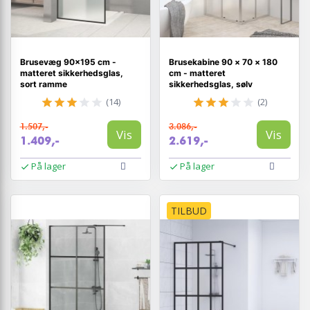
Brusevæg 90×195 cm -
Brusekabine 90 × 70 × 180
matteret sikkerhedsglas,
cm - matteret
sort ramme
sikkerhedsglas, sølv
(14)
(2)
1.507,-
3.086,-
Vis
Vis
1.409,-
2.619,-
På lager
På lager
TILBUD