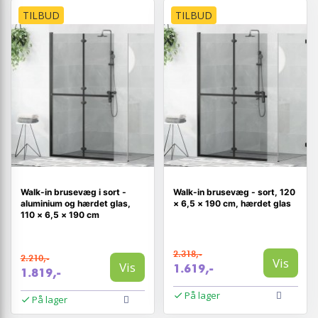
TILBUD
TILBUD
Walk-in brusevæg i sort -
Walk-in brusevæg - sort, 120
aluminium og hærdet glas,
× 6,5 × 190 cm, hærdet glas
110 × 6,5 × 190 cm
2.318,-
2.210,-
Vis
Vis
1.619,-
1.819,-
På lager
På lager