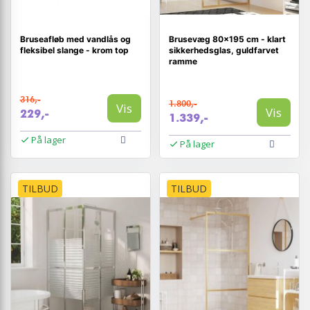
Bruseafløb med vandlås og
Brusevæg 80×195 cm - klart
fleksibel slange - krom top
sikkerhedsglas, guldfarvet
ramme
316,-
1.800,-
Vis
Vis
229,-
1.339,-
På lager
På lager
TILBUD
TILBUD