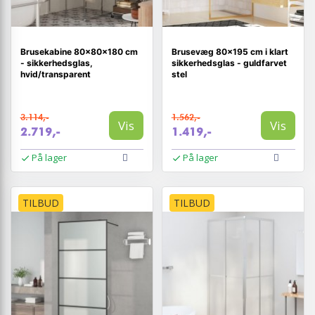
Brusekabine 80×80×180 cm
Brusevæg 80×195 cm i klart
- sikkerhedsglas,
sikkerhedsglas - guldfarvet
hvid/transparent
stel
3.114,-
1.562,-
Vis
Vis
2.719,-
1.419,-
På lager
På lager
TILBUD
TILBUD