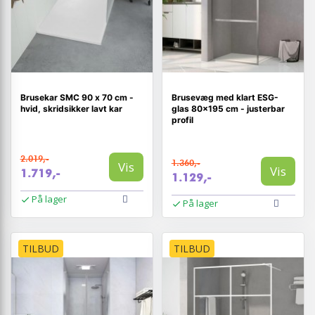
Brusekar SMC 90 x 70 cm -
Brusevæg med klart ESG-
hvid, skridsikker lavt kar
glas 80×195 cm - justerbar
profil
2.019,-
1.360,-
Vis
Vis
1.719,-
1.129,-
På lager
På lager
TILBUD
TILBUD