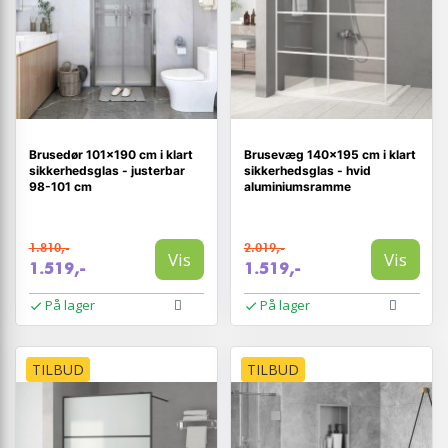
Brusedør 101×190 cm i klart
Brusevæg 140×195 cm i klart
sikkerhedsglas - justerbar
sikkerhedsglas - hvid
98-101 cm
aluminiumsramme
1.810,-
2.019,-
Vis
Vis
1.519,-
1.519,-
På lager
På lager
TILBUD
TILBUD