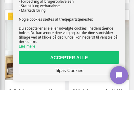
- Forbedring af brugeroplevelsen
- Statistik og webanalyse
- Markedsføring
TILBUD
TILBUD
Nogle cookies sættes af tredjepartstjenester.
Du accepterer alle eller udvalgte cookies i nedenstående
bokse. Du kan ændre dine valg og trække dine samtykker
tilbage ved at klikke på det runde ikon nederst til venstre på
din skærm.
Læs mere
ACCEPTER ALLE
Tilpas Cookies
Walk-in brusevæg - guld,
Walk-In brusevæg i guld 120
hærdet glas, 110 × 6,5 × 190
x 6,5 x 190 cm
cm
2.275,-
2.178,-
Vis
Vis
1.919,-
1.819,-