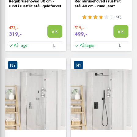
Regnbrusehoved 30 cm -
Regnbrusehoved i rustfrit
rund i rustfrit stål, guldfarvet
stål 40 cm - rund, sort
(1190)
472,-
519,-
Vis
Vis
319,-
499,-
På lager
På lager
NY
NY