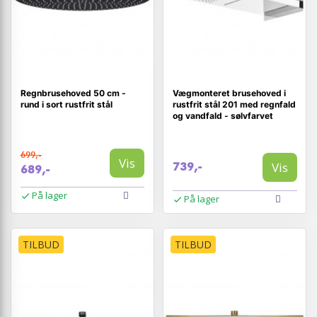
Regnbrusehoved 50 cm -
Vægmonteret brusehoved i
rund i sort rustfrit stål
rustfrit stål 201 med regnfald
og vandfald - sølvfarvet
699,-
Vis
Vis
739,-
689,-
På lager
På lager
TILBUD
TILBUD