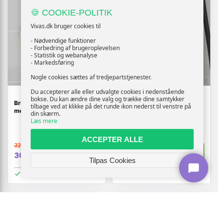
🍪 COOKIE-POLITIK
Vivas.dk bruger cookies til
- Nødvendige funktioner
- Forbedring af brugeroplevelsen
- Statistik og webanalyse
- Markedsføring
Nogle cookies sættes af tredjepartstjenester.
Du accepterer alle eller udvalgte cookies i nedenstående
bokse. Du kan ændre dine valg og trække dine samtykker
Bruserblander i krom G 1/2 -
Bruserblander i messing -
tilbage ved at klikke på det runde ikon nederst til venstre på
messing, vægmonteret
sort G 1/2" vægmonteret
din skærm.
Læs mere
ACCEPTER ALLE
329,-
459,-
Vis
Vis
309,-
449,-
Tilpas Cookies
På lager
På lager