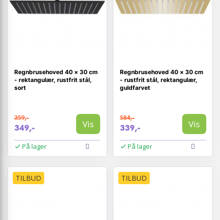
Regnbrusehoved 40 × 30 cm
Regnbrusehoved 40 × 30 cm
- rektangulær, rustfrit stål,
- rustfrit stål, rektangulær,
sort
guldfarvet
359,-
584,-
Vis
Vis
349,-
339,-
På lager
På lager
TILBUD
TILBUD