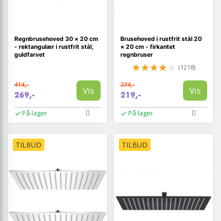
Regnbrusehoved 30 × 20 cm
Brusehoved i rustfrit stål 20
- rektangulær i rustfrit stål,
× 20 cm - firkantet
guldfarvet
regnbruser
(1218)
414,-
374,-
Vis
Vis
269,-
219,-
På lager
På lager
TILBUD
TILBUD