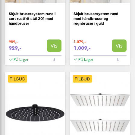
Skjult brusersystem rund i
Skjult brusersystem rund
sort rustfrit stål 201 med
med håndbruser og
håndbruser
regnbruser i guld
989,-
1.079,-
Vis
Vis
929,-
1.009,-
På lager
På lager
TILBUD
TILBUD