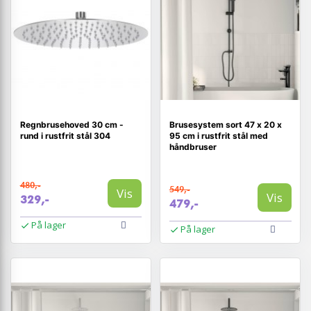
Regnbrusehoved 30 cm -
Brusesystem sort 47 x 20 x
rund i rustfrit stål 304
95 cm i rustfrit stål med
håndbruser
480,-
549,-
Vis
Vis
329,-
479,-
På lager
På lager