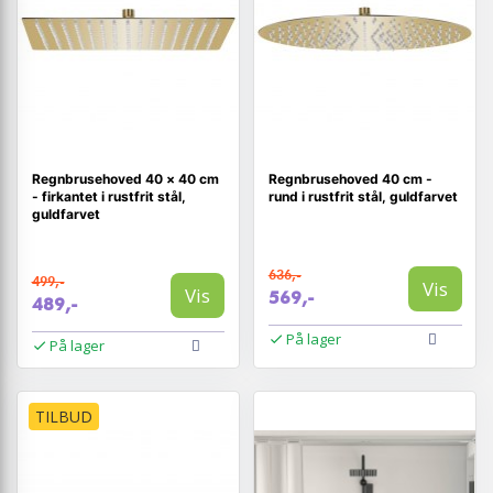
Regnbrusehoved 40 × 40 cm
Regnbrusehoved 40 cm -
- firkantet i rustfrit stål,
rund i rustfrit stål, guldfarvet
guldfarvet
636,-
499,-
Vis
Vis
569,-
489,-
På lager
På lager
TILBUD