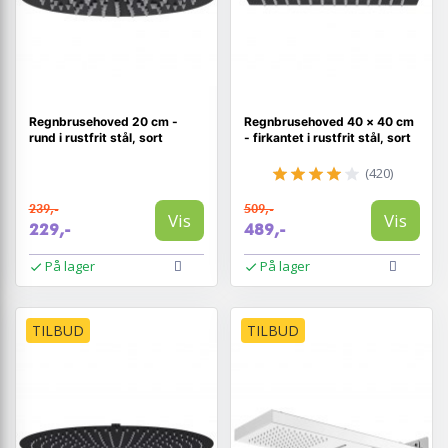
Regnbrusehoved 20 cm -
Regnbrusehoved 40 × 40 cm
rund i rustfrit stål, sort
- firkantet i rustfrit stål, sort
(420)
239,-
509,-
Vis
Vis
229,-
489,-
På lager
På lager
TILBUD
TILBUD