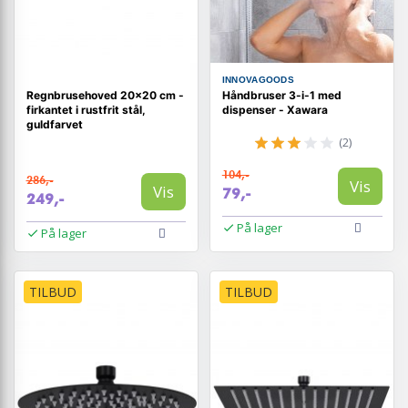
INNOVAGOODS
Regnbrusehoved 20×20 cm -
Håndbruser 3-i-1 med
firkantet i rustfrit stål,
dispenser - Xawara
guldfarvet
(2)
104,-
286,-
Vis
Vis
79,-
249,-
På lager
På lager
TILBUD
TILBUD