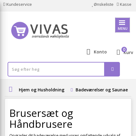
Kundeservice
Ønskeliste
Kasse
MENU
0
Konto
Kurv
Hjem og Husholdning
Badeværelser og Saunaer
Brusersæt og
Håndbrusere
Opgrader dit badeværelse med vores omfattende udvalg af