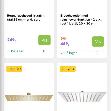
Regnbrusehoved i rustfrit
Brusehoveder med
stål 25 cm - rund, sort
rainshower-funktion - 2 stk.,
rustfrit stål, 20 × 30 cm
690,-
Vis
249,-
Vis
469,-
På lager
På lager
TILBUD
TILBUD