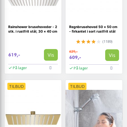
Rainshower brusehoveder - 2
Regnbrusehoved 50 × 50 cm
stk. i rustfrit stål, 30 × 40 cm
- firkantet i sort rustfrit stål
(1189)
629,-
Vis
Vis
619,-
609,-
På lager
På lager
TILBUD
TILBUD