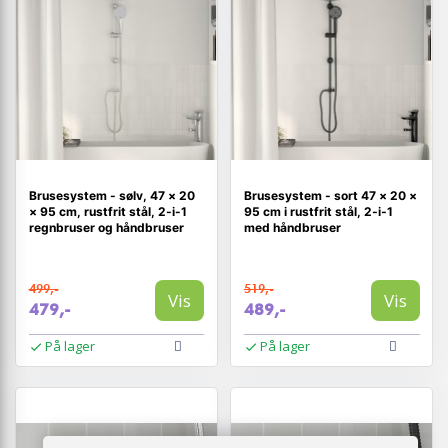
Brusesystem - sølv, 47 × 20
Brusesystem - sort 47 × 20 ×
× 95 cm, rustfrit stål, 2-i-1
95 cm i rustfrit stål, 2‑i‑1
regnbruser og håndbruser
med håndbruser
499,-
519,-
Vis
Vis
479,-
489,-
På lager
På lager