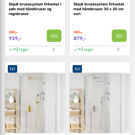
Skjult brusesystem firkantet i
Skjult brusesystem firkantet
sølv med håndbruser og
med håndbruser 30 x 30 cm
regnbruser
sort
989,-
989,-
Vis
Vis
929,-
879,-
På lager
På lager
NY
NY