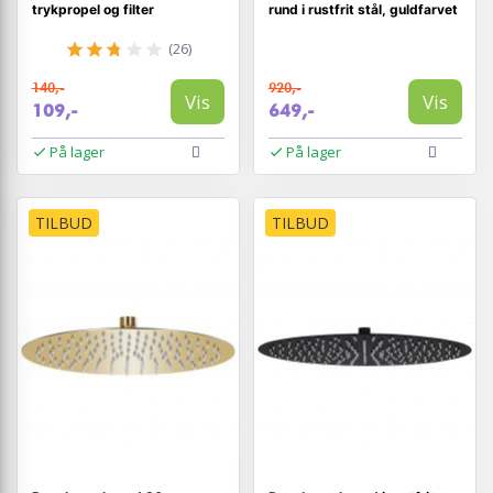
trykpropel og filter
rund i rustfrit stål, guldfarvet
(26)
140,-
920,-
Vis
Vis
109,-
649,-
På lager
På lager
TILBUD
TILBUD