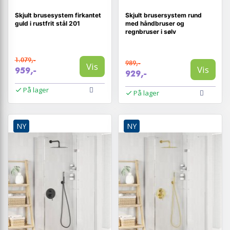
Skjult brusesystem firkantet
Skjult brusersystem rund
guld i rustfrit stål 201
med håndbruser og
regnbruser i sølv
1.079,-
989,-
Vis
Vis
959,-
929,-
På lager
På lager
NY
NY