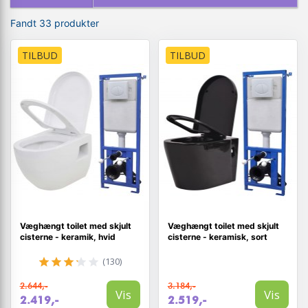
Fandt 33 produkter
TILBUD
TILBUD
Væghængt toilet med skjult
Væghængt toilet med skjult
cisterne - keramik, hvid
cisterne - keramisk, sort
(130)
2.644,-
3.184,-
Vis
Vis
2.419,-
2.519,-