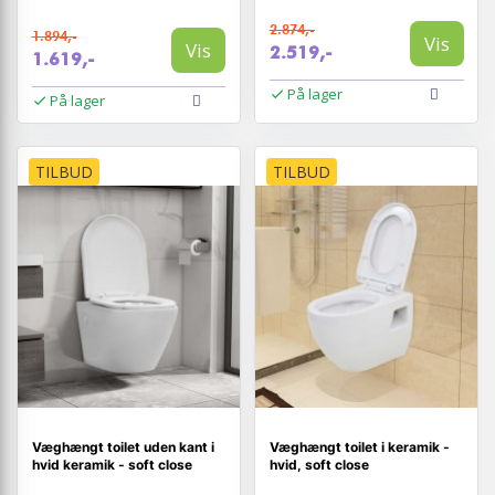
2.874,-
1.894,-
Vis
Vis
2.519,-
1.619,-
På lager
På lager
TILBUD
TILBUD
Væghængt toilet uden kant i
Væghængt toilet i keramik -
hvid keramik - soft close
hvid, soft close