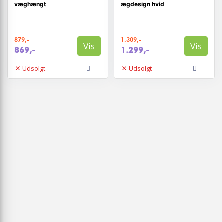
væghængt
ægdesign hvid
879,-
1.309,-
Vis
Vis
869,-
1.299,-
Udsolgt
Udsolgt