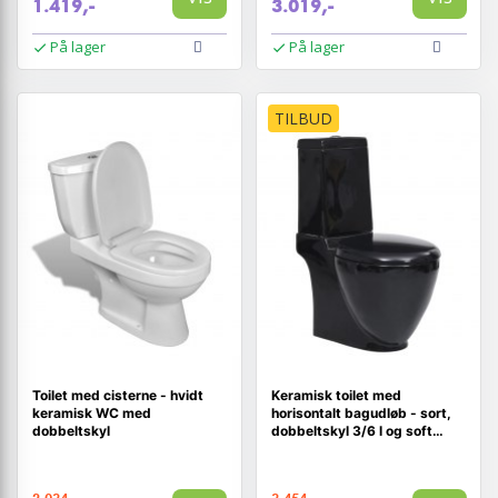
1.419,-
3.019,-
På lager
På lager
TILBUD
Toilet med cisterne - hvidt
Keramisk toilet med
keramisk WC med
horisontalt bagudløb - sort,
dobbeltskyl
dobbeltskyl 3/6 l og soft
close-sæde