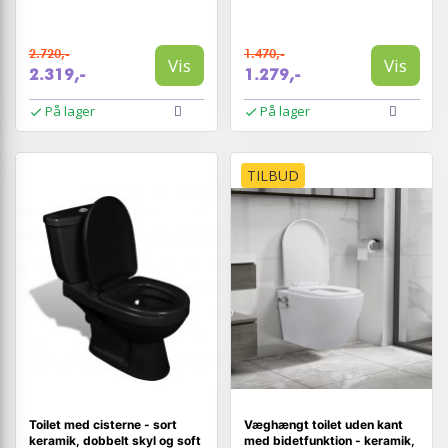
2.720,-
1.470,-
Vis
Vis
2.319,-
1.279,-
På lager
På lager
TILBUD
Toilet med cisterne - sort
Væghængt toilet uden kant
keramik, dobbelt skyl og soft
med bidetfunktion - keramik,