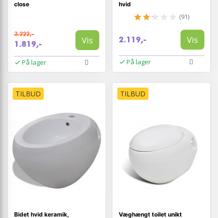
close
hvid
(91)
3.222,-
Vis
Vis
2.119,-
1.819,-
På lager
På lager
TILBUD
TILBUD
Bidet hvid keramik,
Væghængt toilet unikt