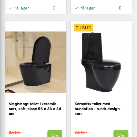
På lager
På lager
TILBUD
Væghængt toilet i keramik -
Keramisk toilet med
sort, soft-close 56 × 36 × 34
bundafløb - rundt design,
cm
sort
2.019,-
3.519,-
Vis
Vis