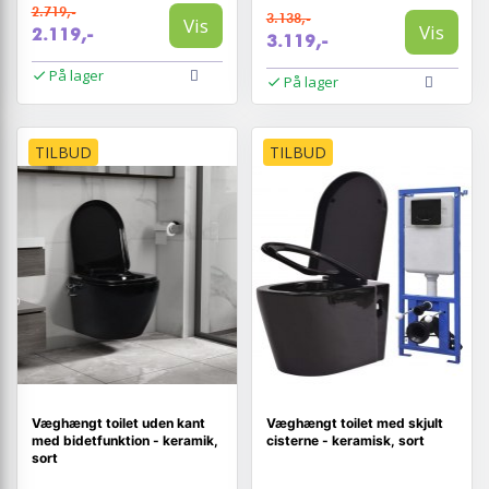
2.719,-
3.138,-
Vis
Vis
2.119,-
3.119,-
På lager
På lager
TILBUD
TILBUD
Væghængt toilet uden kant
Væghængt toilet med skjult
med bidetfunktion - keramik,
cisterne - keramisk, sort
sort