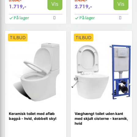
2.034,-
3.454,-
Vis
Vis
1.719,-
2.719,-
På lager
På lager
TILBUD
TILBUD
Keramisk toilet med afløb
Væghængt toilet uden kant
bagpå - hvid, dobbelt skyl
med skjult cisterne - keramik,
hvid