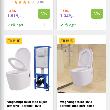
(110)
1.688,-
1.546,-
Vis
Vis
1.519,-
1.349,-
På lager
På lager
TILBUD
TILBUD
Væghængt toilet med skjult
Væghængt toilet i hvid
cisterne - keramik, hvid
keramik med soft-close