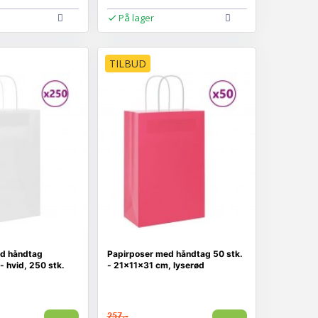
På lager
TILBUD
ed håndtag
Papirposer med håndtag 50 stk.
 hvid, 250 stk.
- 21×11×31 cm, lyserød
257,-