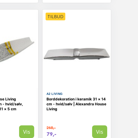
TILBUD
A2 LIVING
se Living
Borddekoration i keramik 31 × 14
 - hvid/sølv,
cm - hvid/sølv | Alexandra House
11 × 5 cm
Living
268,-
Vis
Vis
79,-