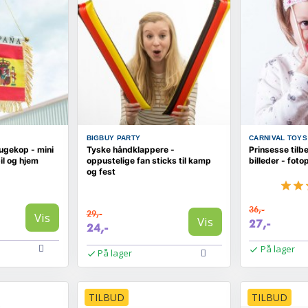
BIGBUY PARTY
CARNIVAL TOYS
ugekop - mini
Tyske håndklappere -
Prinsesse tilbe
il og hjem
oppustelige fan sticks til kamp
billeder - foto
og fest
36,-
29,-
Vis
Vis
27,-
24,-
På lager
På lager
TILBUD
TILBUD