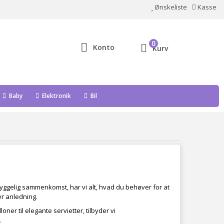
Ønskeliste
Kasse
0
Konto
Kurv
Baby
Elektronik
Bil
hyggelig sammenkomst, har vi alt, hvad du behøver for at
er anledning.
oner til elegante servietter, tilbyder vi
.