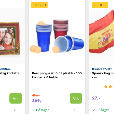
TILBUD
TILBUD
ATIONAL
BIGBUY PARTY
stlig konfetti
Beer pong-sæt 0,5 l plastik - 100
Spansk flag m
kopper + 6 bolde
cm
450,-
Vis
Vis
27,-
369,-
På lager
På lager