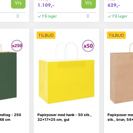
Vis
Vis
1.109,-
629,-
På lager
På lager
TILBUD
TILBUD
ndtag - 250
Papirposer med hank - 50 stk.,
Papirposer me
×48 cm
32×17×25 cm, gul
stk., brun, 5