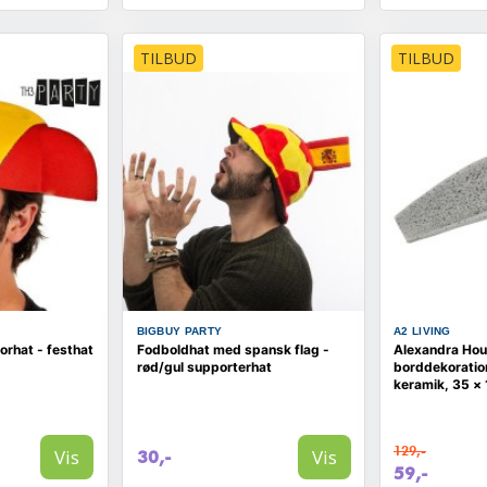
TILBUD
TILBUD
BIGBUY PARTY
A2 LIVING
rhat - festhat
Fodboldhat med spansk flag -
Alexandra Hou
rød/gul supporterhat
borddekoration
keramik, 35 × 
129,-
Vis
Vis
30,-
59,-