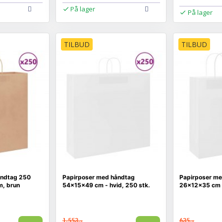
På lager
På lager
TILBUD
TILBUD
åndtag 250
Papirposer med håndtag
Papirposer m
m, brun
54×15×49 cm - hvid, 250 stk.
26×12×35 cm -
1.553,-
635,-