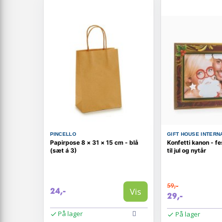
PINCELLO
GIFT HOUSE INTERN
Papirpose 8 × 31 × 15 cm - blå
Konfetti kanon - fe
(sæt á 3)
til jul og nytår
59,-
Vis
24,-
29,-
På lager
På lager