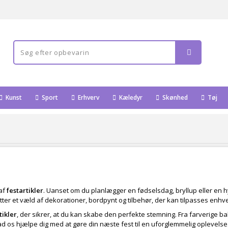
Kunst
Sport
Erhverv
Kæledyr
Skønhed
Tøj
af
festartikler
. Uanset om du planlægger en fødselsdag, bryllup eller en 
ter et væld af dekorationer, bordpynt og tilbehør, der kan tilpasses enhv
tikler
, der sikrer, at du kan skabe den perfekte stemning. Fra farverige ball
d os hjælpe dig med at gøre din næste fest til en uforglemmelig oplevelse