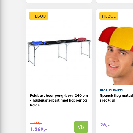
TILBUD
TILBUD
BIGBUY PARTY
Foldbart beer pong-bord 240 cm
Spansk flag matado
- højdejusterbart med kopper og
i rød/gul
bolde
1.344,-
26,-
Vis
1.269,-