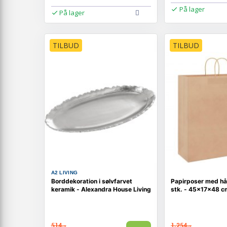
På lager
På lager
TILBUD
TILBUD
A2 LIVING
Borddekoration i sølvfarvet
Papirposer med h
keramik - Alexandra House Living
stk. - 45×17×48 c
514,-
1.254,-