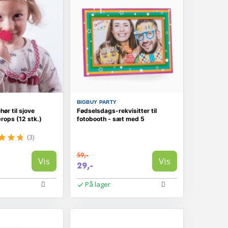
BIGBUY PARTY
hør til sjove
Fødselsdags-rekvisitter til
props (12 stk.)
fotobooth - sæt med 5
(3)
59,-
Vis
Vis
29,-
På lager