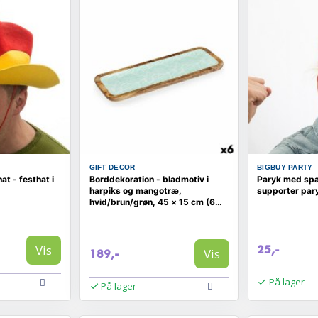
GIFT DECOR
BIGBUY PARTY
t - festhat i
Borddekoration - bladmotiv i
Paryk med span
harpiks og mangotræ,
supporter par
hvid/brun/grøn, 45 × 15 cm (6
stk.)
Vis
25,-
Vis
189,-
På lager
På lager