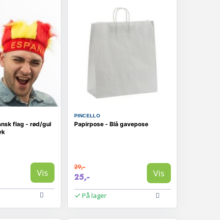
PINCELLO
sk flag - rød/gul
Papirpose - Blå gavepose
yk
29,-
Vis
Vis
25,-
På lager