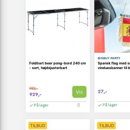
BIGBUY PARTY
Foldbart beer pong-bord 240 cm
Spansk flag med s
- sort, højdejusterbart
vinduesbanner til b
982,-
Vis
27,-
929,-
På lager
På lager
TILBUD
TILBUD