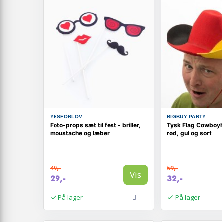
YESFORLOV
BIGBUY PARTY
Foto-props sæt til fest - briller,
Tysk Flag Cowboyha
moustache og læber
rød, gul og sort
49,-
59,-
Vis
29,-
32,-
På lager
På lager