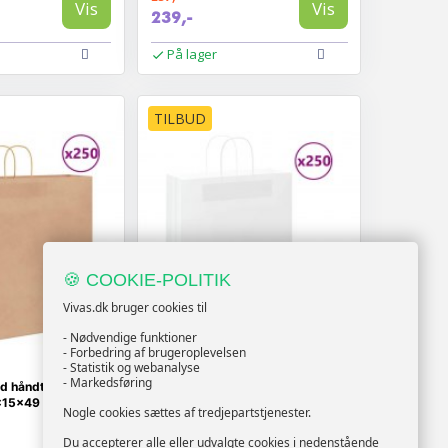
Vis
Vis
239,-
På lager
TILBUD
🍪 COOKIE-POLITIK
Vivas.dk bruger cookies til
- Nødvendige funktioner
- Forbedring af brugeroplevelsen
- Statistik og webanalyse
- Markedsføring
d håndtag - 250
Papirposer med håndtag
4×15×49 cm
32×12×42 cm - 250 stk., hvid
Nogle cookies sættes af tredjepartstjenester.
Du accepterer alle eller udvalgte cookies i nedenstående