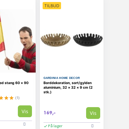
TILBUD
GARDINIA HOME DECOR
ed stang 60 × 90
Borddekoration, sort/gylden
aluminium, 32 × 32 × 9 cm (2
stk.)
(1)
Vis
Vis
169,-
På lager