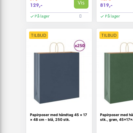
Vis
129,-
819,-
På lager
På lager
TILBUD
TILBUD
Papirposer med håndtag 45 × 17
Papirposer med hå
× 48 cm - blå, 250 stk.
stk., grøn, 45×17