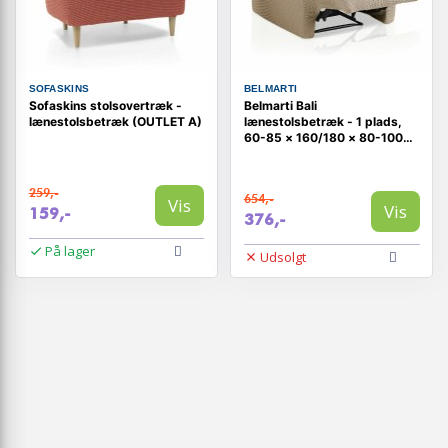
SOFASKINS
BELMARTI
Sofaskins stolsovertræk -
Belmarti Bali
lænestolsbetræk (OUTLET A)
lænestolsbetræk - 1 plads,
60-85 × 160/180 × 80-100
cm
259,-
654,-
Vis
Vis
159,-
376,-
På lager
Udsolgt