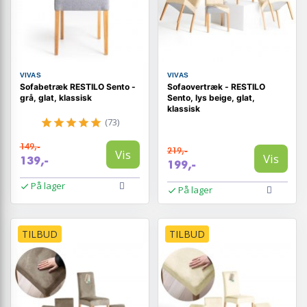
VIVAS
VIVAS
Sofabetræk RESTILO Sento -
Sofaovertræk - RESTILO
grå, glat, klassisk
Sento, lys beige, glat,
klassisk
(73)
149,-
219,-
Vis
Vis
139,-
199,-
På lager
På lager
TILBUD
TILBUD