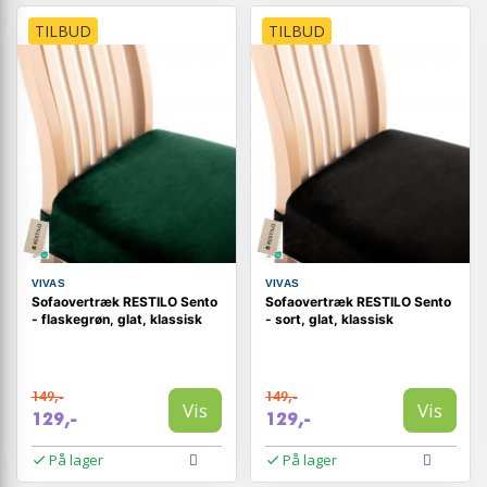
TILBUD
TILBUD
VIVAS
VIVAS
Sofaovertræk RESTILO Sento
Sofaovertræk RESTILO Sento
- flaskegrøn, glat, klassisk
- sort, glat, klassisk
149,-
149,-
Vis
Vis
129,-
129,-
På lager
På lager