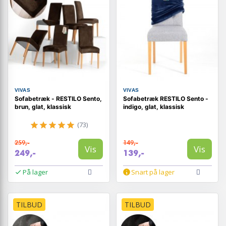
VIVAS
VIVAS
Sofabetræk - RESTILO Sento,
Sofabetræk RESTILO Sento -
brun, glat, klassisk
indigo, glat, klassisk
(73)
259,-
149,-
Vis
Vis
249,-
139,-
På lager
Snart på lager
TILBUD
TILBUD