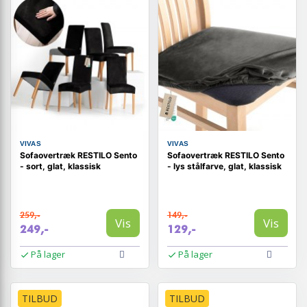
VIVAS
VIVAS
Sofaovertræk RESTILO Sento
Sofaovertræk RESTILO Sento
- sort, glat, klassisk
- lys stålfarve, glat, klassisk
259,-
149,-
Vis
Vis
249,-
129,-
På lager
På lager
TILBUD
TILBUD