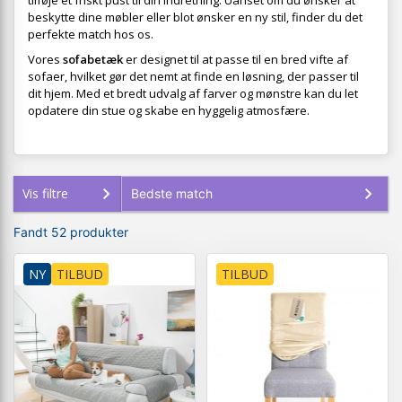
tilføje et friskt pust til din indretning. Uanset om du ønsker at
beskytte dine møbler eller blot ønsker en ny stil, finder du det
perfekte match hos os.
Vores
sofabetæk
er designet til at passe til en bred vifte af
sofaer, hvilket gør det nemt at finde en løsning, der passer til
dit hjem. Med et bredt udvalg af farver og mønstre kan du let
opdatere din stue og skabe en hyggelig atmosfære.
Vis filtre
Fandt 52 produkter
NY
TILBUD
TILBUD