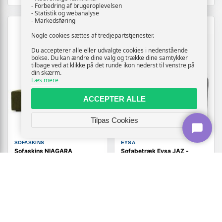
- Forbedring af brugeroplevelsen
- Statistik og webanalyse
- Markedsføring
TILBUD
Nogle cookies sættes af tredjepartstjenester.
Du accepterer alle eller udvalgte cookies i nedenstående
bokse. Du kan ændre dine valg og trække dine samtykker
tilbage ved at klikke på det runde ikon nederst til venstre på
din skærm.
Læs mere
ACCEPTER ALLE
Tilpas Cookies
SOFASKINS
EYSA
Sofaskins NIAGARA
Sofabetræk Eysa JAZ -
sofabetræk - grøn, elastisk
elastisk beskyttelse til sofa
og vaskbart (OUTLET C)
(OUTLET B)
259,-
682,-
Vis
Vis
159,-
329,-