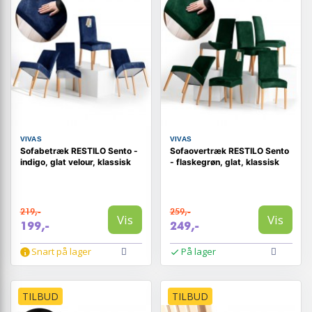
VIVAS
VIVAS
Sofabetræk RESTILO Sento -
Sofaovertræk RESTILO Sento
indigo, glat velour, klassisk
- flaskegrøn, glat, klassisk
219,-
259,-
Vis
Vis
199,-
249,-
Snart på lager
På lager
TILBUD
TILBUD