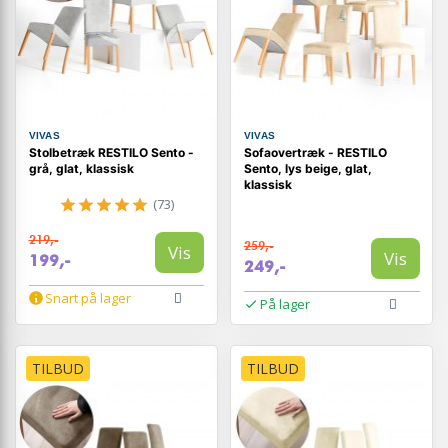
VIVAS
VIVAS
Stolbetræk RESTILO Sento -
Sofaovertræk - RESTILO
grå, glat, klassisk
Sento, lys beige, glat,
klassisk
(73)
219,-
259,-
Vis
Vis
199,-
249,-
Snart på lager
På lager
TILBUD
TILBUD