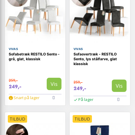
VIVAS
VIVAS
Sofabetræk RESTILO Sento -
Sofaovertræk - RESTILO
grå, glat, klassisk
Sento, lys stålfarve, glat
klassisk
259,-
259,-
Vis
Vis
249,-
249,-
Snart på lager
På lager
TILBUD
TILBUD