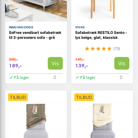
INNOVAGOODS
VIVAS
SoFree vendbart sofabetræk
Sofabetræk RESTILO Sento -
til 3-personers sofa - grå
lys beige, glat, klassisk
(73)
200,-
149,-
Vis
Vis
189,-
139,-
På lager
På lager
TILBUD
TILBUD