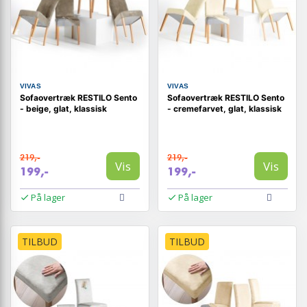
VIVAS
VIVAS
Sofaovertræk RESTILO Sento
Sofaovertræk RESTILO Sento
- beige, glat, klassisk
- cremefarvet, glat, klassisk
219,-
219,-
Vis
Vis
199,-
199,-
På lager
På lager
TILBUD
TILBUD