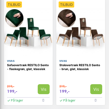
TILBUD
TILBUD
VIVAS
VIVAS
Sofaovertræk RESTILO Sento
Stolovertræk RESTILO Sento
- flaskegrøn, glat, klassisk
- brun, glat, klassisk
219,-
219,-
Vis
Vis
199,-
199,-
På lager
På lager