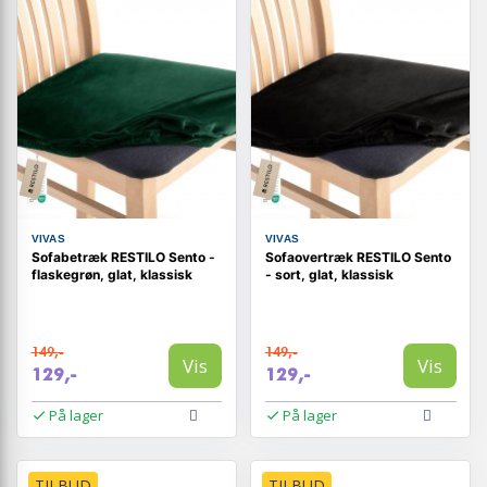
VIVAS
VIVAS
Sofabetræk RESTILO Sento -
Sofaovertræk RESTILO Sento
flaskegrøn, glat, klassisk
- sort, glat, klassisk
149,-
149,-
Vis
Vis
129,-
129,-
På lager
På lager
TILBUD
TILBUD