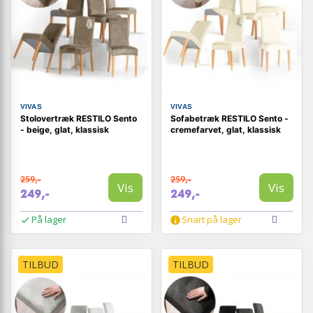
VIVAS
VIVAS
Stolovertræk RESTILO Sento
Sofabetræk RESTILO Sento -
- beige, glat, klassisk
cremefarvet, glat, klassisk
259,-
259,-
Vis
Vis
249,-
249,-
På lager
Snart på lager
TILBUD
TILBUD