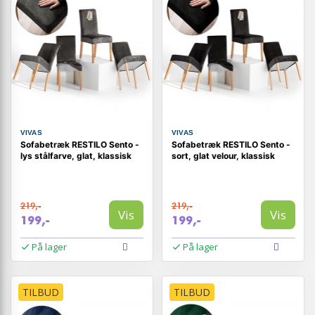
VIVAS
VIVAS
Sofabetræk RESTILO Sento -
Sofabetræk RESTILO Sento -
lys stålfarve, glat, klassisk
sort, glat velour, klassisk
219,-
219,-
Vis
Vis
199,-
199,-
På lager
På lager
TILBUD
TILBUD