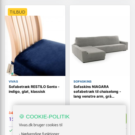
TILBUD
VIVAS
SOFASKINS
Sofabetræk RESTILO Sento -
Sofaskins NIAGARA
indigo, glat, klassisk
sofabetræk til chaiselong -
lang venstre arm, grå
(OUTLET B)
149,-
699,-
Vis
🍪 COOKIE-POLITIK
Vis
129,-
359,-
Vivas.dk bruger cookies til
På lager
På lager
- Nødvendige funktioner