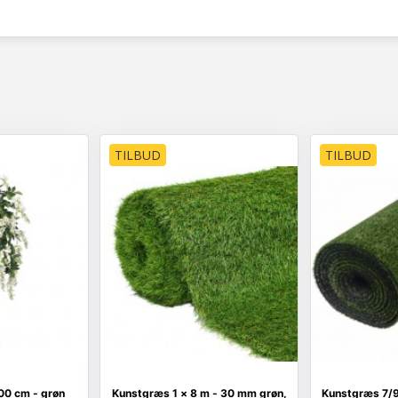
TILBUD
TILBUD
00 cm - grøn
Kunstgræs 1 × 8 m - 30 mm grøn,
Kunstgræs 7/9