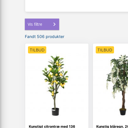
Vis filtre
Fandt 506 produkter
TILBUD
TILBUD
Kunstigt citrontræ med 136
Kunstig blåregn, 2