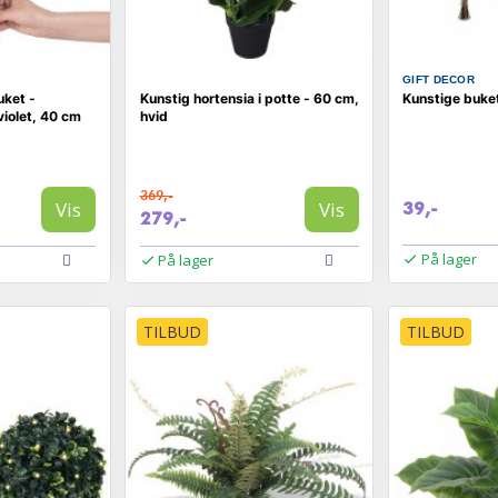
GIFT DECOR
uket -
Kunstig hortensia i potte - 60 cm,
Kunstige buket
iolet, 40 cm
hvid
369,-
Vis
Vis
39,-
279,-
På lager
På lager
TILBUD
TILBUD