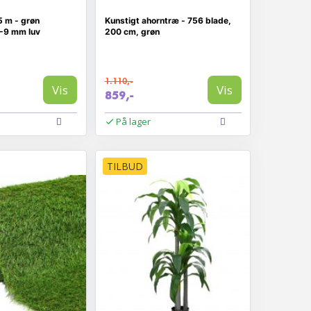
 m - grøn
Kunstigt ahorntræ - 756 blade,
-9 mm luv
200 cm, grøn
1.110,-
Vis
Vis
859,-
På lager
TILBUD