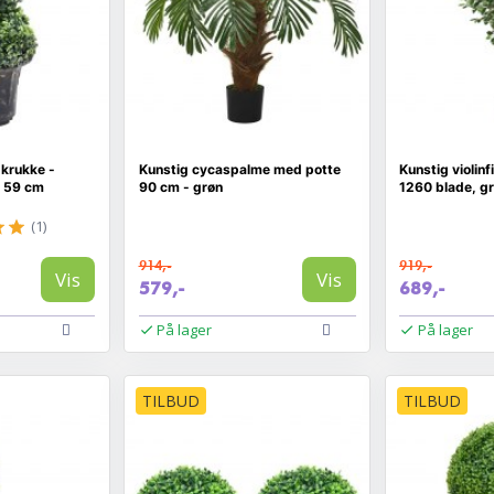
 krukke -
Kunstig cycaspalme med potte
Kunstig violin
, 59 cm
90 cm - grøn
1260 blade, g
(1)
914,-
919,-
Vis
Vis
579,-
689,-
På lager
På lager
TILBUD
TILBUD