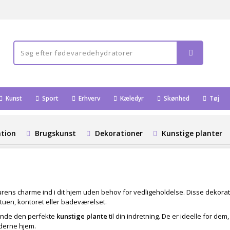
Kunst
Sport
Erhverv
Kæledyr
Skønhed
Tøj
ation
Brugskunst
Dekorationer
Kunstige planter
turens charme ind i dit hjem uden behov for vedligeholdelse. Disse dekorati
tuen, kontoret eller badeværelset.
finde den perfekte
kunstige plante
til din indretning. De er ideelle for de
oderne hjem.