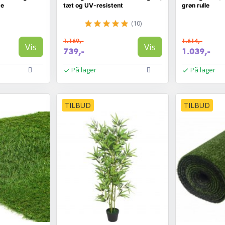
de
tæt og UV-resistent
grøn rulle
(10)
1.169,-
1.614,-
Vis
Vis
739,-
1.039,-
På lager
På lager
TILBUD
TILBUD