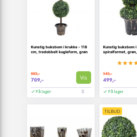
Kunstig buksbom i krukke - 118
Kunstig buksbom i
cm, tredobbelt kugleform, grøn
spiralformet, grøn
882,-
542,-
Vis
709,-
499,-
På lager
På lager
TILBUD