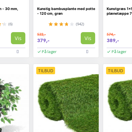
m - 30 mm,
Kunstig bambusplante med potte
Kunstgræs 1×5
- 120 cm, grøn
plænetæppe 7
(6)
(942)
532,-
574,-
Vis
Vis
379,-
389,-
På lager
På lager
TILBUD
TILBUD