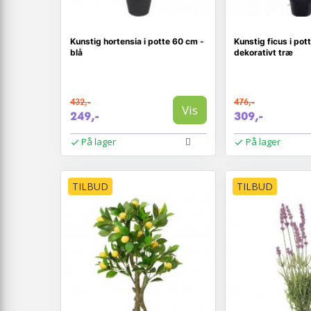
Kunstig hortensia i potte 60 cm -
Kunstig ficus i pot
blå
dekorativt træ
432,-
476,-
Vis
249,-
309,-
På lager
På lager
TILBUD
TILBUD