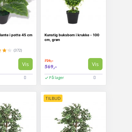
lante i potte 45 cm
Kunstig buksbom i krukke - 100
cm, grøn
(372)
726,-
Vis
Vis
569,-
På lager
TILBUD