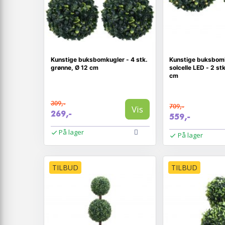
Kunstige buksbomkugler - 4 stk.
Kunstige buksbom
grønne, Ø 12 cm
solcelle LED - 2 st
cm
309,-
709,-
Vis
269,-
559,-
På lager
På lager
TILBUD
TILBUD