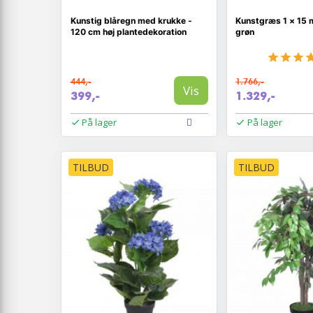
Kunstig blåregn med krukke -
Kunstgræs 1 × 15 
120 cm høj plantedekoration
grøn
444,-
1.766,-
Vis
399,-
1.329,-
På lager
På lager
TILBUD
TILBUD