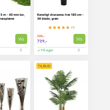
 5 m - 40 mm luv,
Kunstigt dracaena-træ 180 cm -
græsplæne
36 blade, grøn
(1)
739,-
Vis
Vis
729,-
På lager
TILBUD