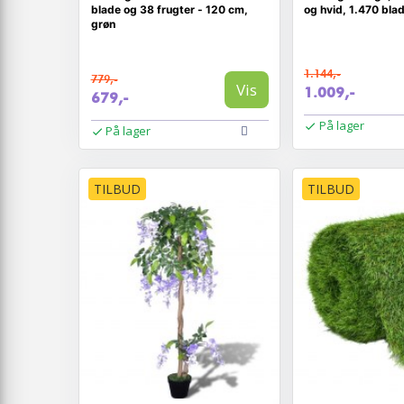
blade og 38 frugter - 120 cm,
og hvid, 1.470 bla
grøn
1.144,-
779,-
Vis
1.009,-
679,-
På lager
På lager
TILBUD
TILBUD