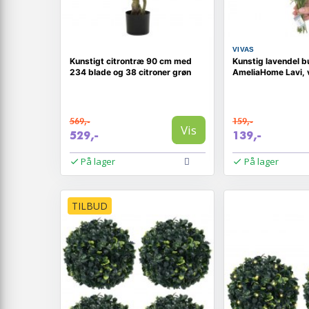
VIVAS
Kunstigt citrontræ 90 cm med
Kunstig lavendel b
234 blade og 38 citroner grøn
AmeliaHome Lavi, v
569,-
159,-
Vis
529,-
139,-
På lager
På lager
TILBUD