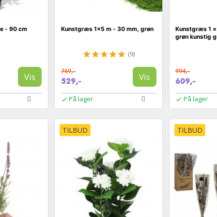
te - 90 cm
Kunstgræs 1×5 m - 30 mm, grøn
Kunstgræs 1 ×
grøn kunstig 
(9)
769,-
994,-
Vis
Vis
529,-
609,-
På lager
På lager
TILBUD
TILBUD