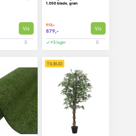
1.050 blade, grøn
912,-
Vis
Vis
879,-
På lager
TILBUD