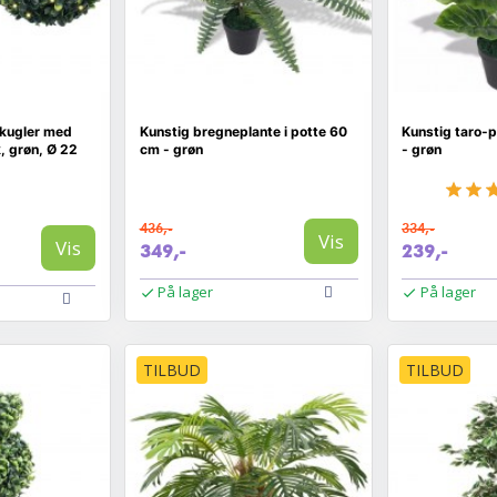
kugler med
Kunstig bregneplante i potte 60
Kunstig taro-p
k, grøn, Ø 22
cm - grøn
- grøn
436,-
334,-
Vis
Vis
349,-
239,-
På lager
På lager
TILBUD
TILBUD