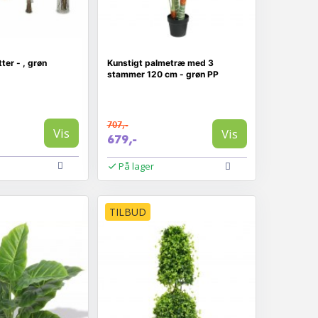
ter - , grøn
Kunstigt palmetræ med 3
stammer 120 cm - grøn PP
707,-
Vis
Vis
679,-
På lager
TILBUD