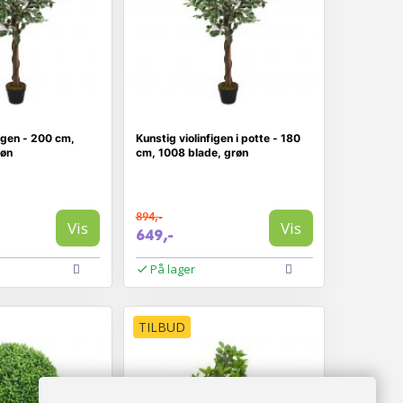
figen - 200 cm,
Kunstig violinfigen i potte - 180
røn
cm, 1008 blade, grøn
894,-
Vis
Vis
649,-
På lager
TILBUD