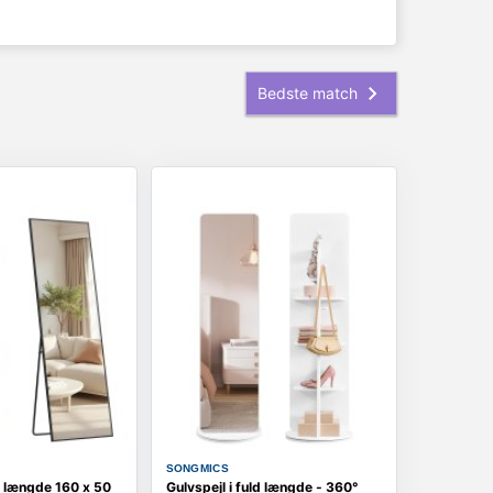
SONGMICS
ld længde 160 x 50
Gulvspejl i fuld længde - 360°