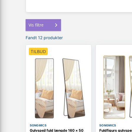
Vis filtre
Fandt 12 produkter
TILBUD
SONGMICS
SONGMICS
Gulvspejl fuld længde 160 × 50
Fuldfigurs gulvspe