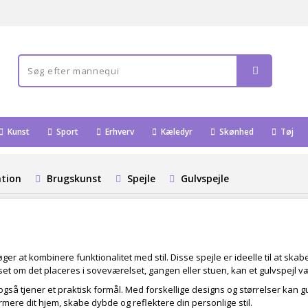
Kunst
Sport
Erhverv
Kæledyr
Skønhed
Tøj
ation
Brugskunst
Spejle
Gulvspejle
søger at kombinere funktionalitet med stil. Disse spejle er ideelle til at sk
anset om det placeres i soveværelset, gangen eller stuen, kan et gulvspejl v
r også tjener et praktisk formål. Med forskellige designs og størrelser kan g
mere dit hjem, skabe dybde og reflektere din personlige stil.