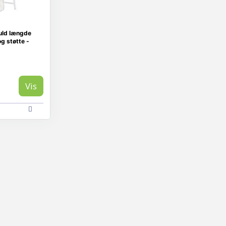
fuld længde
 støtte -
Vis