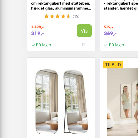
cm rektangulært med støtteben,
- rektangulært spe
hærdet glas, aluminiumsramme,
stander, hærdet gl
ink black
aluminiumsramme -
(19)
1.128,-
519,-
Vis
319,-
369,-
På lager
På lager
TILBUD