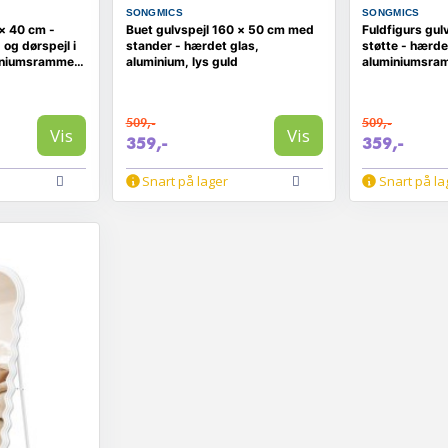
SONGMICS
SONGMICS
 × 40 cm -
Buet gulvspejl 160 × 50 cm med
Fuldfigurs gul
og dørspejl i
stander - hærdet glas,
støtte - hærde
iniumsramme -
aluminium, lys guld
aluminiumsram
mat sort
509,-
509,-
Vis
Vis
359,-
359,-
Snart på lager
Snart på la