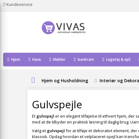
Kundeservice
Hjem
Have
Møbler
Isenkram
Legetøj & spil
Hjem og Husholdning
Interiør og Dekor
Gulvspejle
Et
gulvspejl
er en elegant tilføjelse til ethvert hjem, der 
med at de tilbyder en praktisk løsning til daglig brug. U
Vælg et
gulvspejl
for at tilføje et dekorativt element, de
klassisk. Opdag hvordan et velplaceret spejl kan transfor