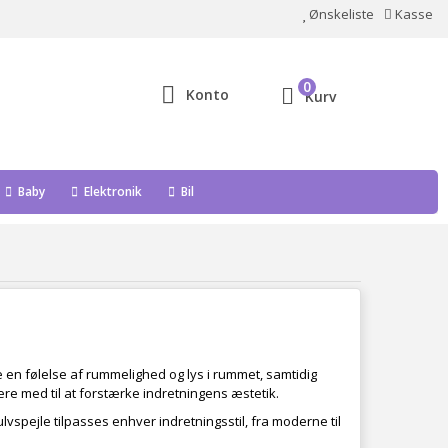
Ønskeliste
Kasse
0
Konto
Kurv
Baby
Elektronik
Bil
abe en følelse af rummelighed og lys i rummet, samtidig
ære med til at forstærke indretningens æstetik.
ulvspejle tilpasses enhver indretningsstil, fra moderne til