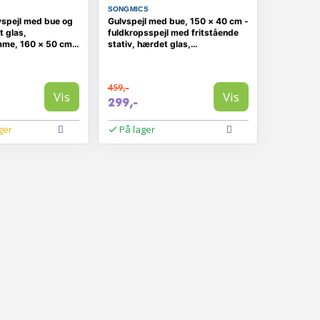
SONGMICS
vspejl med bue og
Gulvspejl med bue, 150 × 40 cm -
t glas,
fuldkropsspejl med fritstående
me, 160 × 50 cm,
stativ, hærdet glas,
aluminiumramme - ink black
459,-
Vis
Vis
299,-
ger
På lager