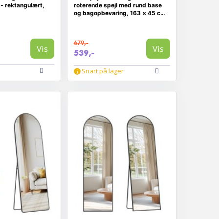
- rektangulært,
roterende spejl med rund base
og bagopbevaring, 163 × 45 cm,
cloud white
679,-
Vis
Vis
539,-
Snart på lager