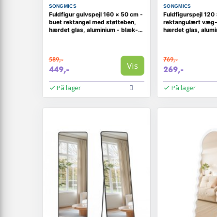
SONGMICS
SONGMICS
Fuldfigur gulvspejl 160 × 50 cm -
Fuldfigurspejl 120
buet rektangel med støtteben,
rektangulært væg- 
hærdet glas, aluminium - blæk-
hærdet glas, alum
sort
tintesort
589,-
769,-
Vis
449,-
269,-
På lager
På lager