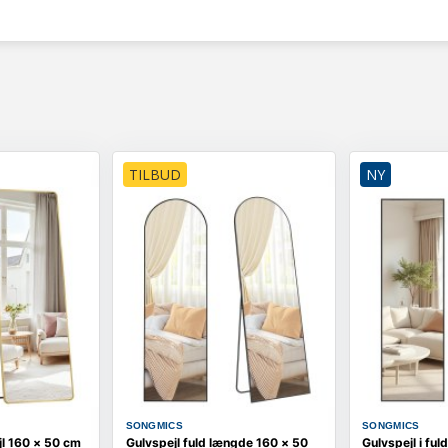
TILBUD
NY
SONGMICS
SONGMICS
jl 160 × 50 cm
Gulvspejl fuld længde 160 × 50
Gulvspejl i fu