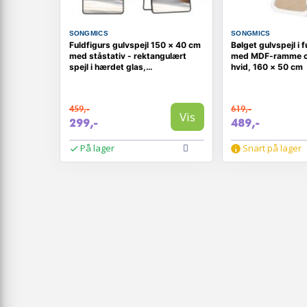
SONGMICS
SONGMICS
Fuldfigurs gulvspejl 150 × 40 cm
Bølget gulvspejl i 
med ståstativ - rektangulært
med MDF-ramme og
spejl i hærdet glas,
hvid, 160 × 50 cm
aluminiumsramme, blæksort
459,-
619,-
Vis
299,-
489,-
På lager
Snart på lager