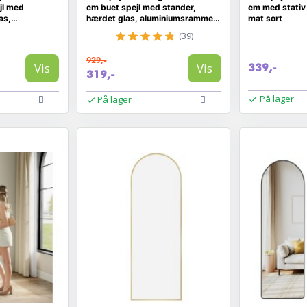
jl med
cm buet spejl med stander,
cm med stativ 
as,
hærdet glas, aluminiumsramme,
mat sort
 lys guld
Ink Black
(39)
929,-
Vis
Vis
339,-
319,-
På lager
På lager