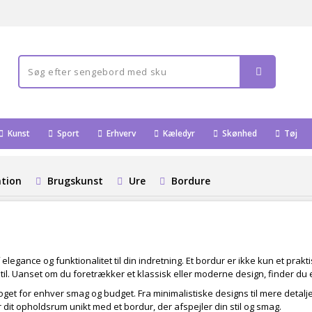
Kunst
Sport
Erhverv
Kæledyr
Skønhed
Tøj
ation
Brugskunst
Ure
Bordure
f af elegance og funktionalitet til din indretning. Et bordur er ikke kun et prak
. Uanset om du foretrækker et klassisk eller moderne design, finder du et
oget for enhver smag og budget. Fra minimalistiske designs til mere detal
 dit opholdsrum unikt med et bordur, der afspejler din stil og smag.