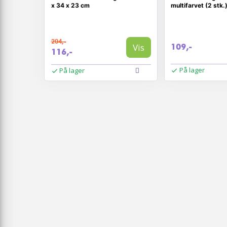
x 34 x 23 cm
multifarvet (2 stk.
204,-
Vis
109,-
116,-
På lager
På lager