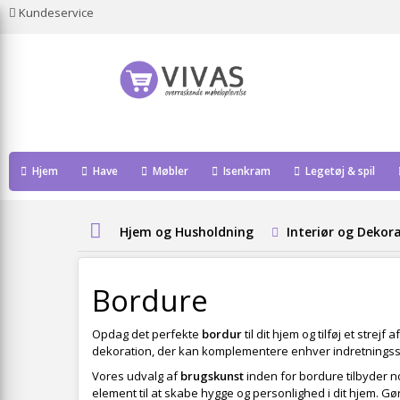
Kundeservice
Hjem
Have
Møbler
Isenkram
Legetøj & spil
Hjem og Husholdning
Interiør og Dekor
Bordure
Opdag det perfekte
bordur
til dit hjem og tilføj et strej
dekoration, der kan komplementere enhver indretningsstil
Vores udvalg af
brugskunst
inden for bordure tilbyder n
element til at skabe hygge og personlighed i dit hjem. Gør