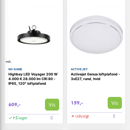
NO NAME
ACTIVEJET
Highbay LED Voyager 200 W
Activejet Genua loftplafond -
4.000 K 28.000 lm CRI 80 -
3xE27, rund, hvid
IP65, 120° loftplafond
Vis
159,-
Vis
609,-
Udsolgt
På lager