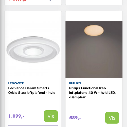
LEDVANCE
PHILIPS
Ledvance Osram Smart+
Philips Functional Izso
Orbis Stea loftplafond - hvid
loftplafond 40 W - hvid LED,
dæmpbar
Vis
1.099,-
Vis
589,-