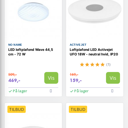
NO NAME
ACTIVEJET
LED loftplafond Wave 44,5
Loftplafond LED Activejet
cm - 72 W
UFO 18W - neutral hvid, IP20
(1)
509,-
169,-
Vis
Vis
469,-
159,-
På lager
På lager
TILBUD
TILBUD