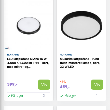
NO NAME
NO NAME
LED loftplafond DIAna 16 W
Musurita loftplafond - rund
4.000 K 1.600 lm IP66 - sort,
flush-monteret lampe, sort,
med mikro- og
33 W LED
halvmørkefunktion
469,-
Vis
Vis
399,-
459,-
På lager
På lager