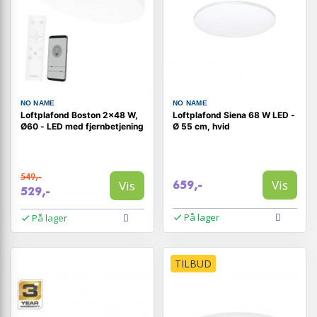
NO NAME
NO NAME
Loftplafond Boston 2×48 W,
Loftplafond Siena 68 W LED -
Ø60 - LED med fjernbetjening
Ø 55 cm, hvid
549,-
Vis
Vis
659,-
529,-
På lager
På lager
TILBUD