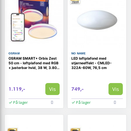
OSRAM
NO NAME
OSRAM SMART+ Orbis Zest
LED loftplafond med
50 cm - loftplafond med RGB
stjerneeffekt - CMLED-
+ justerbar hvid, 38 W, 3.800
322A-60W, 76,5 cm
lm
Vis
Vis
1.119,-
749,-
På lager
På lager