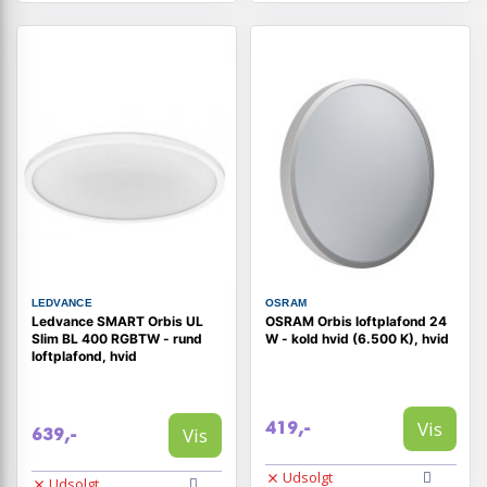
LEDVANCE
OSRAM
Ledvance SMART Orbis UL
OSRAM Orbis loftplafond 24
Slim BL 400 RGBTW - rund
W - kold hvid (6.500 K), hvid
loftplafond, hvid
Vis
419,-
Vis
639,-
Udsolgt
Udsolgt