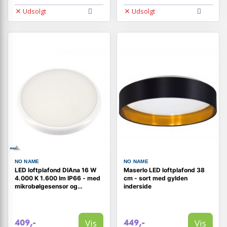
Udsolgt
Udsolgt
NO NAME
NO NAME
LED loftplafond DIAna 16 W
Maserlo LED loftplafond 38
4.000 K 1.600 lm IP66 - med
cm - sort med gylden
mikrobølgesensor og
inderside
halvskygge-funktion
Vis
Vis
409,-
449,-