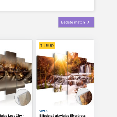
TILBUD
VIVAS
lglas Lost City -
Billede på akrylglas Efterårets