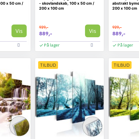
100 x 50 cm /
- skovlandskab, 100 x 50 cm /
abstrakt bymo
200 x 100 cm
200 x 100 cm
929,-
929,-
Vis
Vis
889,-
889,-
På lager
På lager
TILBUD
TILBUD