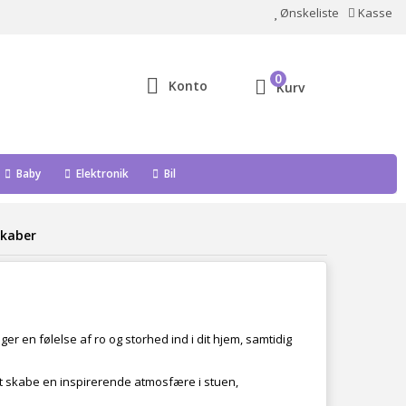
Ønskeliste
Kasse
0
Konto
Kurv
Baby
Elektronik
Bil
kaber
er en følelse af ro og storhed ind i dit hjem, samtidig
at skabe en inspirerende atmosfære i stuen,