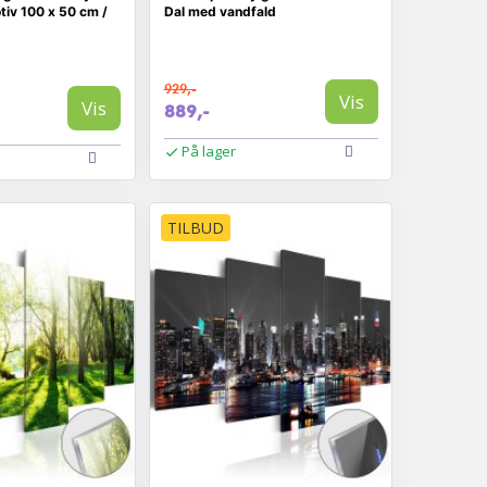
tiv 100 x 50 cm /
Dal med vandfald
929,-
Vis
Vis
889,-
På lager
TILBUD