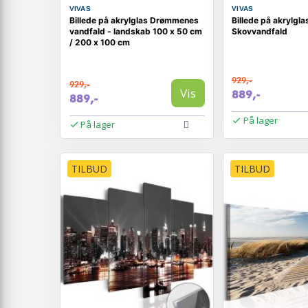
VIVAS
VIVAS
Billede på akrylglas Drømmenes
Billede på akrylgla
vandfald - landskab 100 x 50 cm
Skovvandfald
/ 200 x 100 cm
929,-
929,-
Vis
889,-
889,-
På lager
På lager
TILBUD
TILBUD