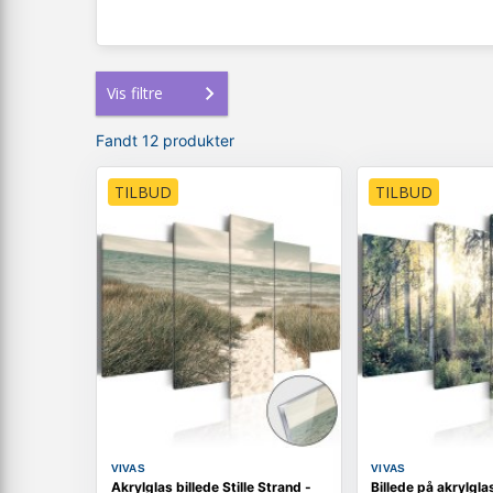
Vis filtre
Fandt 12 produkter
TILBUD
TILBUD
VIVAS
VIVAS
Akrylglas billede Stille Strand -
Billede på akrylgla