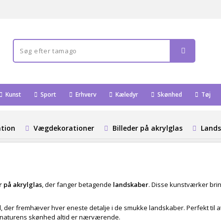
Kunst
Sport
Erhverv
Kæledyr
Skønhed
Tøj
ation
Vægdekorationer
Billeder på akrylglas
Lands
r på akrylglas
, der fanger betagende
landskaber
. Disse kunstværker bring
d, der fremhæver hver eneste detalje i de smukke landskaber. Perfekt til 
vor naturens skønhed altid er nærværende.