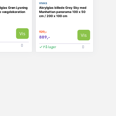
VIVAS
ylglas Grøn Lysning
Akrylglas billede Grey Sky med
b vægdekoration
Manhattan panorama 100 x 50
cm / 200 x 100 cm
929,-
Vis
Vis
889,-
På lager