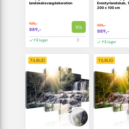
landskabsvægdekoration
Eventyrlandskab, 
200 x 100 cm
929,-
929,-
Vis
889,-
889,-
På lager
På lager
TILBUD
TILBUD