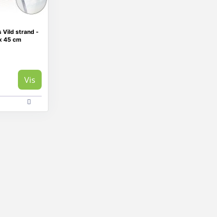
s Vild strand -
 x 45 cm
Vis