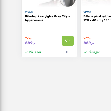
VIVAS
VIVAS
Billede på akrylglas Gray City -
Billede på akrylgla
bypanorama
120 x 40 cm / 135
929,-
929,-
Vis
889,-
889,-
På lager
På lager