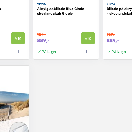
VIVAS
VIVAS
s
Akrylglasbillede Blue Glade
Billede på akr
skovlandskab 5 dele
- skovlandska
929,-
929,-
Vis
Vis
889,-
889,-
På lager
På lager