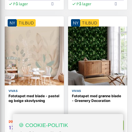
På lager
På lager
NY
TILBUD
NY
TILBUD
VIVAS
VIVAS
Fototapet med blade - pastel
Fototapet med grønne blade
og beige skovlysning
- Greenery Decoration
209,-
369,-
Vis
Vis
🍪 COOKIE-POLITIK
179,-
329,-