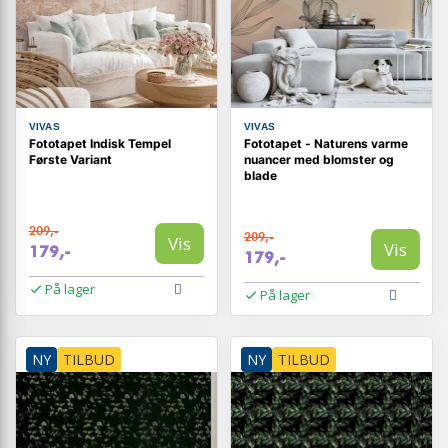
VIVAS
VIVAS
Fototapet Indisk Tempel
Fototapet - Naturens varme
Første Variant
nuancer med blomster og
blade
209,-
209,-
Vis
Vis
179,-
179,-
På lager
På lager
NY
TILBUD
NY
TILBUD