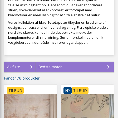
bringer naturens skønhed ind i dine rum, hvilket giver en
følelse af ro og harmoni. Uanset om du ønsker at opdatere
stuen, soveværelset eller kontoret, er fototapet med
bladmotiver en ideel løsning for at tilføje et strejf af natur.
Vores kollektion af
blad-fototapeter
tilbyder en bred vifte af
designs, der passer til enhver stil og smag. Fra tropiske blade til
nordiske skove, kan du finde det perfekte motiv, der
komplementerer din indretning. Gør en forskel med en unik
vægdekoration, der både inspirerer og afslapper.
Vis filtre
Fandt 176 produkter
TILBUD
NY
TILBUD