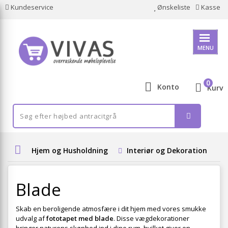
Kundeservice
Ønskeliste
Kasse
MENU
0
Konto
Kurv
Hjem og Husholdning
Interiør og Dekoration
Blade
Skab en beroligende atmosfære i dit hjem med vores smukke
udvalg af
fototapet med blade
. Disse vægdekorationer