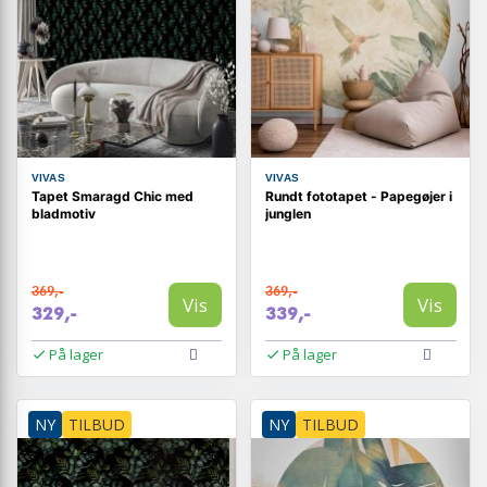
VIVAS
VIVAS
Tapet Smaragd Chic med
Rundt fototapet - Papegøjer i
bladmotiv
junglen
369,-
369,-
Vis
Vis
329,-
339,-
På lager
På lager
NY
TILBUD
NY
TILBUD