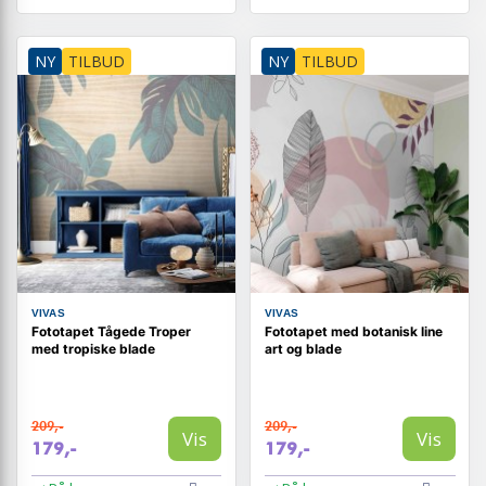
NY
TILBUD
NY
TILBUD
VIVAS
VIVAS
Fototapet Tågede Troper
Fototapet med botanisk line
med tropiske blade
art og blade
209,-
209,-
Vis
Vis
179,-
179,-