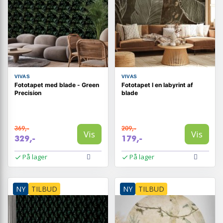
VIVAS
VIVAS
Fototapet med blade - Green
Fototapet I en labyrint af
Precision
blade
369,-
209,-
Vis
Vis
329,-
179,-
På lager
På lager
NY
TILBUD
NY
TILBUD