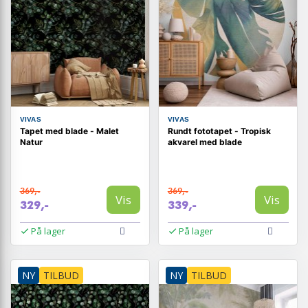
VIVAS
VIVAS
Tapet med blade - Malet
Rundt fototapet - Tropisk
Natur
akvarel med blade
369,-
369,-
Vis
Vis
329,-
339,-
På lager
På lager
NY
TILBUD
NY
TILBUD