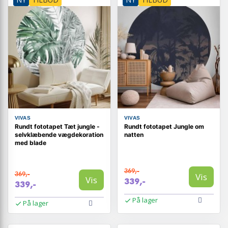
VIVAS
VIVAS
Rundt fototapet Tæt jungle -
Rundt fototapet Jungle om
selvklæbende vægdekoration
natten
med blade
369,-
369,-
Vis
Vis
339,-
339,-
På lager
På lager