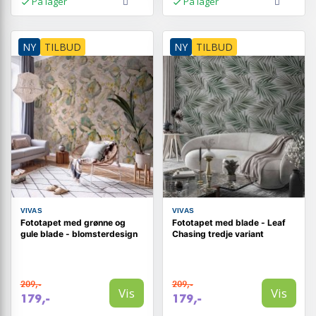
På lager
På lager
NY
TILBUD
NY
TILBUD
VIVAS
VIVAS
Fototapet med grønne og
Fototapet med blade - Leaf
gule blade - blomsterdesign
Chasing tredje variant
209,-
209,-
Vis
Vis
179,-
179,-