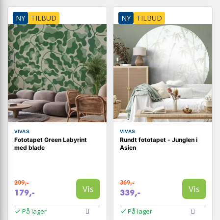
NY
TILBUD
NY
TILBUD
VIVAS
VIVAS
Fototapet Green Labyrint
Rundt fototapet - Junglen i
med blade
Asien
209,-
369,-
Vis
Vis
179,-
339,-
På lager
På lager