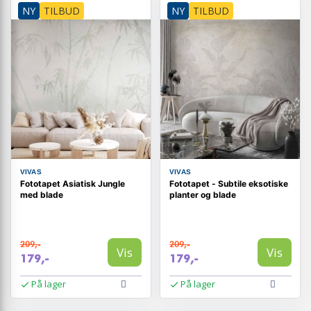
NY
TILBUD
NY
TILBUD
VIVAS
VIVAS
Fototapet Asiatisk Jungle
Fototapet - Subtile eksotiske
med blade
planter og blade
209,-
209,-
Vis
Vis
179,-
179,-
På lager
På lager