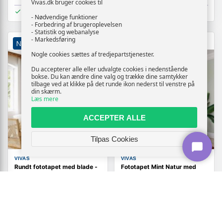
Vivas.dk bruger cookies til
På lager
På lager
- Nødvendige funktioner
- Forbedring af brugeroplevelsen
- Statistik og webanalyse
- Markedsføring
NY
TILBUD
NY
TILBUD
Nogle cookies sættes af tredjepartstjenester.
Du accepterer alle eller udvalgte cookies i nedenstående
bokse. Du kan ændre dine valg og trække dine samtykker
tilbage ved at klikke på det runde ikon nederst til venstre på
din skærm.
Læs mere
ACCEPTER ALLE
Tilpas Cookies
VIVAS
VIVAS
Rundt fototapet med blade -
Fototapet Mint Natur med
Tropisk i sepia
grønt bladmønster
369,-
209,-
Vis
Vis
339,-
179,-