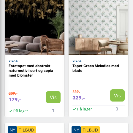
VIVAS
VIVAS
Fototapet med abstrakt
Tapet Green Melodies med
naturmotiv i sort og sepia
blade
med blomster
369,-
209,-
Vis
Vis
329,-
179,-
På lager
På lager
NY
TILBUD
NY
TILBUD