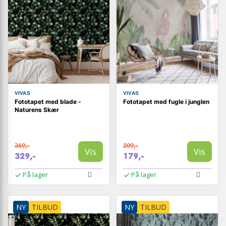
VIVAS
VIVAS
Fototapet med blade -
Fototapet med fugle i junglen
Naturens Skær
369,-
209,-
Vis
Vis
329,-
179,-
På lager
På lager
NY
TILBUD
NY
TILBUD