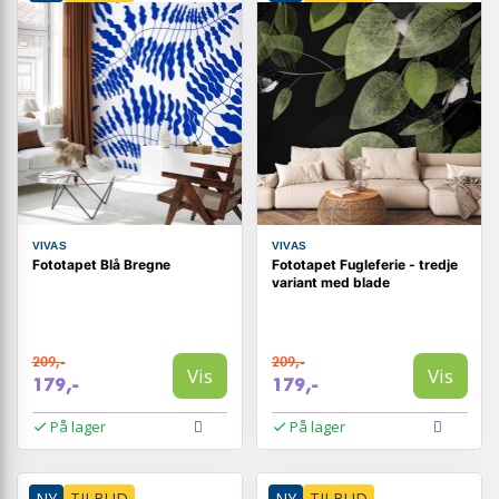
VIVAS
VIVAS
Fototapet Blå Bregne
Fototapet Fugleferie - tredje
variant med blade
209,-
209,-
Vis
Vis
179,-
179,-
På lager
På lager
NY
TILBUD
NY
TILBUD