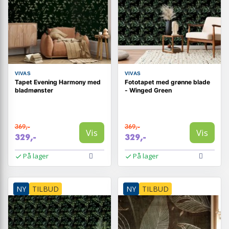
VIVAS
VIVAS
Tapet Evening Harmony med
Fototapet med grønne blade
bladmønster
- Winged Green
369,-
369,-
Vis
Vis
329,-
329,-
På lager
På lager
NY
TILBUD
NY
TILBUD