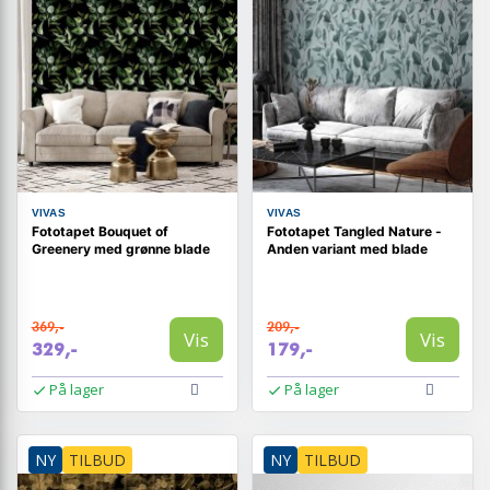
VIVAS
VIVAS
Fototapet Bouquet of
Fototapet Tangled Nature -
Greenery med grønne blade
Anden variant med blade
369,-
209,-
Vis
Vis
329,-
179,-
På lager
På lager
NY
TILBUD
NY
TILBUD