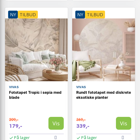
NY
TILBUD
NY
TILBUD
VIVAS
VIVAS
Fototapet Tropic i sepia med
Rundt fototapet med diskrete
blade
eksotiske planter
209,-
369,-
Vis
Vis
179,-
339,-
På lager
På lager