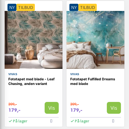
NY
TILBUD
NY
TILBUD
VIVAS
VIVAS
Fototapet med blade - Leaf
Fototapet Fulfilled Dreams
Chasing, anden variant
med blade
209,-
209,-
Vis
Vis
179,-
179,-
På lager
På lager