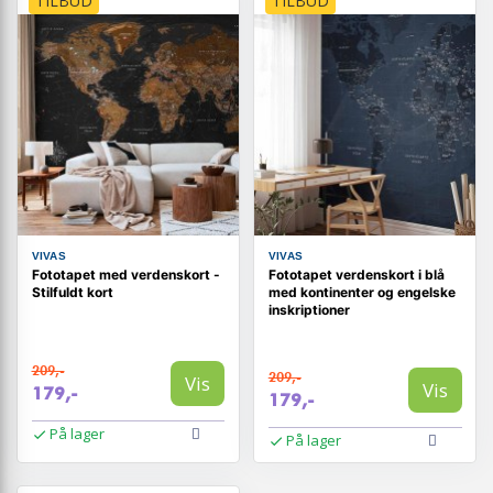
TILBUD
TILBUD
VIVAS
VIVAS
Fototapet med verdenskort -
Fototapet verdenskort i blå
Stilfuldt kort
med kontinenter og engelske
inskriptioner
209,-
209,-
Vis
Vis
179,-
179,-
På lager
På lager