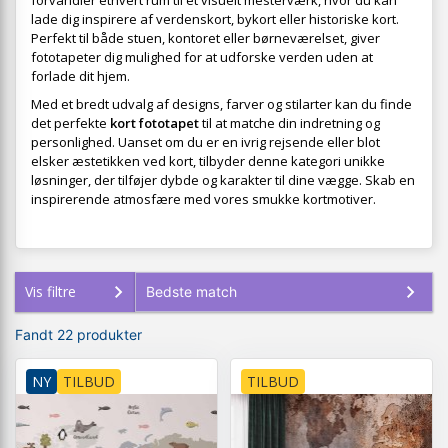
forvandler ethvert rum til et visuelt mesterværk, hvor du kan
lade dig inspirere af verdenskort, bykort eller historiske kort.
Perfekt til både stuen, kontoret eller børneværelset, giver
fototapeter dig mulighed for at udforske verden uden at
forlade dit hjem.
Med et bredt udvalg af designs, farver og stilarter kan du finde
det perfekte
kort fototapet
til at matche din indretning og
personlighed. Uanset om du er en ivrig rejsende eller blot
elsker æstetikken ved kort, tilbyder denne kategori unikke
løsninger, der tilføjer dybde og karakter til dine vægge. Skab en
inspirerende atmosfære med vores smukke kortmotiver.
Vis filtre
Fandt 22 produkter
NY
TILBUD
TILBUD