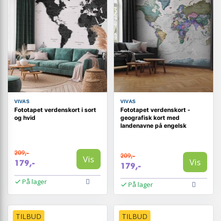
VIVAS
VIVAS
Fototapet verdenskort i sort
Fototapet verdenskort -
og hvid
geografisk kort med
landenavne på engelsk
209,-
209,-
Vis
Vis
179,-
179,-
På lager
På lager
TILBUD
TILBUD