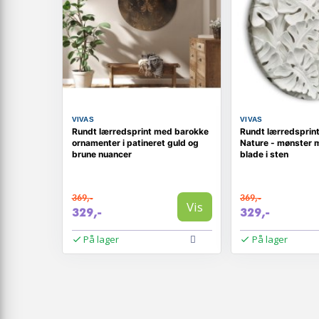
VIVAS
VIVAS
Rundt lærredsprint med barokke
Rundt lærredsprin
ornamenter i patineret guld og
Nature - mønster 
brune nuancer
blade i sten
369,-
369,-
Vis
329,-
329,-
På lager
På lager