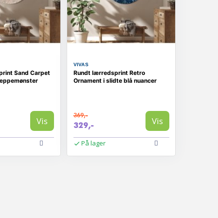
VIVAS
print Sand Carpet
Rundt lærredsprint Retro
tæppemønster
Ornament i slidte blå nuancer
369,-
Vis
Vis
329,-
På lager