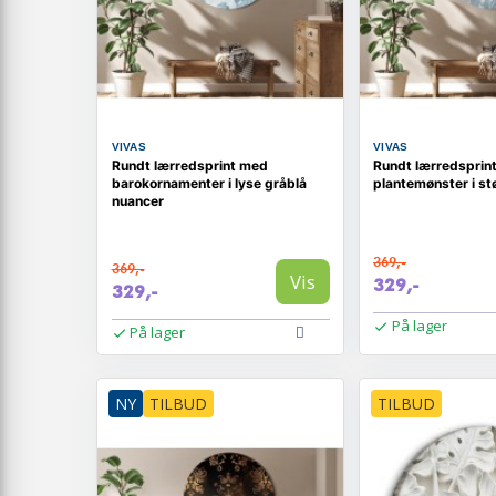
VIVAS
VIVAS
Rundt lærredsprint med
Rundt lærredsprin
barokornamenter i lyse gråblå
plantemønster i st
nuancer
369,-
369,-
Vis
329,-
329,-
På lager
På lager
NY
TILBUD
TILBUD