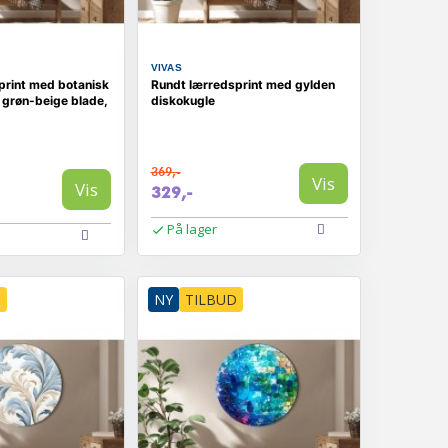
VIVAS
print med botanisk
Rundt lærredsprint med gylden
 grøn-beige blade,
diskokugle
369,-
Vis
Vis
329,-
På lager
D
NY
TILBUD