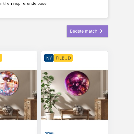
m til en inspirerende oase.
D
NY
TILBUD
VIVAS