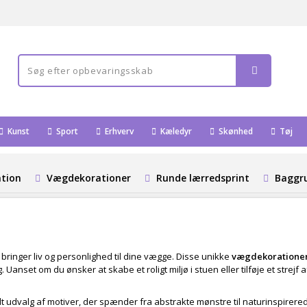
Kunst
Sport
Erhverv
Kæledyr
Skønhed
Tøj
ation
Vægdekorationer
Runde lærredsprint
Baggru
r bringer liv og personlighed til dine vægge. Disse unikke
vægdekoratione
g. Uanset om du ønsker at skabe et roligt miljø i stuen eller tilføje et strejf
t udvalg af motiver, der spænder fra abstrakte mønstre til naturinspirer