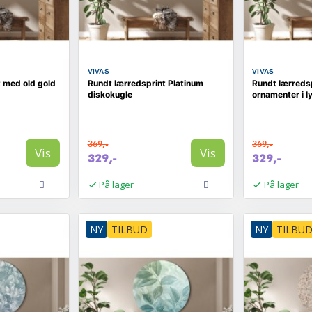
VIVAS
VIVAS
 med old gold
Rundt lærredsprint Platinum
Rundt lærreds
diskokugle
ornamenter i l
369,-
369,-
Vis
Vis
329,-
329,-
På lager
På lager
NY
TILBUD
NY
TILBU