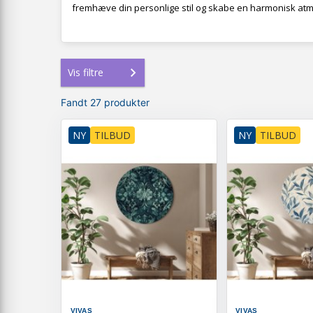
fremhæve din personlige stil og skabe en harmonisk atmos
Vis filtre
Fandt 27 produkter
NY
TILBUD
NY
TILBUD
VIVAS
VIVAS