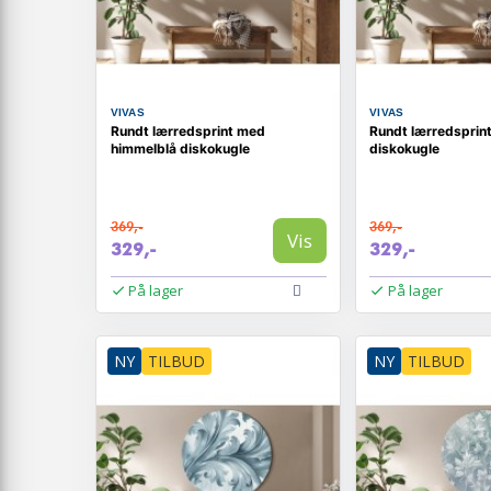
VIVAS
VIVAS
Rundt lærredsprint med
Rundt lærredsprint
himmelblå diskokugle
diskokugle
369,-
369,-
Vis
329,-
329,-
På lager
På lager
NY
TILBUD
NY
TILBUD