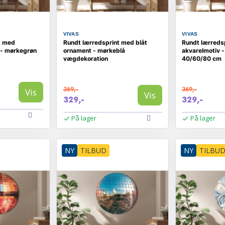
VIVAS
VIVAS
t med
Rundt lærredsprint med blåt
Rundt lærreds
 - mørkegrøn
ornament - mørkeblå
akvarelmotiv -
vægdekoration
40/60/80 cm
369,-
369,-
Vis
Vis
329,-
329,-
På lager
På lager
NY
TILBUD
NY
TILBU