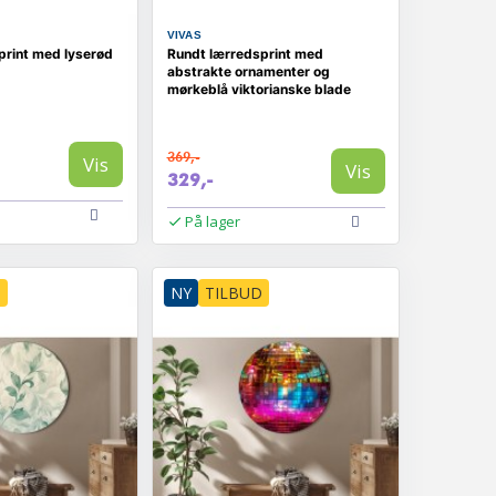
VIVAS
print med lyserød
Rundt lærredsprint med
abstrakte ornamenter og
mørkeblå viktorianske blade
369,-
Vis
Vis
329,-
På lager
D
NY
TILBUD