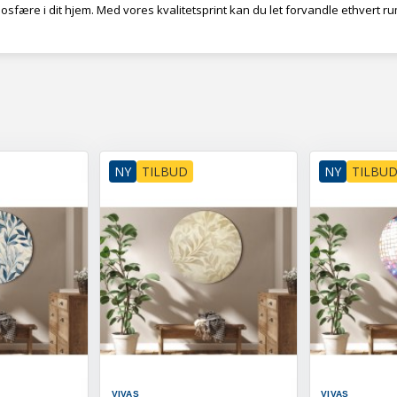
fære i dit hjem. Med vores kvalitetsprint kan du let forvandle ethvert ru
NY
TILBUD
NY
TILBU
VIVAS
VIVAS