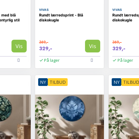
VIVAS
VIVAS
t med blå
Rundt lærredsprint - Blå
Rundt lærreds
tyrlig stil
diskokugle
diskokugle
369,-
369,-
Vis
Vis
329,-
329,-
På lager
På lager
NY
TILBUD
NY
TILBU