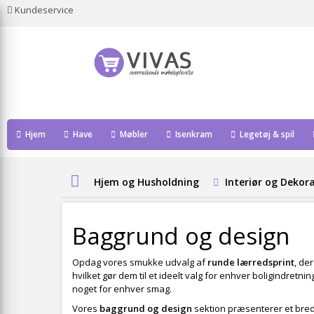
Kundeservice
Hjem
Have
Møbler
Isenkram
Legetøj & spil
Hjem og Husholdning
Interiør og Dekor
Baggrund og design
Opdag vores smukke udvalg af
runde lærredsprint
, de
hvilket gør dem til et ideelt valg for enhver boligindretnin
noget for enhver smag.
Vores
baggrund og design
sektion præsenterer et bred