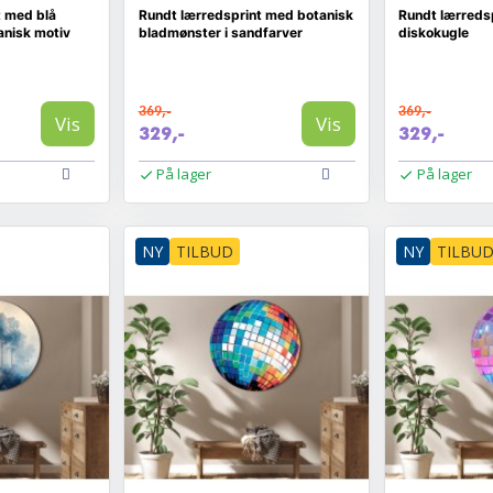
t med blå
Rundt lærredsprint med botanisk
Rundt lærreds
anisk motiv
bladmønster i sandfarver
diskokugle
369,-
369,-
Vis
Vis
329,-
329,-
På lager
På lager
NY
TILBUD
NY
TILBU