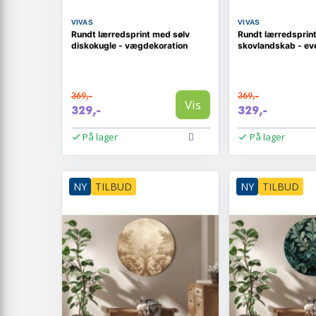
VIVAS
VIVAS
Rundt lærredsprint med sølv
Rundt lærredsprin
diskokugle - vægdekoration
skovlandskab - even
369,-
369,-
Vis
329,-
329,-
På lager
På lager
NY
TILBUD
NY
TILBUD