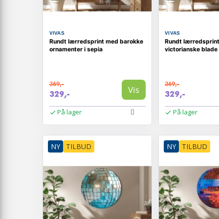
VIVAS
VIVAS
Rundt lærredsprint med barokke
Rundt lærredsprin
ornamenter i sepia
victorianske blade
369,-
369,-
Vis
329,-
329,-
På lager
På lager
NY
TILBUD
NY
TILBUD