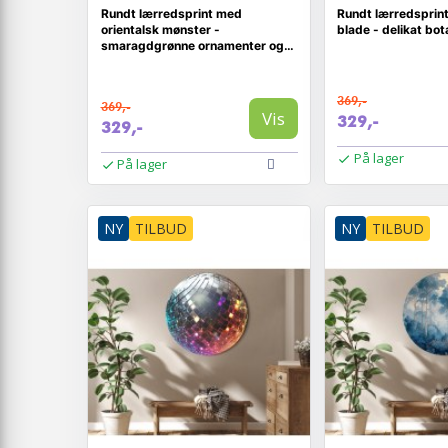
Rundt lærredsprint med
Rundt lærredsprin
orientalsk mønster -
blade - delikat bot
smaragdgrønne ornamenter og
patineret design
369,-
369,-
Vis
329,-
329,-
På lager
På lager
NY
TILBUD
NY
TILBUD