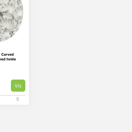
t Carved
med hvide
Vis