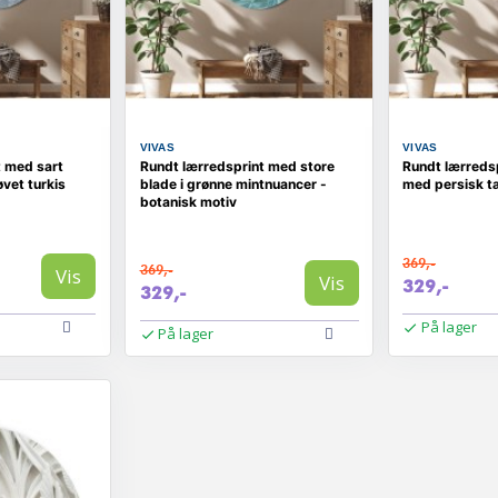
VIVAS
VIVAS
t med sart
Rundt lærredsprint med store
Rundt lærreds
øvet turkis
blade i grønne mintnuancer -
med persisk 
botanisk motiv
369,-
369,-
Vis
Vis
329,-
329,-
På lager
På lager