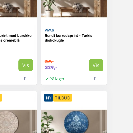
VIVAS
print med barokke
Rundt lærredsprint - Turkis
ys cremeblå
diskokugle
369,-
Vis
Vis
329,-
På lager
D
NY
TILBUD