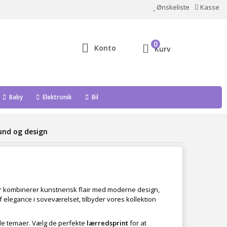
Ønskeliste
Kasse
0
Konto
Kurv
Baby
Elektronik
Bil
nd og design
r
kombinerer kunstnerisk flair med moderne design,
 af elegance i soveværelset, tilbyder vores kollektion
ede temaer. Vælg de perfekte
lærredsprint
for at