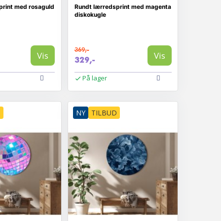
print med rosaguld
Rundt lærredsprint med magenta
diskokugle
369,-
Vis
Vis
329,-
På lager
D
NY
TILBUD