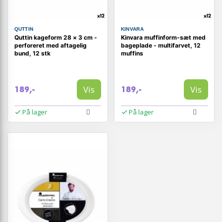
QUTTIN
KINVARA
Quttin kageform 28 × 3 cm -
Kinvara muffinform-sæt med
perforeret med aftagelig
bageplade - multifarvet, 12
bund, 12 stk
muffins
Vis
Vis
189,-
189,-
På lager
På lager