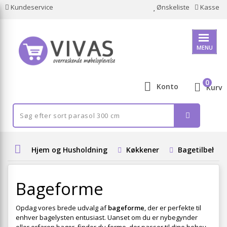
Kundeservice
Ønskeliste
Kasse
MENU
0
Konto
Kurv
Hjem og Husholdning
Køkkener
Bagetilbehør
Bageforme
Opdag vores brede udvalg af
bageforme
, der er perfekte til
enhver bagelysten entusiast. Uanset om du er nybegynder