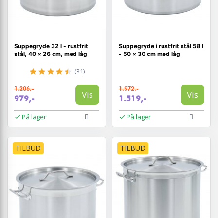
Suppegryde 32 l - rustfrit
Suppegryde i rustfrit stål 58 l
stål, 40 × 26 cm, med låg
- 50 × 30 cm med låg
(31)
1.206,-
1.972,-
Vis
Vis
979,-
1.519,-
På lager
På lager
TILBUD
TILBUD