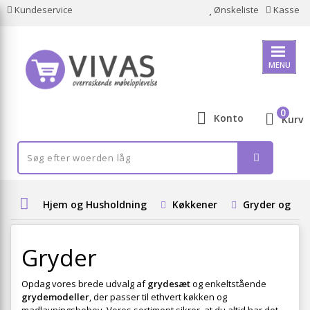
Kundeservice
Ønskeliste
Kasse
MENU
0
Konto
Kurv
Hjem og Husholdning
Køkkener
Gryder og St
Gryder
Opdag vores brede udvalg af
grydesæt
og enkeltstående
grydemodeller
, der passer til ethvert køkken og