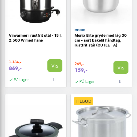
MONIX
Vinvarmer i rustfrit stål - 15 l,
Monix Elite gryde med låg 30
2.500 W med hane
cm - sort bakelit håndtag,
rustfrit stål (OUTLET A)
1.134,-
269,-
Vis
Vis
869,-
159,-
På lager
På lager
TILBUD