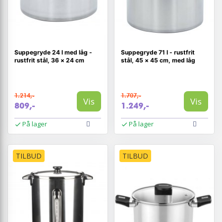
Suppegryde 24 l med låg -
Suppegryde 71 l - rustfrit
rustfrit stål, 36 × 24 cm
stål, 45 × 45 cm, med låg
1.214,-
1.707,-
Vis
Vis
809,-
1.249,-
På lager
På lager
TILBUD
TILBUD