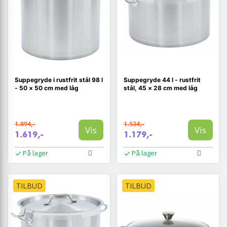
Suppegryde i rustfrit stål 98 l
Suppegryde 44 l - rustfrit
- 50 × 50 cm med låg
stål, 45 × 28 cm med låg
1.894,-
1.534,-
Vis
Vis
1.619,-
1.179,-
På lager
På lager
TILBUD
TILBUD