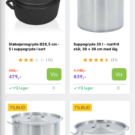
Støbejernsgryde Ø26,5 cm -
Suppegryde 35 l - rustfrit
5 l suppegryde i sort
stål, 36 × 36 cm med låg
(12)
(31)
556,-
1.140,-
Vis
Vis
479,-
839,-
På lager
På lager
TILBUD
TILBUD