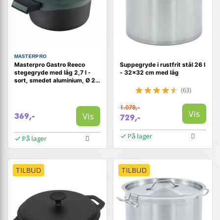
MASTERPRO
Masterpro Gastro Reeco
Suppegryde i rustfrit stål 26 l
stegegryde med låg 2,7 l -
- 32×32 cm med låg
sort, smedet aluminium, Ø 20
cm
(63)
1.078,-
Vis
Vis
369,-
729,-
På lager
På lager
TILBUD
TILBUD