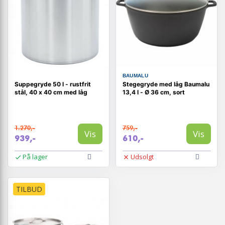
BAUMALU
Suppegryde 50 l - rustfrit
Stegegryde med låg Baumalu
stål, 40 x 40 cm med låg
13,4 l - Ø 36 cm, sort
1.270,-
759,-
Vis
Vis
939,-
610,-
På lager
Udsolgt
TILBUD