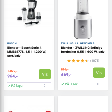
BOSCH
ZWILLING J.A. HENCKELS
Blender - Bosch Serie 4
Blender - ZWILLING Enfinigy
MMB6177S, 1,5 l, 1.200 W,
bordmixer 0,55 l, 600 W, sølv
sort/sølv
(1071)
819,-
1.079,-
Vis
Vis
669,-
964,-
På lager
På lager