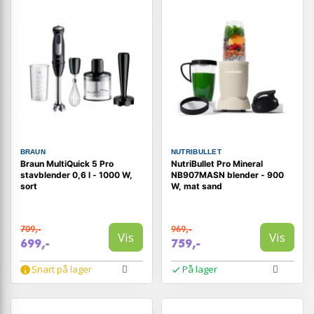
BRAUN
NUTRIBULLET
Braun MultiQuick 5 Pro
NutriBullet Pro Mineral
stavblender 0,6 l - 1000 W,
NB907MASN blender - 900
sort
W, mat sand
709,-
969,-
Vis
Vis
699,-
759,-
Snart på lager
På lager