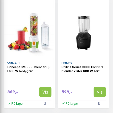
CONCEPT
PHILIPS
Concept SM3385 blender 0,5
Philips Series 3000 HR2291
l 180 W hvid/grøn
blender 2 liter 600 W sort
Vis
Vis
369,-
529,-
På lager
På lager