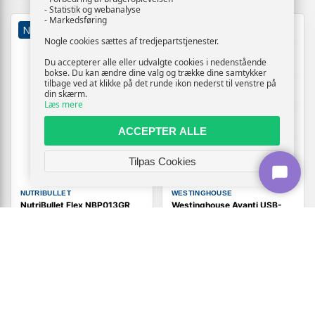
- Statistik og webanalyse
- Markedsføring
NY
TILBUD
NY
TILBUD
Nogle cookies sættes af tredjepartstjenester.
Du accepterer alle eller udvalgte cookies i nedenstående
bokse. Du kan ændre dine valg og trække dine samtykker
tilbage ved at klikke på det runde ikon nederst til venstre på
din skærm.
Læs mere
ACCEPTER ALLE
Tilpas Cookies
NUTRIBULLET
WESTINGHOUSE
NutriBullet Flex NBP013GR
Westinghouse Avanti USB-
blender 0,6 l hvid
genopladeligt batteri 2 Ah -
sort/sølv
609,-
Vis
Vis
289,-
529,-
På lager
På lager