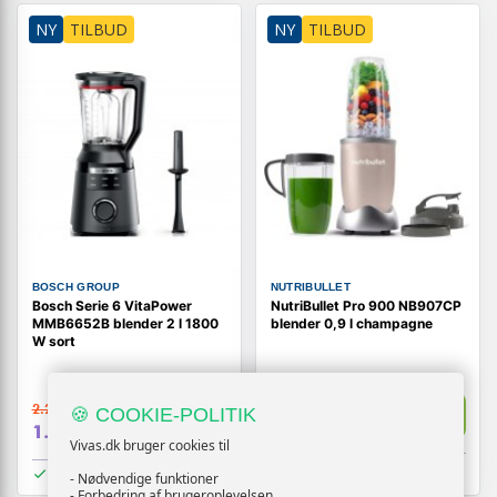
NY
TILBUD
NY
TILBUD
BOSCH GROUP
NUTRIBULLET
Bosch Serie 6 VitaPower
NutriBullet Pro 900 NB907CP
MMB6652B blender 2 l 1800
blender 0,9 l champagne
W sort
839,-
2.219,-
Vis
🍪 COOKIE-POLITIK
Vis
709,-
1.819,-
Vivas.dk bruger cookies til
På lager
På lager
- Nødvendige funktioner
- Forbedring af brugeroplevelsen