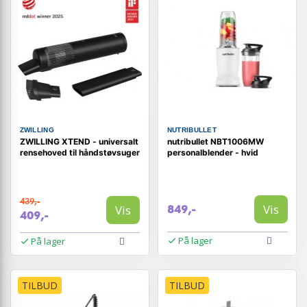
ZWILLING
NUTRIBULLET
ZWILLING XTEND - universalt
nutribullet NBT1006MW
rensehoved til håndstøvsuger
personalblender - hvid
439,-
Vis
Vis
849,-
409,-
På lager
På lager
TILBUD
TILBUD