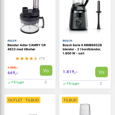
ADLER
BOSCH
Blender Adler CAMRY CR
Bosch Serie 6 MMB6652B
4623 med tilbehør
blender - 2 l bordblender,
1.800 W - sort
(71)
1.002,-
Vis
Vis
1.819,-
669,-
På lager
På lager
OUTLET
TILBUD
TILBUD