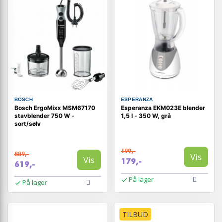
BOSCH
ESPERANZA
Bosch ErgoMixx MSM67170
Esperanza EKM023E blender
stavblender 750 W -
1,5 l - 350 W, grå
sort/sølv
199,-
889,-
Vis
Vis
179,-
619,-
På lager
På lager
TILBUD