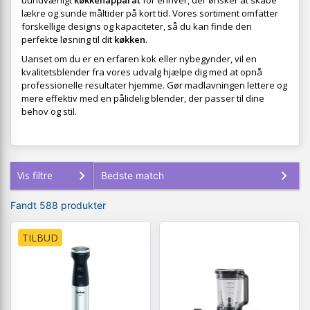
uundværligt
køkkenapparat
for enhver, der ønsker at skabe
lækre og sunde måltider på kort tid. Vores sortiment omfatter
forskellige designs og kapaciteter, så du kan finde den
perfekte løsning til dit
køkken
.
Uanset om du er en erfaren kok eller nybegynder, vil en
kvalitetsblender fra vores udvalg hjælpe dig med at opnå
professionelle resultater hjemme. Gør madlavningen lettere og
mere effektiv med en pålidelig blender, der passer til dine
behov og stil.
Vis filtre
Fandt 588 produkter
TILBUD