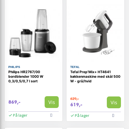
PHILIPS
TEFAL
Philips HR2767/00
Tefal Prep'Mix+ HT4641
bordblender 1000 W
køkkenmaskine med skål 500
0,3/0,5/0,7 l sort
W - grå/hvid
629,-
Vis
Vis
869,-
619,-
På lager
På lager