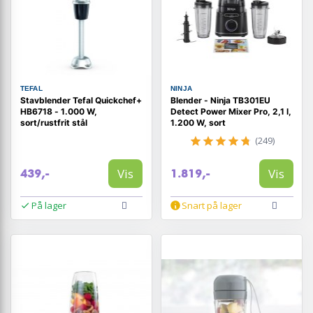
TEFAL
NINJA
Stavblender Tefal Quickchef+
Blender - Ninja TB301EU
HB6718 - 1.000 W,
Detect Power Mixer Pro, 2,1 l,
sort/rustfrit stål
1.200 W, sort
(249)
Vis
Vis
439,-
1.819,-
På lager
Snart på lager