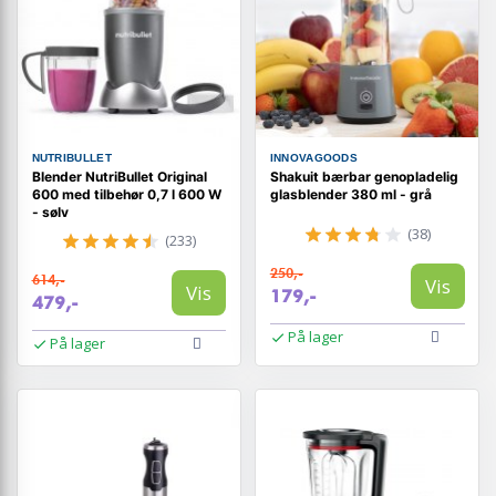
NUTRIBULLET
INNOVAGOODS
Blender NutriBullet Original
Shakuit bærbar genopladelig
600 med tilbehør 0,7 l 600 W
glasblender 380 ml - grå
- sølv
(38)
(233)
250,-
614,-
Vis
Vis
179,-
479,-
På lager
På lager