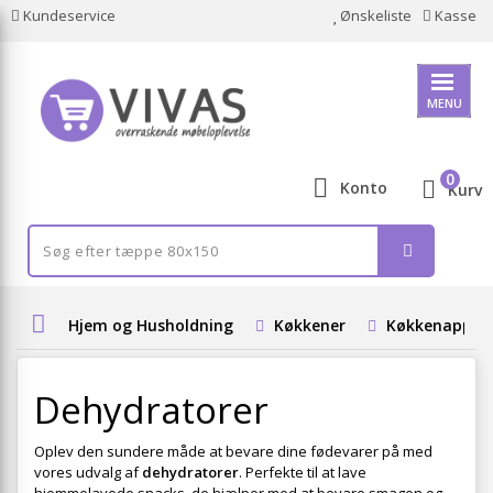
Kundeservice
Ønskeliste
Kasse
MENU
0
Konto
Kurv
Hjem og Husholdning
Køkkener
Køkkenappar
Dehydratorer
Oplev den sundere måde at bevare dine fødevarer på med
vores udvalg af
dehydratorer
. Perfekte til at lave