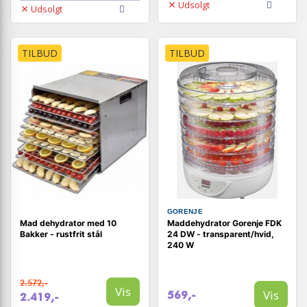
Udsolgt
Udsolgt
TILBUD
TILBUD
GORENJE
Mad dehydrator med 10
Maddehydrator Gorenje FDK
Bakker - rustfrit stål
24 DW - transparent/hvid,
240 W
2.572,-
Vis
Vis
569,-
2.419,-