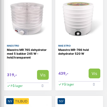
MAESTRO
MAESTRO
Maestro MR 765 dehydrator
Maestro MR-766 hvid
med 5 bakker 245 W -
dehydrator 520 W
hvid/transparent
Vis
439,-
Vis
319,-
På lager
På lager
NY
TILBUD
NY