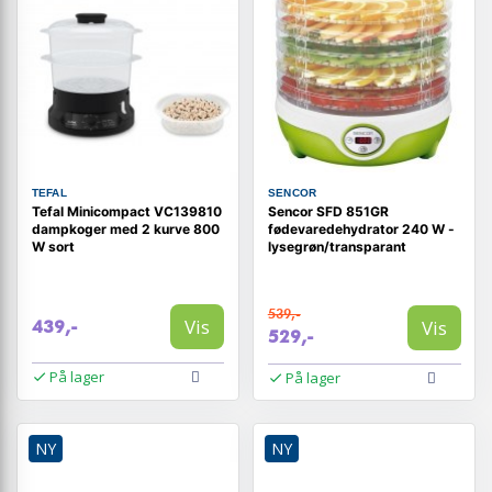
TEFAL
SENCOR
Tefal Minicompact VC139810
Sencor SFD 851GR
dampkoger med 2 kurve 800
fødevaredehydrator 240 W -
W sort
lysegrøn/transparant
539,-
Vis
Vis
439,-
529,-
På lager
På lager
NY
NY