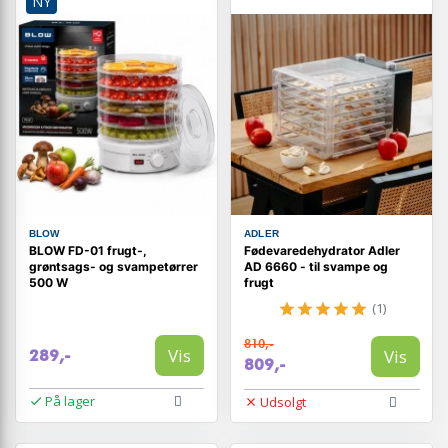
NY
BLOW
ADLER
BLOW FD-01 frugt-,
Fødevaredehydrator Adler
grøntsags- og svampetørrer
AD 6660 - til svampe og
500 W
frugt
(1)
810,-
Vis
Vis
289,-
809,-
På lager
Udsolgt