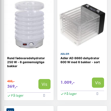
ADLER
Rund fødevaredehydrator
Adler AD 6660 dehydrator
250 W - 6 gennemsigtige
600 W med 6 bakker - sort
bakker
488,-
Vis
1.009,-
Vis
369,-
På lager
På lager