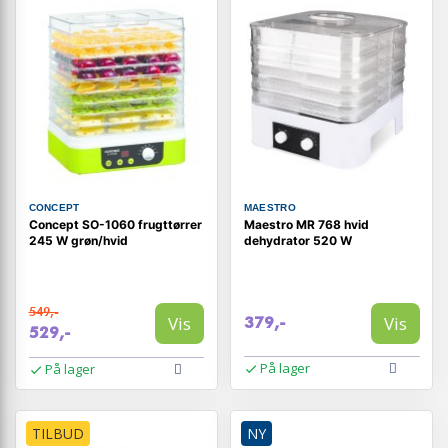
CONCEPT
MAESTRO
Concept SO-1060 frugttørrer
Maestro MR 768 hvid
245 W grøn/hvid
dehydrator 520 W
549,-
Vis
Vis
379,-
529,-
På lager
På lager
TILBUD
NY