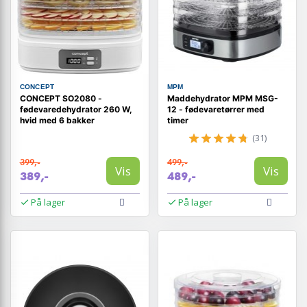
CONCEPT
MPM
CONCEPT SO2080 -
Maddehydrator MPM MSG-
fødevaredehydrator 260 W,
12 - fødevaretørrer med
hvid med 6 bakker
timer
(31)
399,-
499,-
Vis
Vis
389,-
489,-
På lager
På lager