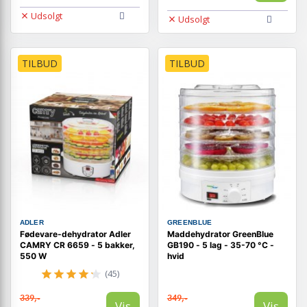
Udsolgt
Udsolgt
TILBUD
TILBUD
ADLER
GREENBLUE
Fødevare-dehydrator Adler
Maddehydrator GreenBlue
CAMRY CR 6659 - 5 bakker,
GB190 - 5 lag - 35-70 °C -
550 W
hvid
(45)
339,-
349,-
Vis
Vis