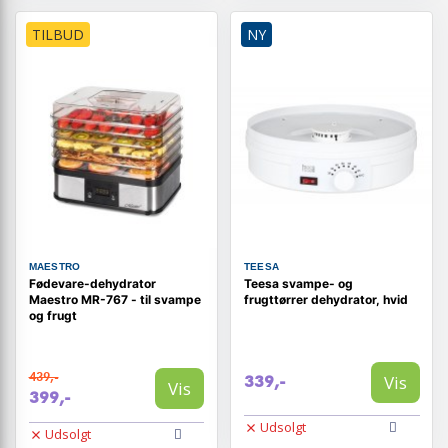
TILBUD
NY
MAESTRO
TEESA
Fødevare-dehydrator
Teesa svampe- og
Maestro MR-767 - til svampe
frugttørrer dehydrator, hvid
og frugt
439,-
Vis
339,-
Vis
399,-
Udsolgt
Udsolgt