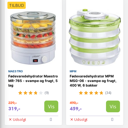
TILBUD
MAESTRO
MPM
Fødevaredehydrator Maestro
Fødevaredehydrator MPM
MR-765 - svampe og frugt, 5
MSG-06 - svampe og frugt,
lag
400 W, 6 bakker
(9)
(34)
329,-
490,-
Vis
Vis
319,-
459,-
Udsolgt
Udsolgt