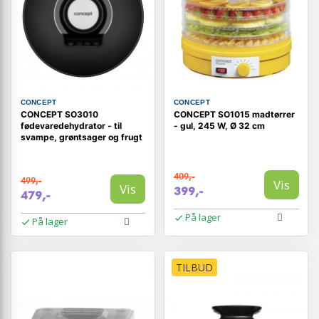
CONCEPT
CONCEPT
CONCEPT SO3010
CONCEPT SO1015 madtørrer
fødevaredehydrator - til
- gul, 245 W, Ø 32 cm
svampe, grøntsager og frugt
409,-
499,-
Vis
Vis
399,-
479,-
På lager
På lager
TILBUD