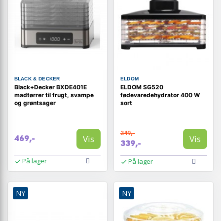
BLACK & DECKER
ELDOM
Black+Decker BXDE401E
ELDOM SG520
madtørrer til frugt, svampe
fødevaredehydrator 400 W
og grøntsager
sort
349,-
Vis
Vis
469,-
339,-
På lager
På lager
NY
NY