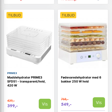
TILBUD
TILBUD
PRIME3
Maddehydrator PRIME3
Fødevaredehydrator med 6
SFD51 - transparent/hvid,
bakker 250 W hvid
420 W
768,-
439,-
Vis
Vis
549,-
399,-