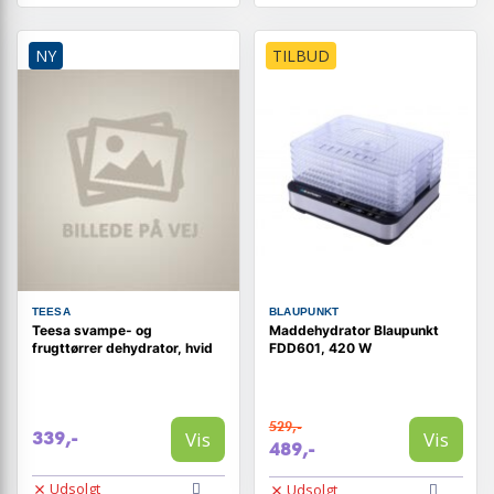
NY
TILBUD
TEESA
BLAUPUNKT
Teesa svampe- og
Maddehydrator Blaupunkt
frugttørrer dehydrator, hvid
FDD601, 420 W
529,-
Vis
Vis
339,-
489,-
Udsolgt
Udsolgt