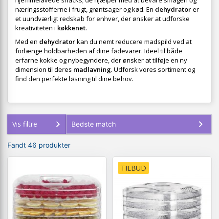
hjemmelavede snacks, de hjælper med at bevare smagen og
næringsstofferne i frugt, grøntsager og kød. En
dehydrator
er
et uundværligt redskab for enhver, der ønsker at udforske
kreativiteten i
køkkenet
.
Med en
dehydrator
kan du nemt reducere madspild ved at
forlænge holdbarheden af dine fødevarer. Ideel til både
erfarne kokke og nybegyndere, der ønsker at tilføje en ny
dimension til deres
madlavning
. Udforsk vores sortiment og
find den perfekte løsning til dine behov.
Vis filtre
Fandt 46 produkter
TILBUD