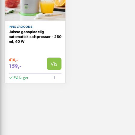
INNOVAGOODS
Juisso genopladelig
automatisk saftpresser - 250
ml, 40 W
410,-
Vis
159,-
På lager