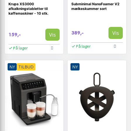
Krups XS3000
Subminimal NanoFoamer V2
afkalkningstabletter til
mælkeskummer sort
kaffemaskiner - 10 stk.
Vis
389,-
Vis
159,-
På lager
På lager
NY
TILBUD
NY