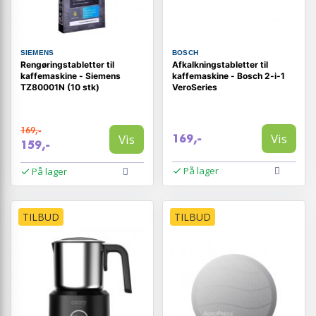
SIEMENS
BOSCH
Rengøringstabletter til
Afkalkningstabletter til
kaffemaskine - Siemens
kaffemaskine - Bosch 2-i-1
TZ80001N (10 stk)
VeroSeries
169,-
Vis
Vis
169,-
159,-
På lager
På lager
TILBUD
TILBUD