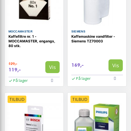
MOCCAMASTER
SIEMENS
Kaffefiltre nr. 1 -
Kaffemaskine vandfilter -
MOCCAMASTER, engangs,
Siemens TZ70003
80 stk.
129,-
Vis
169,-
Vis
119,-
På lager
På lager
TILBUD
TILBUD