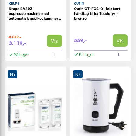
KRUPS
OUTIN
Krups EA89Z
Outin OT-FCS-01 foldbart
espressomaskine med
håndtag til kaffeudstyr -
automatisk mælkeskummer
bronze
15 bar - sort
4.019,-
Vis
Vis
559,-
3.119,-
På lager
På lager
NY
NY