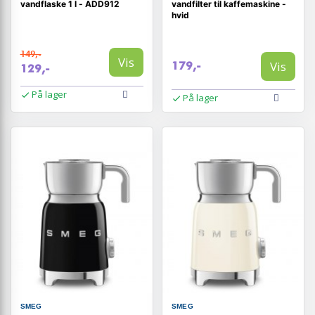
vandflaske 1 l - ADD912
vandfilter til kaffemaskine -
hvid
149,-
Vis
Vis
179,-
129,-
På lager
På lager
SMEG
SMEG