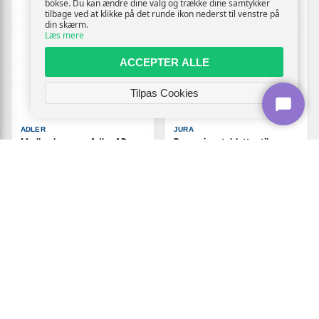
bokse. Du kan ændre dine valg og trække dine samtykker
tilbage ved at klikke på det runde ikon nederst til venstre på
din skærm.
Læs mere
ACCEPTER ALLE
Tilpas Cookies
ADLER
JURA
Mælkeskummer Adler AD
Rengøringstabletter til
4494B - sort rustfrit stål,
kaffemaskine - Jura 3-fase
300 ml
(25 stk)
(239)
Vis
Vis
359,-
399,-
På lager
På lager
TILBUD
TILBUD