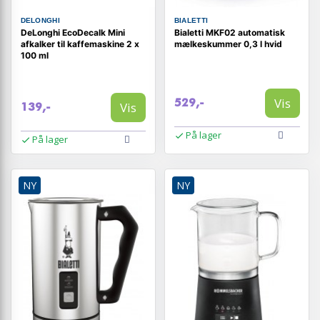
DELONGHI
BIALETTI
DeLonghi EcoDecalk Mini
Bialetti MKF02 automatisk
afkalker til kaffemaskine 2 x
mælkeskummer 0,3 l hvid
100 ml
Vis
529,-
Vis
139,-
På lager
På lager
NY
NY