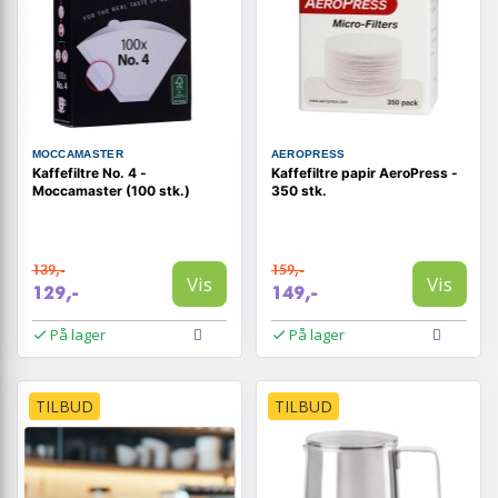
MOCCAMASTER
AEROPRESS
Kaffefiltre No. 4 -
Kaffefiltre papir AeroPress -
Moccamaster (100 stk.)
350 stk.
139,-
159,-
Vis
Vis
129,-
149,-
På lager
På lager
TILBUD
TILBUD