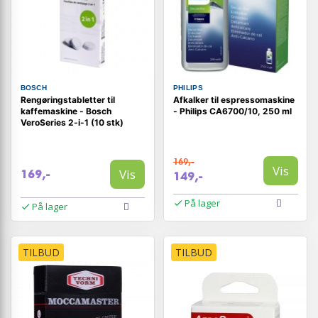
BOSCH
PHILIPS
Rengøringstabletter til
Afkalker til espressomaskine
kaffemaskine - Bosch
- Philips CA6700/10, 250 ml
VeroSeries 2-i-1 (10 stk)
169,-
Vis
Vis
169,-
149,-
På lager
På lager
TILBUD
TILBUD