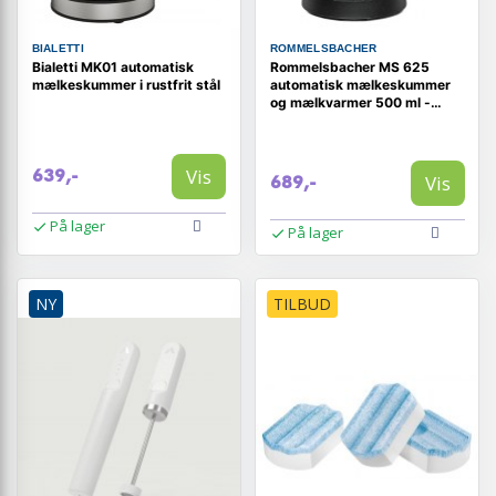
BIALETTI
ROMMELSBACHER
Bialetti MK01 automatisk
Rommelsbacher MS 625
mælkeskummer i rustfrit stål
automatisk mælkeskummer
og mælkvarmer 500 ml -
sort/rustfrit stål
Vis
639,-
Vis
689,-
På lager
På lager
NY
TILBUD