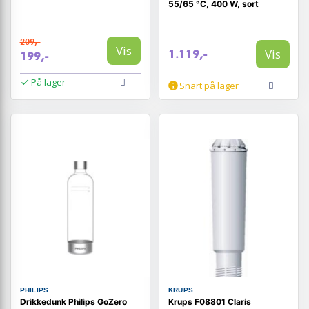
55/65 °C, 400 W, sort
209,-
Vis
Vis
1.119,-
199,-
På lager
Snart på lager
PHILIPS
KRUPS
Drikkedunk Philips GoZero
Krups F08801 Claris