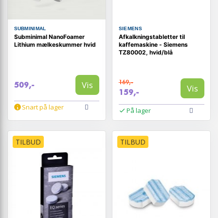
SUBMINIMAL
SIEMENS
Subminimal NanoFoamer
Afkalkningstabletter til
Lithium mælkeskummer hvid
kaffemaskine - Siemens
TZ80002, hvid/blå
169,-
Vis
509,-
Vis
159,-
Snart på lager
På lager
TILBUD
TILBUD