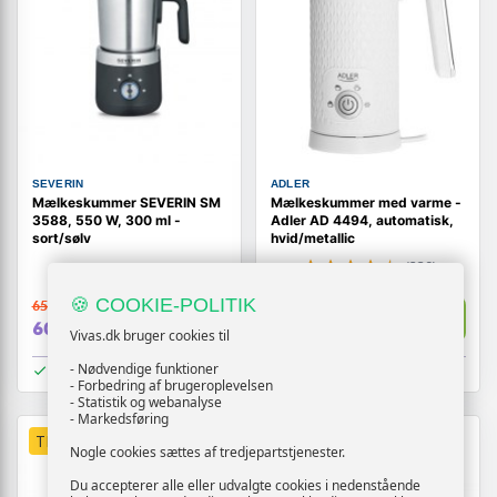
SEVERIN
ADLER
Mælkeskummer SEVERIN SM
Mælkeskummer med varme -
3588, 550 W, 300 ml -
Adler AD 4494, automatisk,
sort/sølv
hvid/metallic
(239)
🍪 COOKIE-POLITIK
659,-
359,-
Vis
Vis
609,-
349,-
Vivas.dk bruger cookies til
- Nødvendige funktioner
På lager
På lager
- Forbedring af brugeroplevelsen
- Statistik og webanalyse
- Markedsføring
TILBUD
TILBUD
Nogle cookies sættes af tredjepartstjenester.
Du accepterer alle eller udvalgte cookies i nedenstående