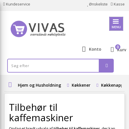
Kundeservice
Ønskeliste
Kasse
MENU
0
Konto
Kurv
Hjem og Husholdning
Køkkener
Køkkenappar
Tilbehør til
kaffemaskiner
Opdag et bredt udvalg af
tilbehør til kaffemaskiner
, der kan