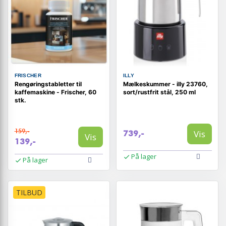
FRISCHER
ILLY
Rengøringstabletter til
Mælkeskummer - illy 23760,
kaffemaskine - Frischer, 60
sort/rustfrit stål, 250 ml
stk.
159,-
Vis
739,-
Vis
139,-
På lager
På lager
TILBUD