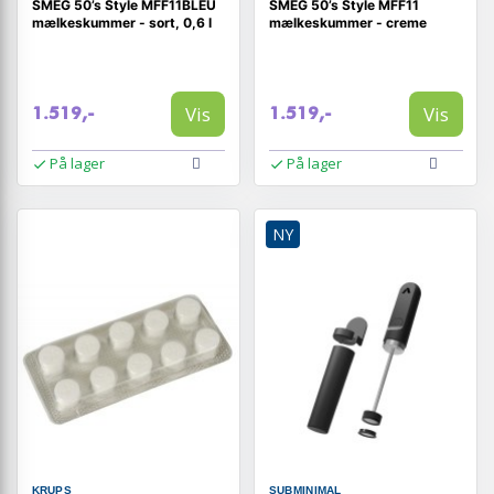
SMEG 50’s Style MFF11BLEU
SMEG 50’s Style MFF11
mælkeskummer - sort, 0,6 l
mælkeskummer - creme
Vis
Vis
1.519,-
1.519,-
På lager
På lager
NY
KRUPS
SUBMINIMAL