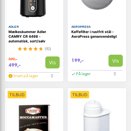
ADLER
AEROPRESS
Mælkeskummer Adler
Kaffefilter i rustfrit stål -
CAMRY CR 4498 -
AeroPress genanvendeligt
automatisk, sort/sølv
(92)
509,-
Vis
199,-
Vis
499,-
På lager
Snart på lager
TILBUD
TILBUD