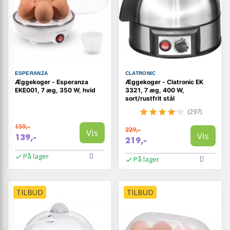
ESPERANZA
CLATRONIC
Æggekoger - Esperanza
Æggekoger - Clatronic EK
EKE001, 7 æg, 350 W, hvid
3321, 7 æg, 400 W,
sort/rustfrit stål
(297)
159,-
229,-
Vis
Vis
139,-
219,-
På lager
På lager
TILBUD
TILBUD