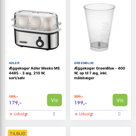
ADLER
GREENBLUE
Æggekoger Adler Mesko MS
Æggekoger GreenBlue - 400
4485 - 3 æg, 210 W,
W, op til 7 æg, inkl.
sort/sølv
målebæger
189,-
209,-
Vis
Vis
179,-
199,-
Udsolgt
Udsolgt
TILBUD