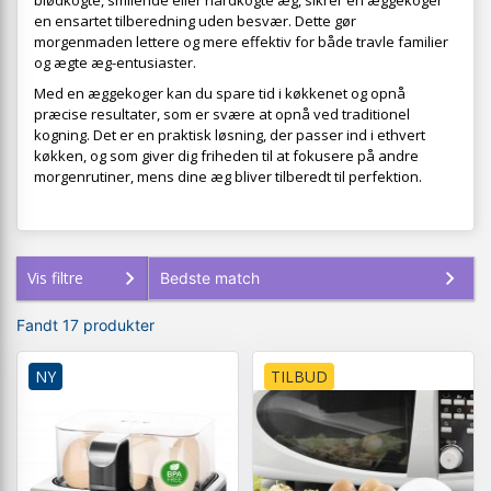
blødkogte, smilende eller hårdkogte æg, sikrer en æggekoger
en ensartet tilberedning uden besvær. Dette gør
morgenmaden lettere og mere effektiv for både travle familier
og ægte æg-entusiaster.
Med en æggekoger kan du spare tid i køkkenet og opnå
præcise resultater, som er svære at opnå ved traditionel
kogning. Det er en praktisk løsning, der passer ind i ethvert
køkken, og som giver dig friheden til at fokusere på andre
morgenrutiner, mens dine æg bliver tilberedt til perfektion.
Vis filtre
Fandt 17 produkter
NY
TILBUD