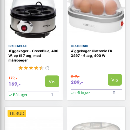
GREENBLUE
CLATRONIC
Æggekoger - GreenBlue, 400
Æggekoger Clatronic EK
W, op til 7 æg, med
3497 - 6 æg, 400 W
målebæger
(9)
219,-
179,-
Vis
Vis
209,-
169,-
På lager
På lager
TILBUD