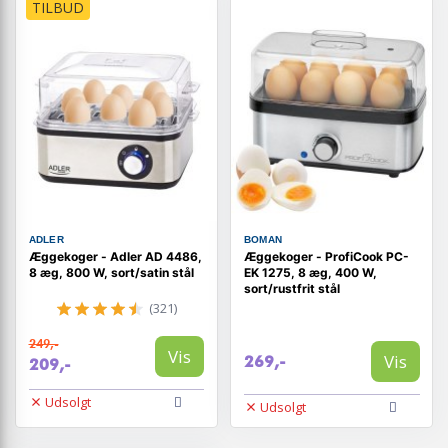
TILBUD
ADLER
BOMAN
Æggekoger - Adler AD 4486,
Æggekoger - ProfiCook PC-
8 æg, 800 W, sort/satin stål
EK 1275, 8 æg, 400 W,
sort/rustfrit stål
(321)
249,-
Vis
Vis
269,-
209,-
Udsolgt
Udsolgt