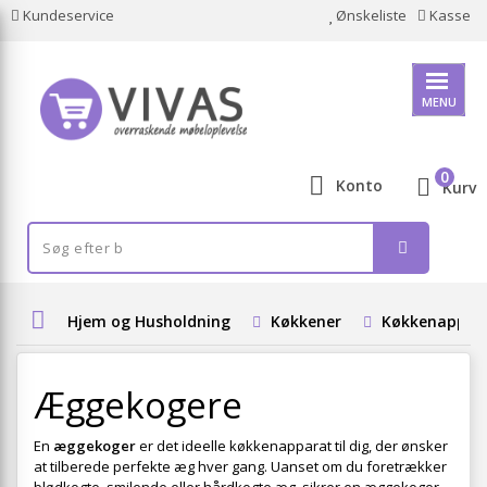
Kundeservice
Ønskeliste
Kasse
MENU
0
Konto
Kurv
Hjem og Husholdning
Køkkener
Køkkenappar
Æggekogere
En
æggekoger
er det ideelle køkkenapparat til dig, der ønsker
at tilberede perfekte æg hver gang. Uanset om du foretrækker