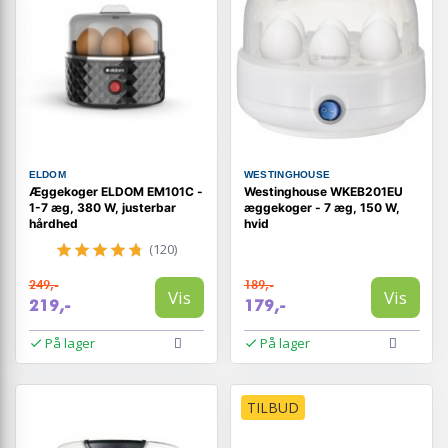
ELDOM
WESTINGHOUSE
Æggekoger ELDOM EM101C -
Westinghouse WKEB201EU
1-7 æg, 380 W, justerbar
æggekoger - 7 æg, 150 W,
hårdhed
hvid
(120)
249,-
189,-
Vis
Vis
219,-
179,-
På lager
På lager
TILBUD