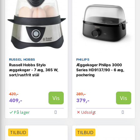
RUSSEL HOBBS
PHILIPS
Russell Hobbs Stylo
Æggekoger Philips 3000
æggekoger - 7 æg, 365 W,
Series HD9137/90 - 6 æg,
sort/rustfrit stål
pochering
439,-
389,-
Vis
Vis
409,-
379,-
På lager
Udsolgt
TILBUD
TILBUD