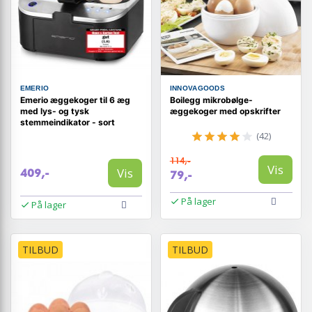
EMERIO
INNOVAGOODS
Emerio æggekoger til 6 æg
Boilegg mikrobølge-
med lys- og tysk
æggekoger med opskrifter
stemmeindikator - sort
(42)
114,-
Vis
Vis
409,-
79,-
På lager
På lager
TILBUD
TILBUD