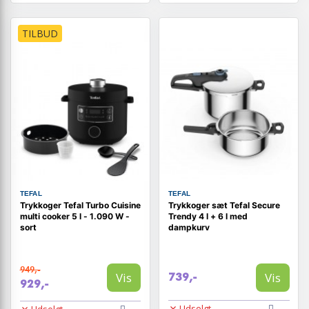
TILBUD
TEFAL
TEFAL
Trykkoger Tefal Turbo Cuisine
Trykkoger sæt Tefal Secure
multi cooker 5 l - 1.090 W -
Trendy 4 l + 6 l med
sort
dampkurv
949,-
Vis
Vis
739,-
929,-
Udsolgt