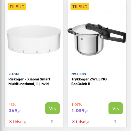
TILBUD
TILBUD
XIAOMI
ZWILLING
Riskoger - Xiaomi Smart
Trykkoger ZWILLING
Multifunctional, 1 l, hvid
EcoQuick II
439,-
1.079,-
Vis
Vis
369,-
1.059,-
Udsolgt
Udsolgt