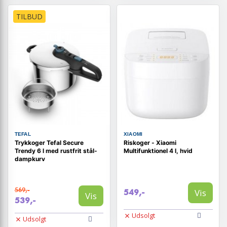
TILBUD
TEFAL
XIAOMI
Trykkoger Tefal Secure
Riskoger - Xiaomi
Trendy 6 l med rustfrit stål-
Multifunktionel 4 l, hvid
dampkurv
569,-
Vis
549,-
Vis
539,-
Udsolgt
Udsolgt