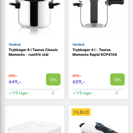
TAURUS
TAURUS
Trykkoger 6 l Taurus Classic
Trykkoger 4 l - Taurus
Moments - rustfrit stål
Moments Rapid KCP4104
669,-
659,-
Vis
Vis
649,-
629,-
På lager
På lager
TILBUD