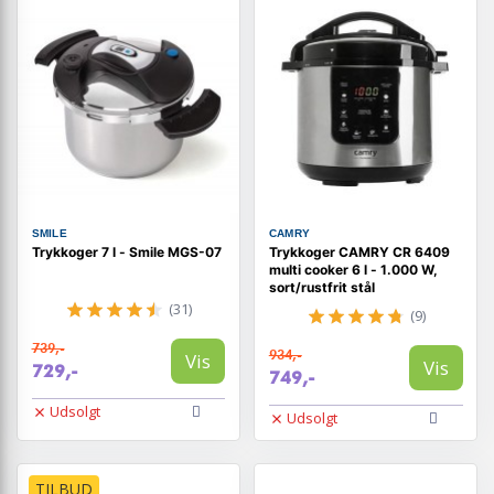
SMILE
CAMRY
Trykkoger 7 l - Smile MGS-07
Trykkoger CAMRY CR 6409
multi cooker 6 l - 1.000 W,
sort/rustfrit stål
(31)
(9)
739,-
934,-
Vis
Vis
729,-
749,-
Udsolgt
Udsolgt
TILBUD