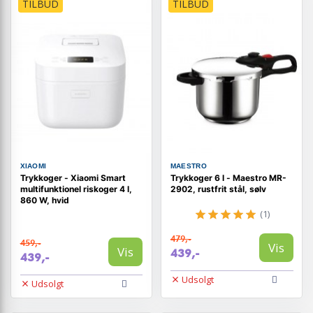
TILBUD
TILBUD
XIAOMI
MAESTRO
Trykkoger - Xiaomi Smart
Trykkoger 6 l - Maestro MR-
multifunktionel riskoger 4 l,
2902, rustfrit stål, sølv
860 W, hvid
(1)
479,-
459,-
Vis
Vis
439,-
439,-
Udsolgt
Udsolgt