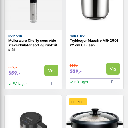
NO NAME
MAESTRO
Mellerware Cheffy sous vide
Trykkoger Maestro MR-2901
stavcirkulator sort og rustfrit
22 cm 6 l - sølv
stål
559,-
669,-
Vis
Vis
529,-
659,-
På lager
På lager
TILBUD