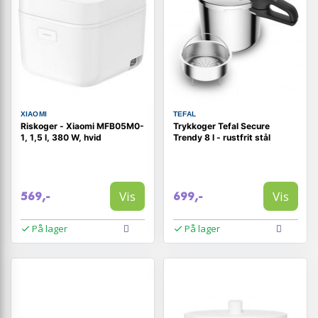
XIAOMI
TEFAL
Riskoger - Xiaomi MFB05M0-
Trykkoger Tefal Secure
1, 1,5 l, 380 W, hvid
Trendy 8 l - rustfrit stål
Vis
Vis
569,-
699,-
På lager
På lager