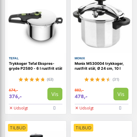
TEFAL
MONIX
Trykkoger Tefal Ekspres-
Monix M530004 trykkoger,
gryde P2580 - 6 l rustfrit stål
rustfrit stål, Ø 24 cm, 10 l
(63)
(31)
674,-
882,-
Vis
Vis
376,-
478,-
Udsolgt
Udsolgt
TILBUD
TILBUD