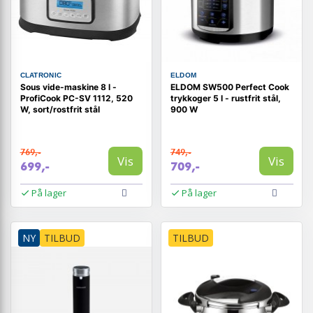
CLATRONIC
ELDOM
Sous vide-maskine 8 l -
ELDOM SW500 Perfect Cook
ProfiCook PC-SV 1112, 520
trykkoger 5 l - rustfrit stål,
W, sort/rostfrit stål
900 W
769,-
749,-
Vis
Vis
699,-
709,-
På lager
På lager
NY
TILBUD
TILBUD