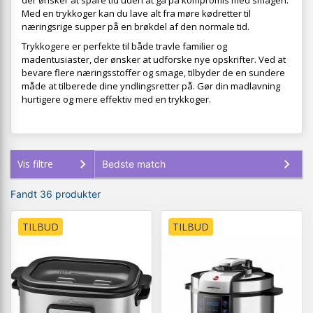
der ønsker at spare tid uden at gå på kompromis med smagen.
Med en trykkoger kan du lave alt fra møre kødretter til
næringsrige supper på en brøkdel af den normale tid.
Trykkogere er perfekte til både travle familier og
madentusiaster, der ønsker at udforske nye opskrifter. Ved at
bevare flere næringsstoffer og smage, tilbyder de en sundere
måde at tilberede dine yndlingsretter på. Gør din madlavning
hurtigere og mere effektiv med en trykkoger.
Vis filtre
Fandt 36 produkter
TILBUD
TILBUD