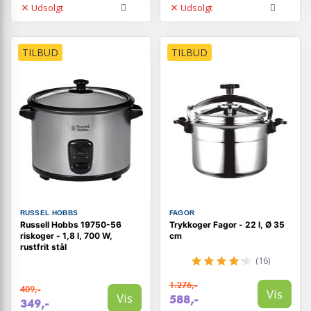
Udsolgt
Udsolgt
TILBUD
TILBUD
RUSSEL HOBBS
FAGOR
Russell Hobbs 19750-56
Trykkoger Fagor - 22 l, Ø 35
riskoger - 1,8 l, 700 W,
cm
rustfrit stål
(16)
1.276,-
409,-
Vis
Vis
588,-
349,-