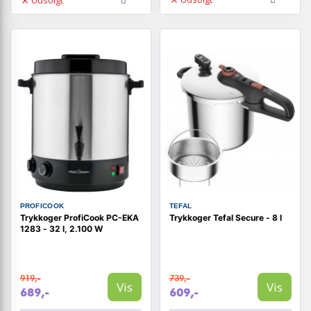
Udsolgt
PROFICOOK
TEFAL
Trykkoger ProfiCook PC-EKA
Trykkoger Tefal Secure - 8 l
1283 - 32 l, 2.100 W
919,-
739,-
Vis
Vis
689,-
609,-