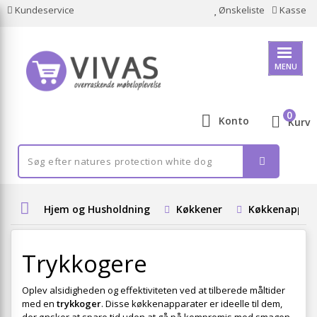
Kundeservice
Ønskeliste
Kasse
MENU
0
Konto
Kurv
Hjem og Husholdning
Køkkener
Køkkenappar
Trykkogere
Oplev alsidigheden og effektiviteten ved at tilberede måltider
med en
trykkoger
. Disse køkkenapparater er ideelle til dem,