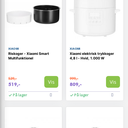
XIAOMI
XIAOMI
Riskoger - Xiaomi Smart
Xiaomi elektrisk trykkoger
Multifunktionel
4,8 l - Hvid, 1.000 W
539,-
999,-
Vis
Vis
519,-
809,-
På lager
På lager