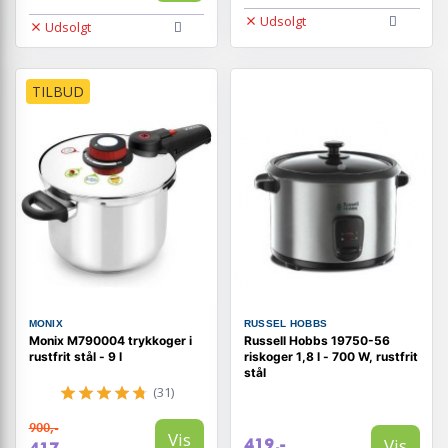
Udsolgt
Udsolgt
TILBUD
MONIX
RUSSEL HOBBS
Monix M790004 trykkoger i
Russell Hobbs 19750-56
rustfrit stål - 9 l
riskoger 1,8 l - 700 W, rustfrit
stål
(31)
900,-
Vis
Vis
419,-