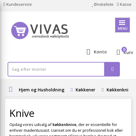
Kundeservice
Ønskeliste
Kasse
MENU
0
Konto
Kurv
Hjem og Husholdning
Køkkener
Køkkenknive
Knive
Opdag vores udvalg af
køkkenknive
, der er essentielle for
enhver madentusiast. Uanset om du er professionel kok eller