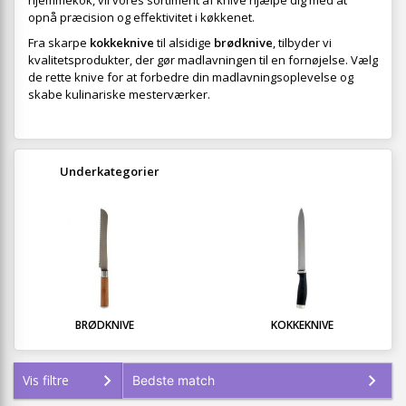
hjemmekok, vil vores sortiment af knive hjælpe dig med at
opnå præcision og effektivitet i køkkenet.
Fra skarpe
kokkeknive
til alsidige
brødknive
, tilbyder vi
kvalitetsprodukter, der gør madlavningen til en fornøjelse. Vælg
de rette knive for at forbedre din madlavningsoplevelse og
skabe kulinariske mesterværker.
Underkategorier
BRØDKNIVE
KOKKEKNIVE
Vis filtre