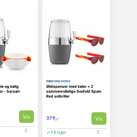
INNOVAGOODS
le og kølig
Øldispenser med køler + 2
er - barsæt
sammenrullelige Sunfold Spain
Red solbriller
Vis
Vis
379,-
På lager