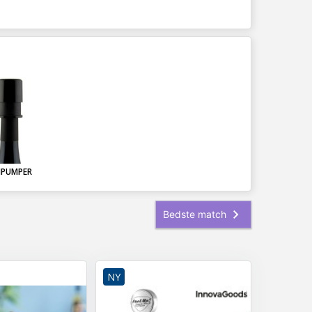
NPUMPER
NY