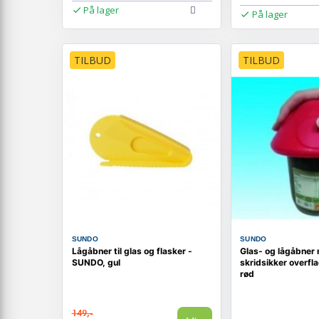
På lager
På lager
TILBUD
TILBUD
SUNDO
SUNDO
Lågåbner til glas og flasker -
Glas- og lågåbner
SUNDO, gul
skridsikker overfl
rød
149,-