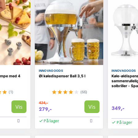
INNOVAGOODS
INNOVAGOODS
mpe med 4
Øl køledispenser Ball 3,5 l
Køle-øldispens
sammenrulleli
solbriller - Sp
(1)
(66)
434,-
Vis
Vis
349,-
279,-
På lager
På lager