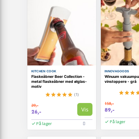
KITCHEN COOK
INNOVAGOODS
Flaskeåbner Beer Collection -
Winuum vakuumpu
metal flaskeåbner med ølglas-
vinstoppere - grå
motiv
(1)
158,-
39,-
Vis
89,-
26,-
På lager
På lager