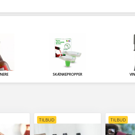
BNERE
SKÆNKEPROPPER
VI
TILBUD
TILBUD