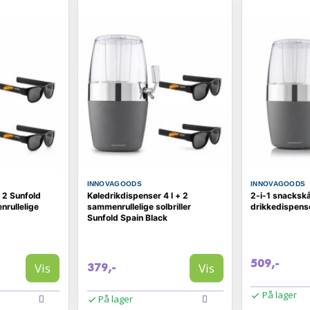
INNOVAGOODS
INNOVAGOODS
+ 2 Sunfold
Køledrikdispenser 4 l + 2
2-i-1 snackskå
nrullelige
sammenrullelige solbriller
drikkedispens
Sunfold Spain Black
509,-
Vis
Vis
379,-
På lager
På lager