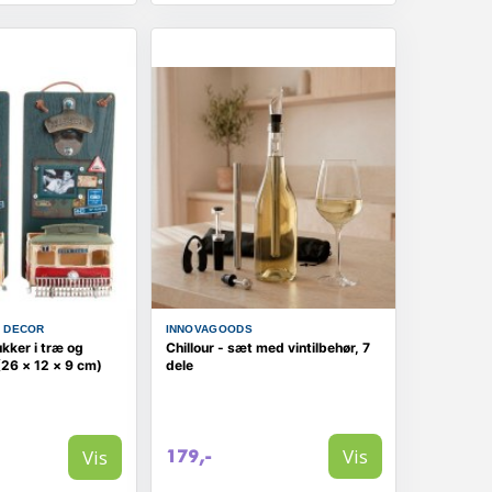
E DECOR
INNOVAGOODS
ukker i træ og
Chillour - sæt med vintilbehør, 7
 (26 × 12 × 9 cm)
dele
Vis
Vis
179,-