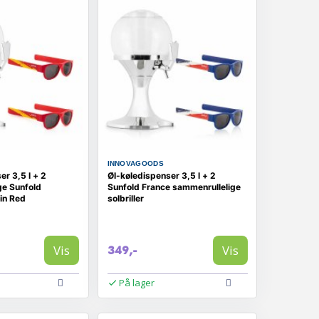
INNOVAGOODS
er 3,5 l + 2
Øl-køledispenser 3,5 l + 2
ge Sunfold
Sunfold France sammenrullelige
ain Red
solbriller
Vis
Vis
349,-
På lager