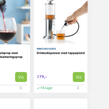
INNOVAGOODS
 vinprop med
Drinksdispenser med tappepistol
ekanteringsprop
Vis
Vis
179,-
På lager