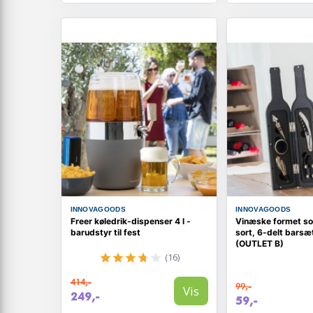
INNOVAGOODS
INNOVAGOODS
Freer køledrik-dispenser 4 l -
Vinæske formet so
barudstyr til fest
sort, 6-delt barsæt 
(OUTLET B)
(16)
414,-
99,-
Vis
249,-
59,-