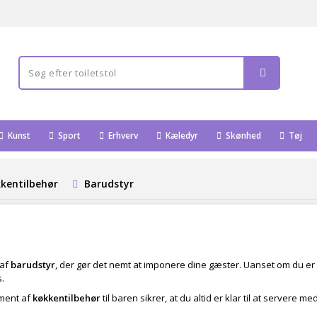
Kunst
Sport
Erhverv
Kæledyr
Skønhed
Tøj
kentilbehør
Barudstyr
 af
barudstyr
, der gør det nemt at imponere dine gæster. Uanset om du er 
s.
iment af
køkkentilbehør
til baren sikrer, at du altid er klar til at servere 