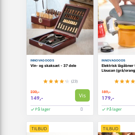
INNOVAGOODS
INNOVAGOODS
Vin- og skaksæt - 37 dele
Elektrisk lågåbner t
Lloucan (grå/oran
(23)
230,-
189,-
Vis
149,-
179,-
På lager
På lager
TILBUD
TILBUD