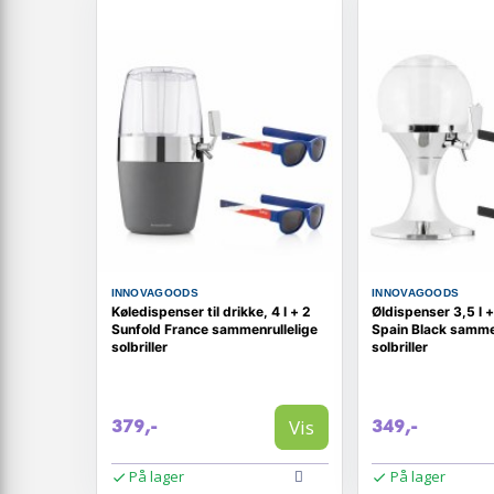
INNOVAGOODS
INNOVAGOODS
Køledispenser til drikke, 4 l + 2
Øldispenser 3,5 l 
Sunfold France sammenrullelige
Spain Black samme
solbriller
solbriller
Vis
379,-
349,-
På lager
På lager