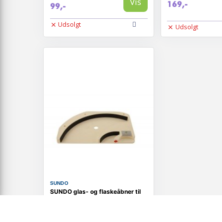
Vis
169,-
99,-
Udsolgt
Udsolgt
SUNDO
SUNDO glas- og flaskeåbner til
underskabsmontering