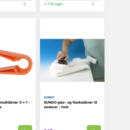
På lager
SUNDO
multiåbner 3-i-1 -
SUNDO glas- og flaskeåbner til
e
seniorer - hvid