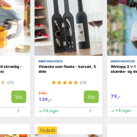
INNOVAGOODS
INNOVAGOODS
il skruelåg -
Vinæske som flaske - barsæt, 5
Wintopp 2-i-1
ge)
dele
skænke- og d
(25)
(20)
174,-
Vis
Vis
79,-
139,-
På lager
På lager
TILBUD