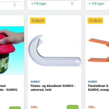
På lager
På lager
TILBUD
TILBUD
SUNDO
SUNDO
 med
Flaske- og dåseåbner SUNDO -
Flaskeåbner & 
ade - SUNDO,
universal, hvid
SUNDO, orang
129,-
139,-