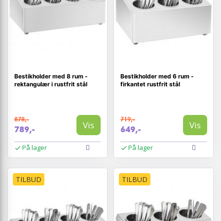
Bestikholder med 8 rum -
Bestikholder med 6 rum -
rektangulær i rustfrit stål
firkantet rustfrit stål
878,-
719,-
Vis
Vis
789,-
649,-
På lager
På lager
TILBUD
TILBUD