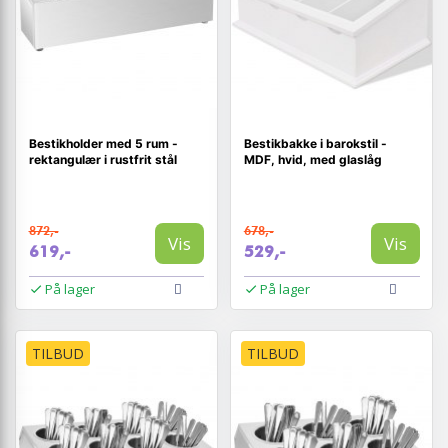
Bestikholder med 5 rum -
Bestikbakke i barokstil -
rektangulær i rustfrit stål
MDF, hvid, med glaslåg
872,-
678,-
Vis
Vis
619,-
529,-
På lager
På lager
TILBUD
TILBUD