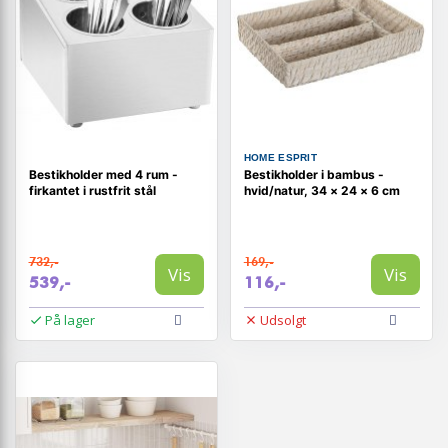
HOME ESPRIT
Bestikholder med 4 rum -
Bestikholder i bambus -
firkantet i rustfrit stål
hvid/natur, 34 × 24 × 6 cm
732,-
169,-
Vis
Vis
539,-
116,-
På lager
Udsolgt