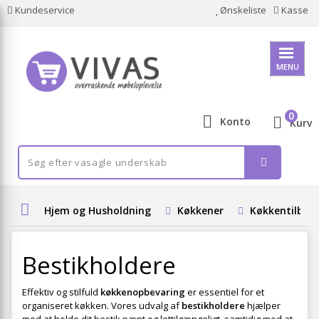
Kundeservice
Ønskeliste
Kasse
MENU
0
Konto
Kurv
Hjem og Husholdning
Køkkener
Køkkentilbeh
Bestikholdere
Effektiv og stilfuld
køkkenopbevaring
er essentiel for et
organiseret køkken. Vores udvalg af
bestikholdere
hjælper