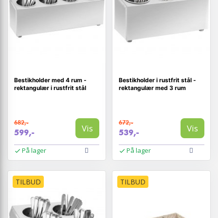
Bestikholder med 4 rum -
Bestikholder i rustfrit stål -
rektangulær i rustfrit stål
rektangulær med 3 rum
682,-
672,-
Vis
Vis
599,-
539,-
På lager
På lager
TILBUD
TILBUD