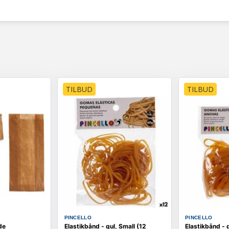
TILBUD
TILBUD
PINCELLO
PINCELLO
de
Elastikbånd - gul, Small (12
Elastikbånd - g