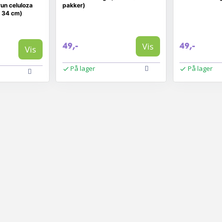
un celuloza
pakker)
× 34 cm)
Vis
49,-
49,-
Vis
På lager
På lager