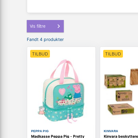
Vis filtre
Fandt 4 produkter
TILBUD
TILBUD
PEPPA PIG
KINVARA
Madkasse Peppa Pig - Pretty
Kinvara beskytten