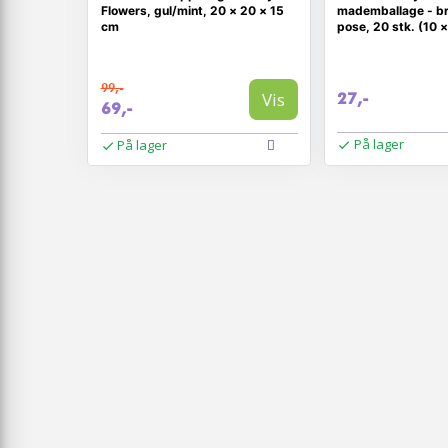
Flowers, gul/mint, 20 × 20 × 15
mademballage - br
cm
pose, 20 stk. (10 
99,-
Vis
27,-
69,-
På lager
På lager