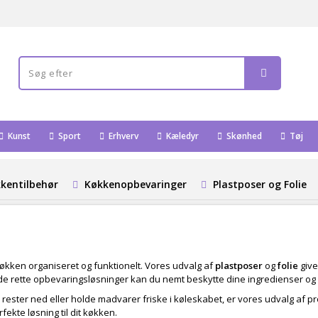
Kunst
Sport
Erhverv
Kæledyr
Skønhed
Tøj
kentilbehør
Køkkenopbevaringer
Plastposer og Folie
 køkken organiseret og funktionelt. Vores udvalg af
plastposer
og
folie
give
de rette opbevaringsløsninger kan du nemt beskytte dine ingredienser og f
e rester ned eller holde madvarer friske i køleskabet, er vores udvalg af
fekte løsning til dit køkken.