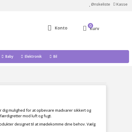
Ønskeliste
Kasse
0
Konto
Kurv
Baby
Elektronik
Bil
r dig mulighed for at opbevare madvarer sikkert og
ærdigretter mod luft og fugt.
 produkter designet til at imødekomme dine behov. Vælg