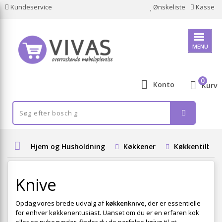
Kundeservice
Ønskeliste
Kasse
MENU
0
Konto
Kurv
Hjem og Husholdning
Køkkener
Køkkentilbeh
Knive
Opdag vores brede udvalg af
køkkenknive
, der er essentielle
for enhver køkkenentusiast. Uanset om du er en erfaren kok