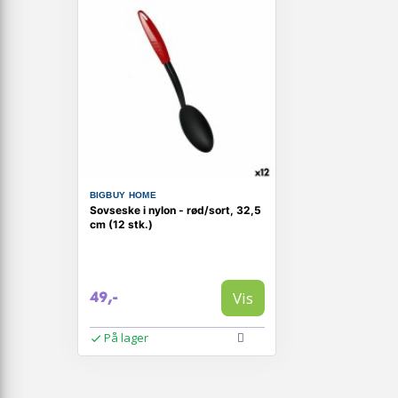
BIGBUY HOME
Sovseske i nylon - rød/sort, 32,5
cm (12 stk.)
Vis
49,-
På lager