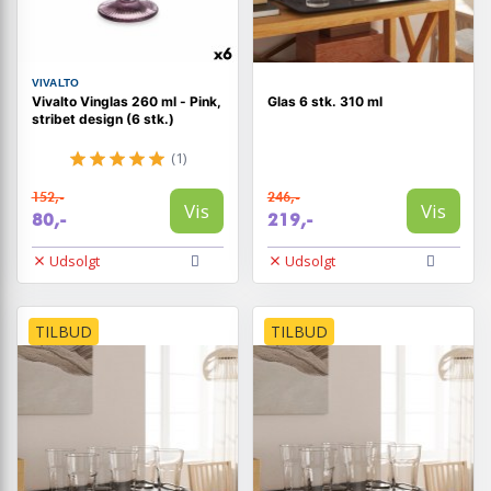
VIVALTO
Vivalto Vinglas 260 ml - Pink,
Glas 6 stk. 310 ml
stribet design (6 stk.)
(1)
152,-
246,-
Vis
Vis
80,-
219,-
Udsolgt
Udsolgt
TILBUD
TILBUD