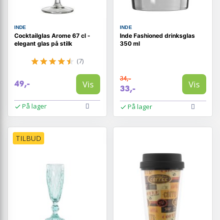
INDE
INDE
Cocktailglas Arome 67 cl -
Inde Fashioned drinksglas
elegant glas på stilk
350 ml
(7)
34,-
Vis
Vis
49,-
33,-
På lager
På lager
TILBUD