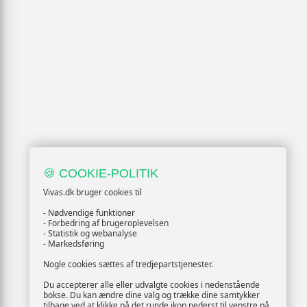
🍪 COOKIE-POLITIK
Vivas.dk bruger cookies til
- Nødvendige funktioner
- Forbedring af brugeroplevelsen
- Statistik og webanalyse
- Markedsføring
Nogle cookies sættes af tredjepartstjenester.
Du accepterer alle eller udvalgte cookies i nedenstående
bokse. Du kan ændre dine valg og trække dine samtykker
tilbage ved at klikke på det runde ikon nederst til venstre på