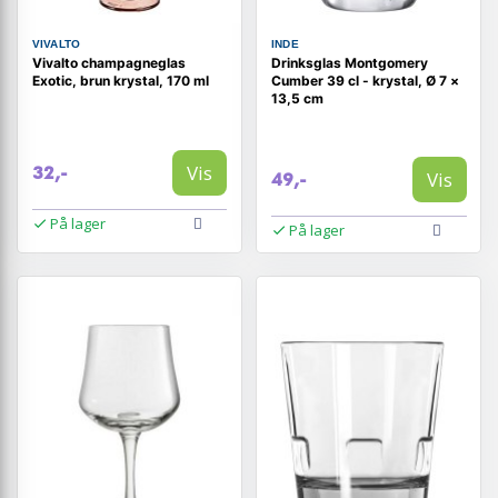
VIVALTO
INDE
Vivalto champagneglas
Drinksglas Montgomery
Exotic, brun krystal, 170 ml
Cumber 39 cl - krystal, Ø 7 ×
13,5 cm
Vis
32,-
Vis
49,-
På lager
På lager