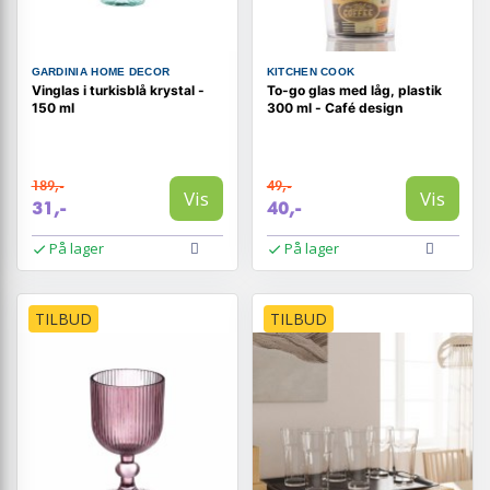
GARDINIA HOME DECOR
KITCHEN COOK
Vinglas i turkisblå krystal -
To-go glas med låg, plastik
150 ml
300 ml - Café design
189,-
49,-
Vis
Vis
31,-
40,-
På lager
På lager
TILBUD
TILBUD