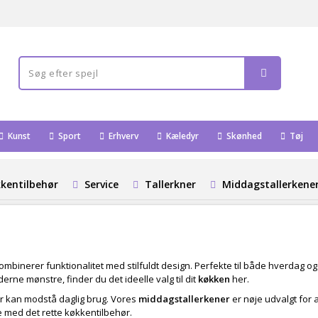
Kunst
Sport
Erhverv
Kæledyr
Skønhed
Tøj
kentilbehør
Service
Tallerkner
Middagstallerkene
kombinerer funktionalitet med stilfuldt design. Perfekte til både hverdag og 
rne mønstre, finder du det ideelle valg til dit
køkken
her.
der kan modstå daglig brug. Vores
middagstallerkener
er nøje udvalgt for a
e med det rette køkkentilbehør.