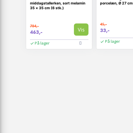
middagstallerken, sort melamin
porcelæn, Ø 27 cm
35 × 35 cm (6 stk.)
45,-
784,-
Vis
33,-
463,-
På lager
På lager