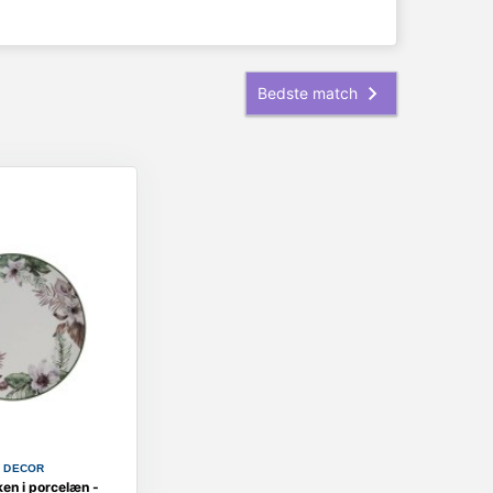
E DECOR
en i porcelæn -