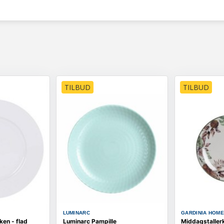
TILBUD
TILBUD
LUMINARC
GARDINIA HOM
ken - flad
Luminarc Pampille
Middagstallerk