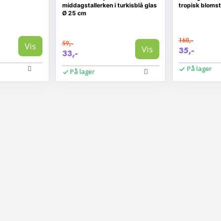
middagstallerken i turkisblå glas
tropisk bloms
Ø 25 cm
160,-
59,-
Vis
Vis
35,-
33,-
På lager
På lager