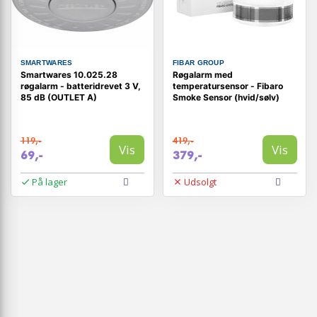
SMARTWARES
FIBAR GROUP
Smartwares 10.025.28
Røgalarm med
røgalarm - batteridrevet 3 V,
temperatursensor - Fibaro
85 dB (OUTLET A)
Smoke Sensor (hvid/sølv)
119,-
419,-
Vis
Vis
69,-
379,-
På lager
Udsolgt