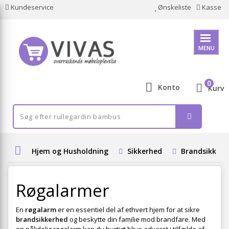
Kundeservice
Ønskeliste
Kasse
MENU
0
Konto
Kurv
Hjem og Husholdning
Sikkerhed
Brandsikkerh
Røgalarmer
En
røgalarm
er en essentiel del af ethvert hjem for at sikre
brandsikkerhed
og beskytte din familie mod brandfare. Med